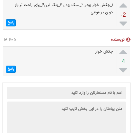

۱_چکش خوار بودن۲_سبک بودن۳_زنگ نزن۴_برای راحت تر باز
کردن در قوطی
-2

پاسخ
نویسنده
5 سال قبل

چکش خوار
4

پاسخ