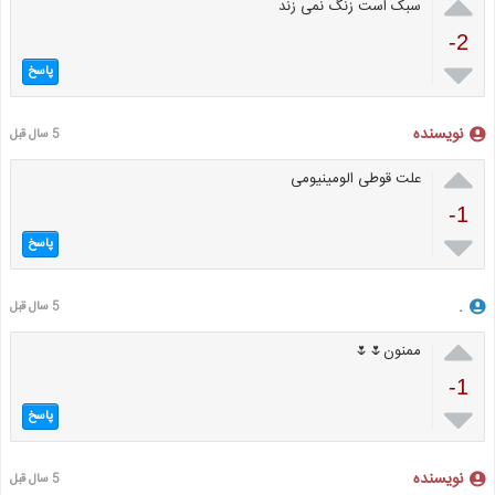

سبک است زنگ نمی زند
-2

پاسخ
نویسنده
5 سال قبل

علت قوطی الومینیومی
-1

پاسخ
.
5 سال قبل

ممنون🌷🌷
-1

پاسخ
نویسنده
5 سال قبل