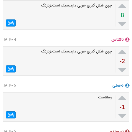

چون شکل گیری خوبی دارد،سبک است،زدزنگ
8

پاسخ
ناشناس
4 سال قبل

چون شکل گیری خوبی دارد،سبک است،زدزنگ
-2

پاسخ
دخملی
5 سال قبل

رساناست
-1

پاسخ
نویسنده
5 سال قبل