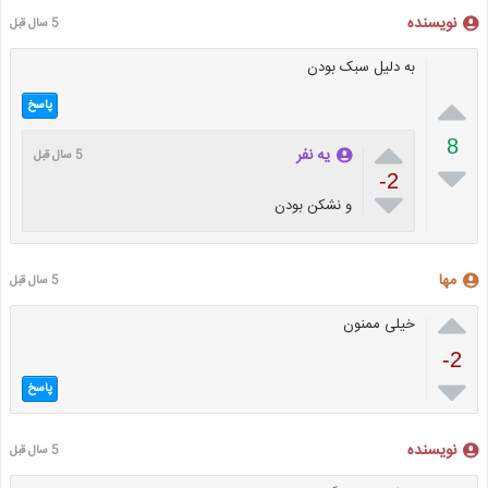
نویسنده
5 سال قبل
به دلیل سبک بودن

پاسخ

8
یه نفر
5 سال قبل

-2

و نشکن بودن
مها
5 سال قبل

خیلی ممنون
-2

پاسخ
نویسنده
5 سال قبل