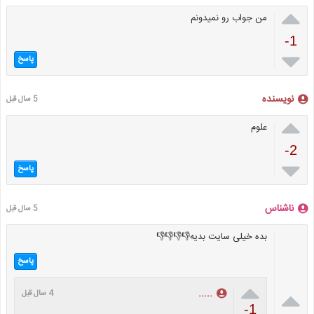

من جواب رو نمیدونم
-1

پاسخ
نویسنده
5 سال قبل

علوم
-2

پاسخ
ناشناس
5 سال قبل
بده خیلی سایت بدیه👎👎👎👎
پاسخ


.....
4 سال قبل
-1