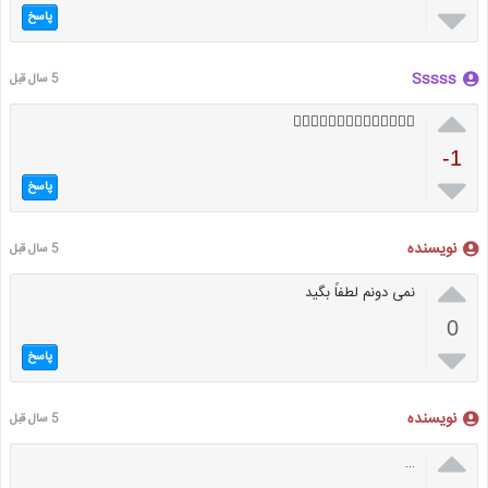

پاسخ
Sssss
5 سال قبل

👌🏼👌🏼👌🏼👌🏻👌🏻👌🏻👌🏻
-1

پاسخ
نویسنده
5 سال قبل

نمی دونم لطفاً بگید
0

پاسخ
نویسنده
5 سال قبل

…