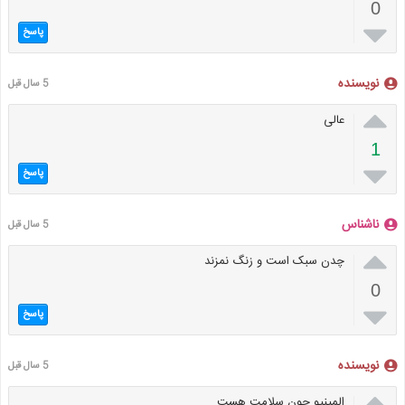
0

پاسخ
نویسنده
5 سال قبل

عالی
1

پاسخ
ناشناس
5 سال قبل

چدن سبک است و زنگ نمزند
0

پاسخ
نویسنده
5 سال قبل

المینیو چون سلامت هست