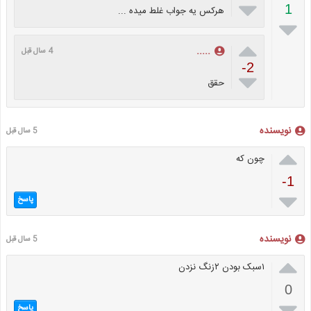

1
هرکس یه جواب غلط میده ...


.....
4 سال قبل
-2

حقق
نویسنده
5 سال قبل

چون که
-1

پاسخ
نویسنده
5 سال قبل

۱سبک بودن ۲زنگ نزدن
0

پاسخ