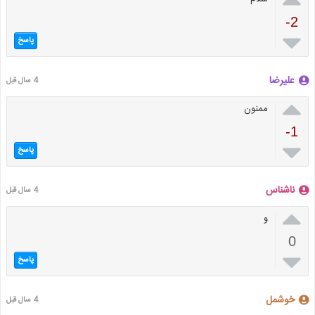
-2

پاسخ
علیرضا
4 سال قبل

ممنون
-1

پاسخ
ناشناس
4 سال قبل

و
0

پاسخ
خوشمل
4 سال قبل