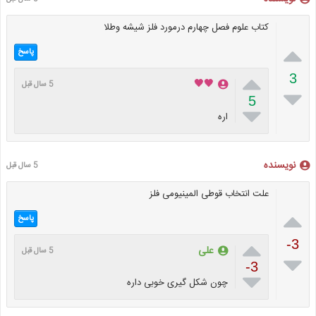
کتاب علوم فصل چهارم درمورد فلز شیشه وطلا

پاسخ

3
🖤🖤
5 سال قبل

5

اره
نویسنده
5 سال قبل
علت انتخاب قوطی المینیومی فلز

پاسخ

-3
علی
5 سال قبل

-3

چون شکل گیری خوبی داره