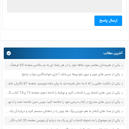
ارسال پاسخ
آخرین مطالب
یکی از هنرمندان معاصر مورد علاقه خود را در هر رشته ای به جز عکاسی صفحه 69 فرهنگ و هنر نهم
یکی از مسیر های عبور و مرور خودروها می باشد ؟ بازی خواستگاری جواب پاسخ
یکی از حکایت هایی را که تا به حال شنیده اید به زبان ساده بنویسید صفحه 97 نگارش ششم دبستان
یکی از متن های ناتمام زیر را انتخاب کنید و نوشته را ادامه دهید صفحه 73 و 74 کتاب نگارش فارسی پنجم دبستان
یکی از درس های مندرج در کتاب درسی خود را خلاصه کنید سپس متن خلاصه شده را با بهره گیری از روش های دسته بندی نمودار جدول نقشه مفهومی نشان دهید صفحه 118 نگارش یازدهم
یکی از صدا های آبشار به هم خوردن برگ ها زنبور را در ذهنتان مجسم کنید و درباره آن یک بند بنویسید صفحه 11 نگارش پنجم
یکی از دو موضوع را به دلخواه انتخاب کن و یک بند درباره آن بنویس صفحه 35 کتاب نگارش فارسی سوم