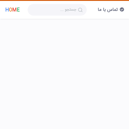
تماس با ما
H
O
M
E