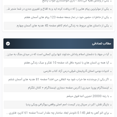
یکی از وسایل نقلیه می باشد ؟ بازی خواستگاری جواب پاسخ
یکی از موثرترین پیام هایی را که دریافت کرده اید و به اقناع و تغییری جدی در شما منجر شده است برسی کنید و علت این تاثیر گذاری قابل توجه را بنویسید صفحه 52 تفکر و سواد رسانه ای دهم
یکی از خاطرات حضور خود در نماز جمعه صفحه 123 پیام های آسمان هفتم
یکی از داستان های مربوط به زندگی امام کاظم صفحه 45 هدیه های آسمان چهارم
مطالب تصادفی
آیا در جهاد با دشمنان اسلام پاداش خداوند تنها برای کسانی است که در میدان جنگ به مبارزه با دشمنان مشغول اند صفحه 140 پیام های آسمان نهم
آیا همه ی انسان های با تجربه عاقل اند صفحه 10 تفکر و سبک زندگی هفتم
ادبیات بومی استان آذربایجان شرقی درس آزاد کتاب فارسی
اگر یکی از چرخدنده ها خراب شود چه اتفاقی می افتد؟ صفحه 81 هدیه های آسمان ششم
اینستاگرام پوریا حیدری | آدرس صفحه مجازی اینستاگرام + کانال تلگرام
با رتبه 20000 تجربی کجا قبول میشم
بازیگر نقش اکبر در سریال پدر کیست اسم اصلی واقعی بیوگرافی ویکی پدیا
برای اتم آهن به قطر 0.145 نانومتر ابعاد ساختار چه مقدار است؟ صفحه 61 کاربرد فناوری های نوین یازدهم