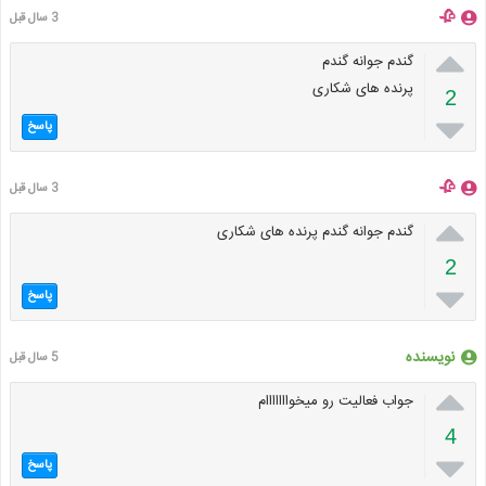
🥀
3 سال قبل

گندم جوانه گندم
پرنده های شکاری
2

پاسخ
🥀
3 سال قبل

گندم جوانه گندم پرنده های شکاری
2

پاسخ
نویسنده
5 سال قبل

جواب فعالیت رو میخوااااااام
4

پاسخ