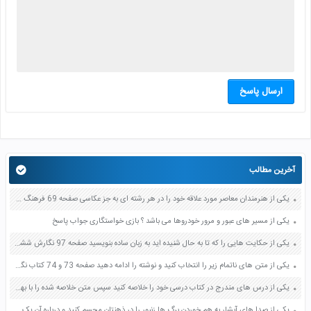
ارسال پاسخ
آخرین مطالب
یکی از هنرمندان معاصر مورد علاقه خود را در هر رشته ای به جز عکاسی صفحه 69 فرهنگ و هنر نهم
یکی از مسیر های عبور و مرور خودروها می باشد ؟ بازی خواستگاری جواب پاسخ
یکی از حکایت هایی را که تا به حال شنیده اید به زبان ساده بنویسید صفحه 97 نگارش ششم دبستان
یکی از متن های ناتمام زیر را انتخاب کنید و نوشته را ادامه دهید صفحه 73 و 74 کتاب نگارش فارسی پنجم دبستان
یکی از درس های مندرج در کتاب درسی خود را خلاصه کنید سپس متن خلاصه شده را با بهره گیری از روش های دسته بندی نمودار جدول نقشه مفهومی نشان دهید صفحه 118 نگارش یازدهم
یکی از صدا های آبشار به هم خوردن برگ ها زنبور را در ذهنتان مجسم کنید و درباره آن یک بند بنویسید صفحه 11 نگارش پنجم