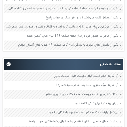
یکی از دو موضوع را به دلخواه انتخاب کن و یک بند درباره آن بنویس صفحه 35 کتاب نگارش فارسی سوم
یکی از وسایل نقلیه می باشد ؟ بازی خواستگاری جواب پاسخ
یکی از موثرترین پیام هایی را که دریافت کرده اید و به اقناع و تغییری جدی در شما منجر شده است برسی کنید و علت این تاثیر گذاری قابل توجه را بنویسید صفحه 52 تفکر و سواد رسانه ای دهم
یکی از خاطرات حضور خود در نماز جمعه صفحه 123 پیام های آسمان هفتم
یکی از داستان های مربوط به زندگی امام کاظم صفحه 45 هدیه های آسمان چهارم
مطالب تصادفی
آیا شایعه فیلتر اینستاگرام حقیقت دارد | صحت ماجرا
آیا شایعه مرگ مغزی احمد رضا شاکر حقیقت دارد ؟
امکانات ترابری منطقه چیست صفحه 25 کار و فناوری هفتم
بارش برف در تهران تا کی ادامه دارد
بروکسل پایتخت کدام کشور است بازی خواستگاری + جواب
به ذرات معلق حاصل از آتش گفته می شود ؟ بازی خواستگاری جواب پاسخ