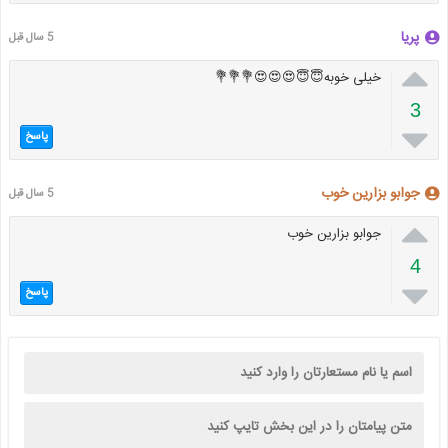
پریا
5 سال قبل

خیلی خوبه😇😇😍😍😍💐💐💐
3

پاسخ
جوابو بزارین خوب
5 سال قبل

جوابو بزارین خوب
4

پاسخ