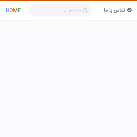
تماس با ما
H
O
M
E