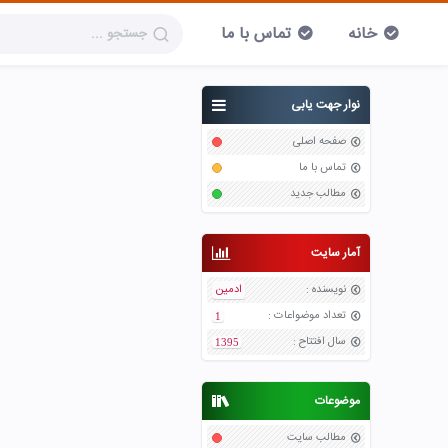
خانه
تماس با ما
نوار جهت یابی
صفحه اصلی
تماس با ما
مطالب جدید
آمار سایت
نویسنده
:
ادمین
تعداد موضواعات
:
1
سال افتتاح
:
1395
موضوعات
مطالب سایت