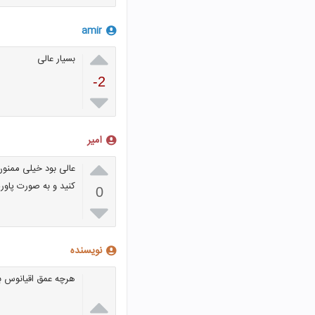
amir

بسیار عالی
-2

امیر

عالی بود خیلی ممنون
کنید و به صورت پاو
0

نویسنده
هرچه عمق اقیانوس بی
