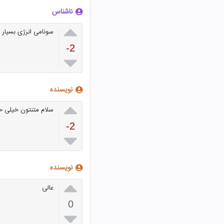
ناشناس

سونامی انرژی بسیار ز
-2

نویسنده

سلام متنتون خیلی خ
-2

نویسنده

عالی
0
