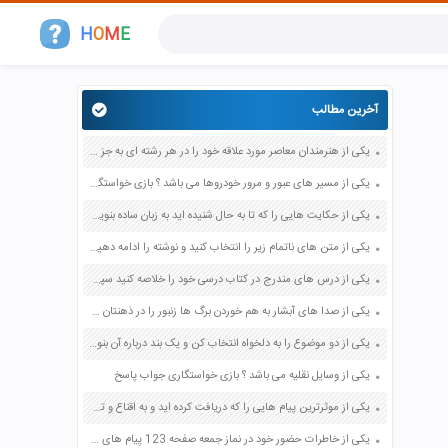
H
O
M
E
آخرین مطالب
یکی از هنرمندان معاصر مورد علاقه خود را در هر رشته ای به جز عکاسی صفحه 69 فرهنگ و هنر نهم
یکی از مسیر های عبور و مرور خودروها می باشد ؟ بازی خواستگاری جواب پاسخ
یکی از حکایت هایی را که تا به حال شنیده اید به زبان ساده بنویسید صفحه 97 نگارش ششم دبستان
یکی از متن های ناتمام زیر را انتخاب کنید و نوشته را ادامه دهید صفحه 73 و 74 کتاب نگارش فارسی پنجم دبستان
یکی از درس های مندرج در کتاب درسی خود را خلاصه کنید سپس متن خلاصه شده را با بهره گیری از روش های دسته بندی نمودار جدول نقشه مفهومی نشان دهید صفحه 118 نگارش یازدهم
یکی از صدا های آبشار به هم خوردن برگ ها زنبور را در ذهنتان مجسم کنید و درباره آن یک بند بنویسید صفحه 11 نگارش پنجم
یکی از دو موضوع را به دلخواه انتخاب کن و یک بند درباره آن بنویس صفحه 35 کتاب نگارش فارسی سوم
یکی از وسایل نقلیه می باشد ؟ بازی خواستگاری جواب پاسخ
یکی از موثرترین پیام هایی را که دریافت کرده اید و به اقناع و تغییری جدی در شما منجر شده است برسی کنید و علت این تاثیر گذاری قابل توجه را بنویسید صفحه 52 تفکر و سواد رسانه ای دهم
یکی از خاطرات حضور خود در نماز جمعه صفحه 123 پیام های آسمان هفتم