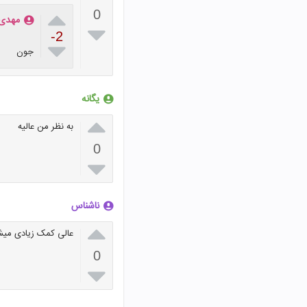

0
مهدی

-2

جون
یگانه

به نظر من عالیه
0

ناشناس

عالی کمک زیادی میش
0
