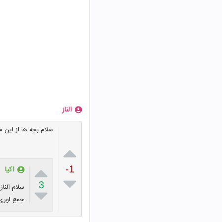
الناز
سلام بچه ها از این 


-1
اکیا

3

جمع اوری 