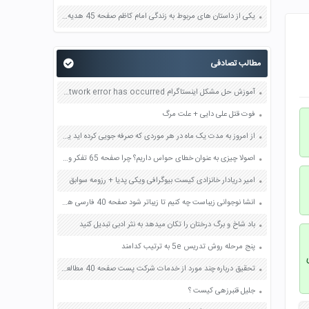
یکی از داستان های مربوط به زندگی امام کاظم صفحه 45 هدیه های آسمان چهارم
مطالب تصادفی
آموزش حل مشکل اینستاگرام an unknown network error has occurred
فوت قتل علی دایی + علت مرگ
از امروز به مدت یک ماه در هر موردی که صرفه جویی کرده اید یا از خرید غیر ضروری خودداری می کنید آن را یاداشت و به معلم ارائه بدهید صفحه 42 مطالعات اجتماعی هفتم
اصولا چیزی به عنوان خطای حواس داریم؟ چرا صفحه 65 تفکر و سبک زندگی هفتم
امیر دریادار خانزادی کیست بیوگرافی ویکی پدیا + رزومه سوابق
انشا نوجوانی زیباست چه کنیم تا زیباتر شود صفحه 40 فارسی هفتم
باد شاخ و برگ درختان را تکان میدهد به نثر ادبی تبدیل کنید
پنج مرحله روش تدریس 5e به ترتیب کدامند
ری
تحقیق درباره چند مورد از خدمات شرکت پست صفحه 40 مطالعات اجتماعی هشتم
جلیل قنبرزهی کیست ؟