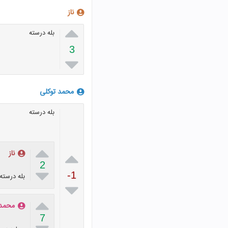
ناز

بله درسته
3

محمد توکلی
بله درسته


ناز
2

-1
بله درسته


محمد 
7