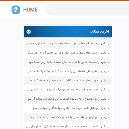
H
O
M
E
آخرین مطالب
یکی از هنرمندان معاصر مورد علاقه خود را در هر رشته ای به جز عکاسی صفحه 69 فرهنگ و هنر نهم
یکی از مسیر های عبور و مرور خودروها می باشد ؟ بازی خواستگاری جواب پاسخ
یکی از حکایت هایی را که تا به حال شنیده اید به زبان ساده بنویسید صفحه 97 نگارش ششم دبستان
یکی از متن های ناتمام زیر را انتخاب کنید و نوشته را ادامه دهید صفحه 73 و 74 کتاب نگارش فارسی پنجم دبستان
یکی از درس های مندرج در کتاب درسی خود را خلاصه کنید سپس متن خلاصه شده را با بهره گیری از روش های دسته بندی نمودار جدول نقشه مفهومی نشان دهید صفحه 118 نگارش یازدهم
یکی از صدا های آبشار به هم خوردن برگ ها زنبور را در ذهنتان مجسم کنید و درباره آن یک بند بنویسید صفحه 11 نگارش پنجم
یکی از دو موضوع را به دلخواه انتخاب کن و یک بند درباره آن بنویس صفحه 35 کتاب نگارش فارسی سوم
یکی از وسایل نقلیه می باشد ؟ بازی خواستگاری جواب پاسخ
یکی از موثرترین پیام هایی را که دریافت کرده اید و به اقناع و تغییری جدی در شما منجر شده است برسی کنید و علت این تاثیر گذاری قابل توجه را بنویسید صفحه 52 تفکر و سواد رسانه ای دهم
یکی از خاطرات حضور خود در نماز جمعه صفحه 123 پیام های آسمان هفتم