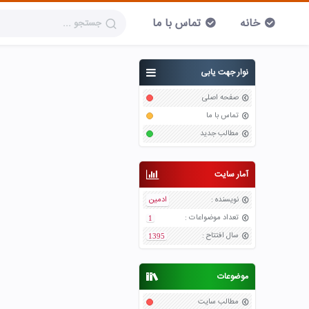
خانه
تماس با ما
نوار جهت یابی
صفحه اصلی
تماس با ما
مطالب جدید
آمار سایت
نویسنده
:
ادمین
تعداد موضواعات
:
1
سال افتتاح
:
1395
موضوعات
مطالب سایت