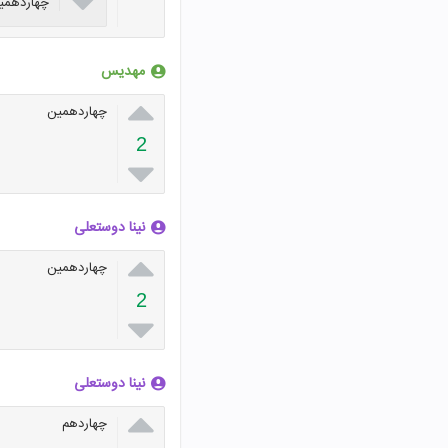

چهاردهمی
مهدیس

چهاردهمین
2

نینا دوستعلی

چهاردهمین
2

نینا دوستعلی

چهاردهم