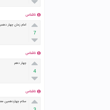

ناشناس

امام زمان چهار دهم
7

ناشناس

چهار دهم
4

ناشناس

سلام چهاردهمین مع
3