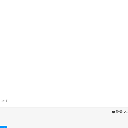
3 سال قبل
ست 💙💚❤️