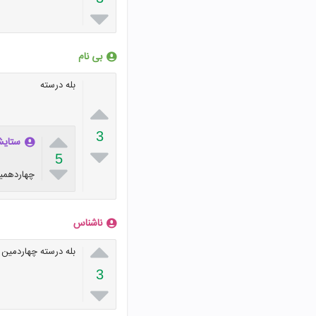

بی نام
بله درسته


3
ستایش

5

چهاردهمی
ناشناس

بله درسته چهاردمین
3
