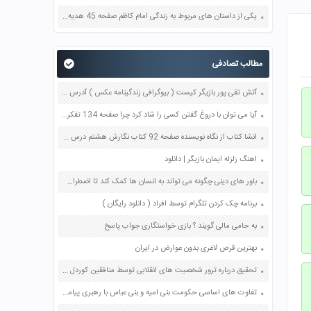
یکی از داستان های مربوط به زندگی امام کاظم صفحه 45 هدیه های آسمان چهارم
مطالب تصادفی
آتش تقی پور بازیگر کیست ( بیوگرافی زندگینامه عکس ) آدرس اینستاگرام
آیا می توان با دروغ گفتن کسی را شاد کرد چرا صفحه 134 تفکر و سبک زندگی هشتم
انشا کتاب از نگاه نویسنده صفحه 92 کتاب نگارش هشتم درس هشتم
اهنگ زلزله ایمان بازیگر | دانلود
باور های دینی چگونه می تواند به انسان ها کمک کند تا اضطراب خود را کاهش دهند صفحه 91 کتاب تفکر و سبک زندگی هفتم
برنامه چک کردن تلگرام توسط افراد ( دانلود رایگان )
به حامی مالی گویند ؟ بازی خواستگاری جواب پاسخ
بهترین قرص لاغری بدون عوارض در ایران
تحقیق درباره ترور شخصیت های انقلابی توسط منافقین کوردل به تحریک آمریکا و رژیم اشغالگر قدس صفحه 35 آمادگی دفاعی نهم
تفاوت های اساسی حکومت بنی امیه و بنی عباس با رهبری پیامبر چه بود؟ صفحه 94 دین و زندگی یازدهم