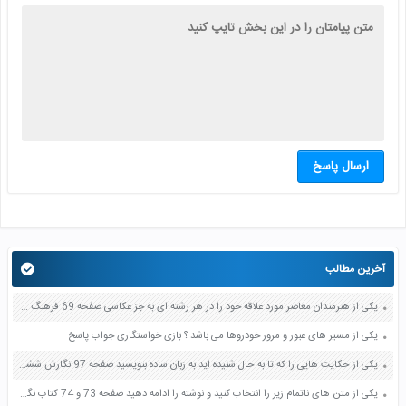
ارسال پاسخ
آخرین مطالب
یکی از هنرمندان معاصر مورد علاقه خود را در هر رشته ای به جز عکاسی صفحه 69 فرهنگ و هنر نهم
یکی از مسیر های عبور و مرور خودروها می باشد ؟ بازی خواستگاری جواب پاسخ
یکی از حکایت هایی را که تا به حال شنیده اید به زبان ساده بنویسید صفحه 97 نگارش ششم دبستان
یکی از متن های ناتمام زیر را انتخاب کنید و نوشته را ادامه دهید صفحه 73 و 74 کتاب نگارش فارسی پنجم دبستان