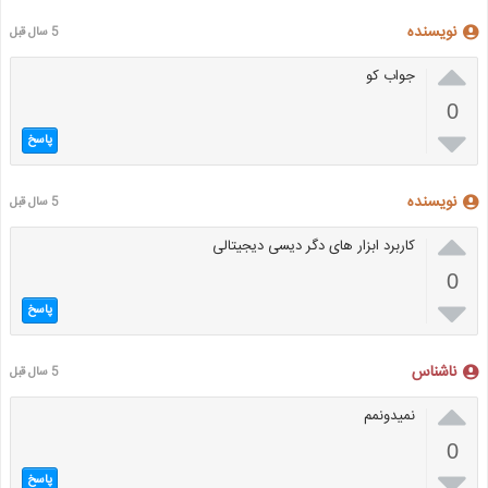
نویسنده
5 سال قبل

جواب کو
0

پاسخ
نویسنده
5 سال قبل

کاربرد ابزار های دگر دیسی دیجیتالی
0

پاسخ
ناشناس
5 سال قبل

نمیدونمم
0

پاسخ