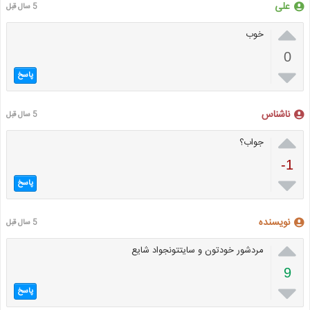
علی
5 سال قبل

خوب
0

پاسخ
ناشناس
5 سال قبل

جواب؟
-1

پاسخ
نویسنده
5 سال قبل

مردشور خودتون و سایتتونجواد شایع
9

پاسخ