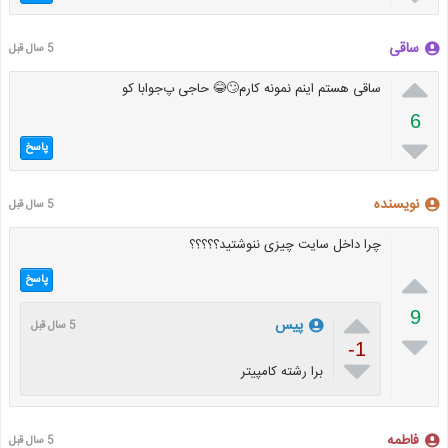
ساقی
5 سال قبل

ساقی هستم اینم نمونه کارم🙄😂 حاجی پ‌جوابا کو
6

پاسخ
نویسنده
5 سال قبل
چرا داخل سایت چیزی ننوشتید؟؟؟؟؟

پاسخ

9
پیس
5 سال قبل

-1

برا رشته کامپیتر
فاطمه
5 سال قبل