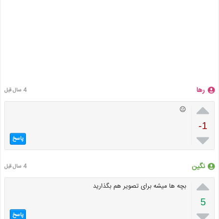
رها
4 سال قبل

😐
-1

پاسخ
نگین
4 سال قبل

بچه ها میشه برای تصویر هم بگذارید
5

پاسخ