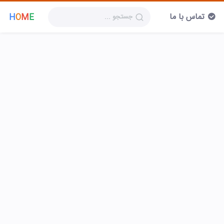
تماس با ما
H
O
M
E