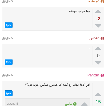
نویسنده
5 سال قبل

چرا جواب ننوشته
-2

پاسخ
ناشناس
5 سال قبل

.
0

پاسخ
Panizm
5 سال قبل
الان کجا جواب رو گفته ک همتون میگین خوب بود🤔

پاسخ

15
مانلی
5 سال قبل