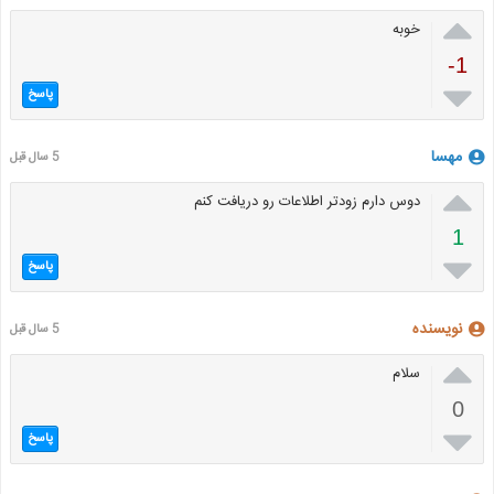

خوبه
-1

پاسخ
مهسا
5 سال قبل

دوس دارم زودتر اطلاعات رو دریافت کنم
1

پاسخ
نویسنده
5 سال قبل

سلام
0

پاسخ