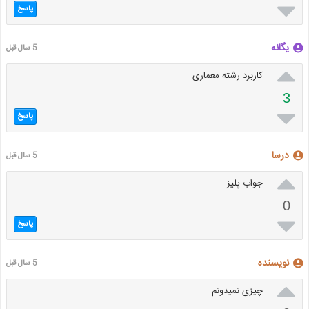

پاسخ
یگانه
5 سال قبل

کاربرد رشته معماری
3

پاسخ
درسا
5 سال قبل

جواب پلیز
0

پاسخ
نویسنده
5 سال قبل

چیزی نمیدونم