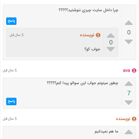
چرا داخل سایت چیزی ننوشتید؟؟؟؟؟

پاسخ

0
نویسنده
5 سال قبل

0

جواب کو؟
ava
5 سال قبل

چطور میتونم جواب این سوالو پیدا کنم؟؟؟؟؟
7

پاسخ
نویسنده
5 سال قبل

ما هم نمیدانیم