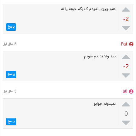

هنو چیزی ندیدم ک بگم خوبه یا نه
-2

پاسخ
Fat
5 سال قبل

نمد والا ندیدم خودم
-2

پاسخ
النا
5 سال قبل

نمیدونم جوابو
0

پاسخ