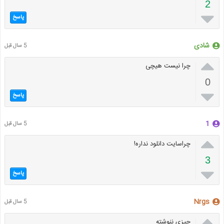
2

پاسخ
شادی
5 سال قبل

چرا نیست هیچی
0

پاسخ
1
5 سال قبل

چراسایت دانلود نداره!
3

پاسخ
Nrgs
5 سال قبل

چیزی ننوشته