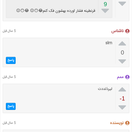

9

قرنطینه فشار اورده بهشون فک کنم😂😶😐 😂😶😐
ناشناس
5 سال قبل

slm
0

پاسخ
ممم
5 سال قبل

لیرذلددت
-1

پاسخ
نویسنده
5 سال قبل