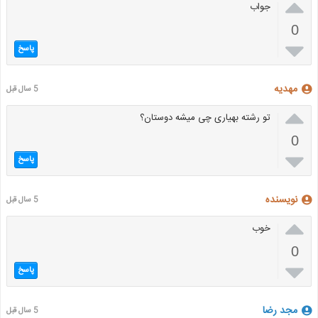

جواب
0

پاسخ
مهدیه
5 سال قبل

تو رشته بهیاری چی میشه دوستان؟
0

پاسخ
نویسنده
5 سال قبل

خوب
0

پاسخ
مجد رضا
5 سال قبل