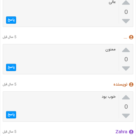

عالی
0

پاسخ
...
5 سال قبل

ممنون
0

پاسخ
نویسنده
5 سال قبل

خوب بود
0

پاسخ
Zahra
5 سال قبل