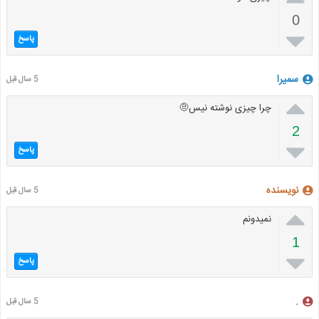
0

پاسخ
سمیرا
5 سال قبل

چرا چیزی نوشته نیس🤨
2

پاسخ
نویسنده
5 سال قبل

نمیدونم
1

پاسخ
.
5 سال قبل