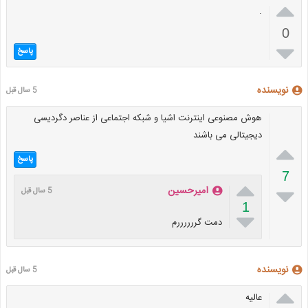

.
0

پاسخ
نویسنده
5 سال قبل
هوش مصنوعی اینترنت اشیا و شبکه اجتماعی از عناصر دگردیسی
دیجیتالی می باشند

پاسخ
7


امیرحسین
5 سال قبل
1

دمت گررررررم
نویسنده
5 سال قبل

عالیه