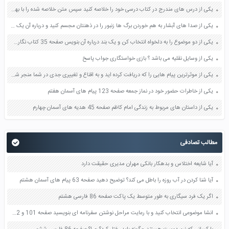
یکی از درس های مندرج در کتاب درسی خود را خلاصه کنید سپس متن خلاصه شده را با بهره گیری از روش های دسته بندی نمودار جدول نقشه مفهومی نشان دهید صفحه 118 نگارش یازدهم
یکی از صدا های آبشار به هم خوردن برگ ها زنبور را در ذهنتان مجسم کنید و درباره آن یک بند بنویسید صفحه 11 نگارش پنجم
یکی از دو موضوع را به دلخواه انتخاب کن و یک بند درباره آن بنویس صفحه 35 کتاب نگارش فارسی سوم
یکی از وسایل نقلیه می باشد ؟ بازی خواستگاری جواب پاسخ
یکی از موثرترین پیام هایی را که دریافت کرده اید و به اقناع و تغییری جدی در شما منجر شده است برسی کنید و علت این تاثیر گذاری قابل توجه را بنویسید صفحه 52 تفکر و سواد رسانه ای دهم
یکی از خاطرات حضور خود در نماز جمعه صفحه 123 پیام های آسمان هفتم
یکی از داستان های مربوط به زندگی امام کاظم صفحه 45 هدیه های آسمان چهارم
مطالب تصادفی
آیا شایعه اختلاس و بدهکار بانکی مهران مدیری حقیقت دارد
آیا شنا کردن در آب روزه را باطل می کند؟ توضیح دهید صفحه 63 پیام های آسمان هشتم
اگر یک فرد سیگاری به طور متوسط یک پاکت صفحه 86 فارسی هشتم
انشا موضوعی انتخاب کنید و با رعایت مراحل نوشتن سفرنامه ای بنویسید صفحه 101 و 102 نگارش یازدهم