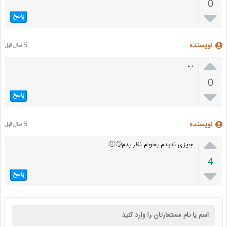
0

پاسخ
نویسنده
5 سال قبل

ب
0

پاسخ
نویسنده
5 سال قبل

چیزی ندیدم بخوام نظر بدم🙄😐
4

پاسخ