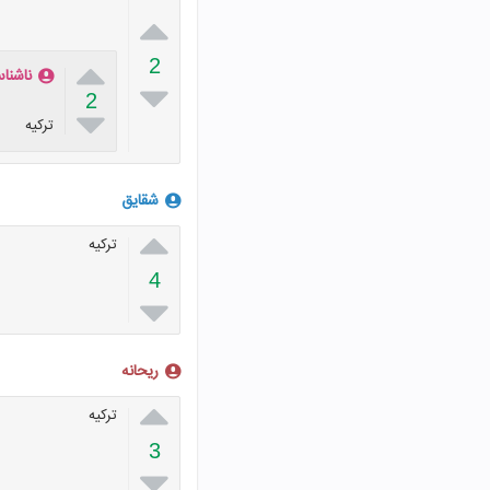


2
ناشنا

2

ترکیه
شقایق

ترکیه
4

ریحانه

ترکیه
3
