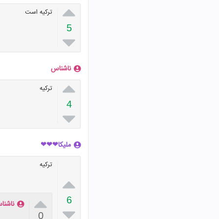

ترکیه است
5

ناشناس

ترکیه
4

ملیکا❤❤❤
ترکیه


6
ناشنا

0