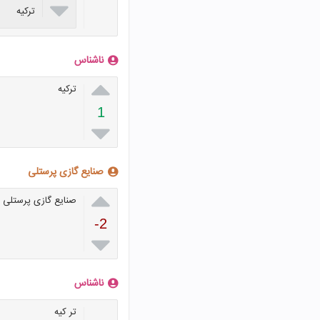

ترکیه
ناشناس

ترکیه
1

صنایع گازی پرستلی

صنایع گازی پرستلی ت
-2

ناشناس
تر کیه