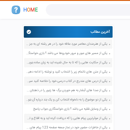
H
O
M
E
آخرین مطالب
یکی از هنرمندان معاصر مورد علاقه خود را در هر رشته ای به جز عکاسی صفحه 69 فرهنگ و هنر نهم
یکی از مسیر های عبور و مرور خودروها می باشد ؟ بازی خواستگاری جواب پاسخ
یکی از حکایت هایی را که تا به حال شنیده اید به زبان ساده بنویسید صفحه 97 نگارش ششم دبستان
یکی از متن های ناتمام زیر را انتخاب کنید و نوشته را ادامه دهید صفحه 73 و 74 کتاب نگارش فارسی پنجم دبستان
یکی از درس های مندرج در کتاب درسی خود را خلاصه کنید سپس متن خلاصه شده را با بهره گیری از روش های دسته بندی نمودار جدول نقشه مفهومی نشان دهید صفحه 118 نگارش یازدهم
یکی از صدا های آبشار به هم خوردن برگ ها زنبور را در ذهنتان مجسم کنید و درباره آن یک بند بنویسید صفحه 11 نگارش پنجم
یکی از دو موضوع را به دلخواه انتخاب کن و یک بند درباره آن بنویس صفحه 35 کتاب نگارش فارسی سوم
یکی از وسایل نقلیه می باشد ؟ بازی خواستگاری جواب پاسخ
یکی از موثرترین پیام هایی را که دریافت کرده اید و به اقناع و تغییری جدی در شما منجر شده است برسی کنید و علت این تاثیر گذاری قابل توجه را بنویسید صفحه 52 تفکر و سواد رسانه ای دهم
یکی از خاطرات حضور خود در نماز جمعه صفحه 123 پیام های آسمان هفتم