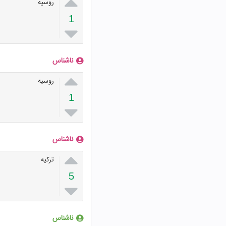

روسیه
1

ناشناس

روسیه
1

ناشناس

ترکیه
5

ناشناس