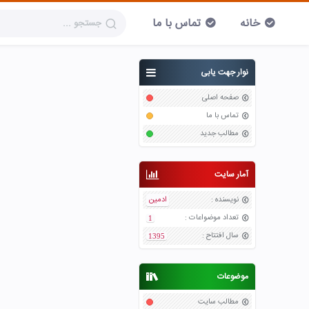
خانه
تماس با ما
نوار جهت یابی
صفحه اصلی
تماس با ما
مطالب جدید
آمار سایت
نویسنده
:
ادمین
تعداد موضواعات
:
1
سال افتتاح
:
1395
موضوعات
مطالب سایت