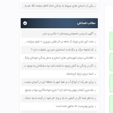
یکی از داستان های مربوط به زندگی امام کاظم صفحه 45 هدیه های آسمان چهارم
مطالب تصادفی
آگهی تدریس خصوصی ویستان + عکس و متن
علت کور شدن نوزاد 3 ماهه بر اثر فلش دوربین + فیلم جزئیات ماجرا
آیا شایعه مرگ و درگذشت اسماعیل حیدری حقیقت دارد ؟
اطلاعاتی درباره شهرستان های استان و محل زندگی خودتان پایگاه استانداری صفحه 56 مطالعات اجتماعی هفتم
اگر در زندگی ما آتش وجود نداشته باشد چه مشکلاتی به وجود می آید صفحه 34 مطالعات اجتماعی چهارم
انشا درباره زلزله کرمانشاه
برای هر یک از انواع آب و هوا شهر یا منطقه ای در آسیای جنوب غربی پیدا کنید و بنویسید: آب و هوای گرم و خشک آب و هوای گرم و شرجی آب و هوای مدیترانه ای آب و هوای سرد کوهستانی صفحه 124 مطالعات اجتماعی هشتم
بلندترین آبشار جهان چه نام دارد ؟ بازی خواستگاری جواب پاسخ
به نظر شما اگر در کشور ما زاد و ولد کم شود در آینده با چه مشکلاتی روبرو می شویم؟ چند مورد بیان کنید صفحه 75 مطالعات اجتماعی هفتم
پاییز بهاریست که عاشق شده است