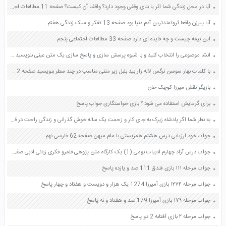
آیا در محل زندگی شما اثر یا بنای وقفی وجود دارد؟ واقف آن کیست؟ صفحه 11 مطالعات اجتماعی هشتم
آیا پیرزن واقعا ثروتمندترین آدم دنیا بود صفحه 13 تفکر و سبک زندگی هفتم
این بیمه چیست و چه فایده ای دارد صفحه 33 مطالعات اجتماعی پنجم
انشا موضوعی را انتخاب کنید و با شیوه پرسش سازی و پاسخ سازی یک متن عینی بنویسید صفحه 51 و 52 نگارش دهم
با کلمات بهار سوسن نرگس لاله زار بید بلبل زیر متنی مناسب در چند سطر بنویسید صفحه 12 نگارش فارسی ششم
بازیگر نقش میرزا کوچک خان
برای گرمایش استفاده می شود ؟ بازی خواستگاری جواب پاسخ
به نظر شما اگر پادشاه زیرک به جای کار و زحمت یک ساله خوش گذرانی و زندگی راحت در قصر را انتخاب می کرد چه سرانجامی در انتظار او می بود صفحه 42 پیام های آسمان هفتم
جواب خود ارزیابی درس هشتم همزیستی با مام میهن صفحه 62 فارسی نهم
جواب درس آزاد چهارم ادبیات بومی (1) یک کارگاه متن پژوهی قلمرو فکری زبانی ادبی صفحه 32 و 33 فارسی دوازدهم
جواب مرحله ۱۱۱ بازی فندق 111 صد و یازده پاسخ
جواب مرحله ۱۲۷۴ بازی آمیرزا 1274 یک هزار و دویست و هفتاد و چهار پاسخ
جواب مرحله ۱۷۹ بازی آمیرزا 179 صد و هفتاد و نه پاسخ
جواب مرحله ۲ بازی آفتابه 2 دو پاسخ