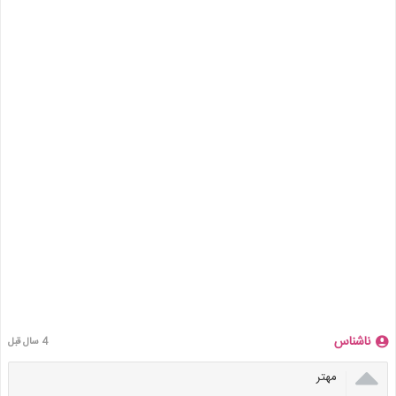
ناشناس
4 سال قبل

مهتر