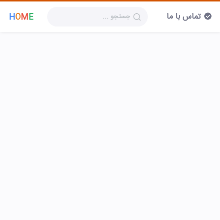
تماس با ما
H
O
M
E