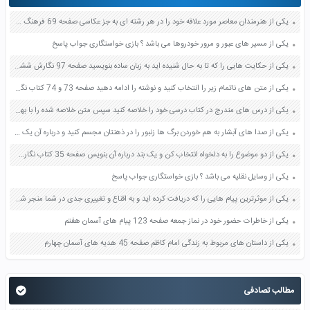
یکی از هنرمندان معاصر مورد علاقه خود را در هر رشته ای به جز عکاسی صفحه 69 فرهنگ و هنر نهم
یکی از مسیر های عبور و مرور خودروها می باشد ؟ بازی خواستگاری جواب پاسخ
یکی از حکایت هایی را که تا به حال شنیده اید به زبان ساده بنویسید صفحه 97 نگارش ششم دبستان
یکی از متن های ناتمام زیر را انتخاب کنید و نوشته را ادامه دهید صفحه 73 و 74 کتاب نگارش فارسی پنجم دبستان
یکی از درس های مندرج در کتاب درسی خود را خلاصه کنید سپس متن خلاصه شده را با بهره گیری از روش های دسته بندی نمودار جدول نقشه مفهومی نشان دهید صفحه 118 نگارش یازدهم
یکی از صدا های آبشار به هم خوردن برگ ها زنبور را در ذهنتان مجسم کنید و درباره آن یک بند بنویسید صفحه 11 نگارش پنجم
یکی از دو موضوع را به دلخواه انتخاب کن و یک بند درباره آن بنویس صفحه 35 کتاب نگارش فارسی سوم
یکی از وسایل نقلیه می باشد ؟ بازی خواستگاری جواب پاسخ
یکی از موثرترین پیام هایی را که دریافت کرده اید و به اقناع و تغییری جدی در شما منجر شده است برسی کنید و علت این تاثیر گذاری قابل توجه را بنویسید صفحه 52 تفکر و سواد رسانه ای دهم
یکی از خاطرات حضور خود در نماز جمعه صفحه 123 پیام های آسمان هفتم
یکی از داستان های مربوط به زندگی امام کاظم صفحه 45 هدیه های آسمان چهارم
مطالب تصادفی