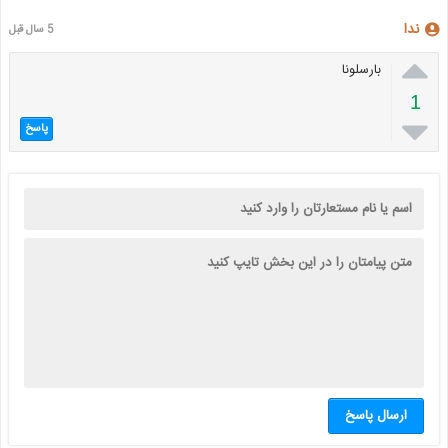
ندا
5 سال قبل

بارسلونا
1

پاسخ
ارسال پاسخ