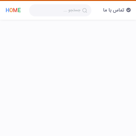
تماس با ما
H
O
M
E