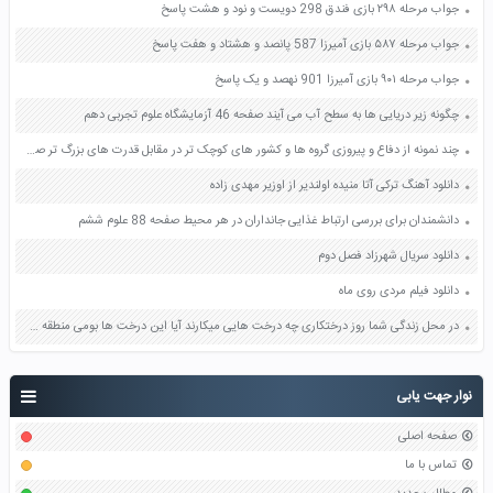
جواب مرحله ۲۹۸ بازی فندق 298 دویست و نود و هشت پاسخ
جواب مرحله ۵۸۷ بازی آمیرزا 587 پانصد و هشتاد و هفت پاسخ
جواب مرحله ۹۰۱ بازی آمیرزا 901 نهصد و یک پاسخ
چگونه زیر دریایی ها به سطح آب می آیند صفحه 46 آزمایشگاه علوم تجربی دهم
چند نمونه از دفاع و پیروزی گروه ها و کشور های کوچک تر در مقابل قدرت های بزرگ تر صفحه 19 آمادگی دفاعی نهم
دانلود آهنگ ترکی آتا منیده اولندیر از اوزیر مهدی زاده
دانشمندان برای بررسی ارتباط غذایی جانداران در هر محیط صفحه 88 علوم ششم
دانلود سریال شهرزاد فصل دوم
دانلود فیلم مردی روی ماه
در محل زندگی شما روز درختکاری چه درخت هایی میکارند آیا این درخت ها بومی منطقه شما هستند صفحه 94 علوم ششم
نوار جهت یابی
صفحه اصلی
تماس با ما