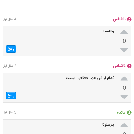
ناشناس
4 سال قبل

والنسیا
0

پاسخ
ناشناس
4 سال قبل

کدام از ابزارهای خطاطی نیست
0

پاسخ
مائده
5 سال قبل

بارسلونا