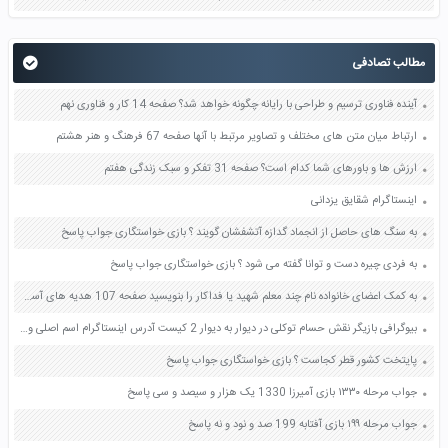
مطالب تصادفی
آینده فناوری ترسیم و طراحی با رایانه چگونه خواهد شد؟ صفحه 14 کار و فناوری نهم
ارتباط میان متن های مختلف و تصاویر مرتبط با آنها صفحه 67 فرهنگ و هنر هشتم
ارزش ها و باورهای شما کدام است؟ صفحه 31 تفکر و سبک زندگی هفتم
اینستاگرام شقایق یزدانی
به سنگ های حاصل از انجماد گدازه آتشفشان گویند ؟ بازی خواستگاری جواب پاسخ
به فردی چیره دست و توانا گفته می شود ؟ بازی خواستگاری جواب پاسخ
به کمک اعضای خانواده نام چند معلم شهید یا فداکار را بنویسید صفحه 107 هدیه های آسمان چهارم
بیوگرافی بازیگر نقش حسام توکلی در دیوار به دیوار 2 کیست آدرس اینستاگرام اسم اصلی واقعی
پایتخت کشور قطر کجاست ؟ بازی خواستگاری جواب پاسخ
جواب مرحله ۱۳۳۰ بازی آمیرزا 1330 یک هزار و سیصد و سی پاسخ
جواب مرحله ۱۹۹ بازی آفتابه 199 صد و نود و نه پاسخ