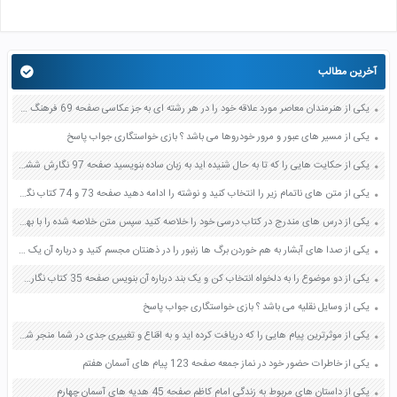
آخرین مطالب
یکی از هنرمندان معاصر مورد علاقه خود را در هر رشته ای به جز عکاسی صفحه 69 فرهنگ و هنر نهم
یکی از مسیر های عبور و مرور خودروها می باشد ؟ بازی خواستگاری جواب پاسخ
یکی از حکایت هایی را که تا به حال شنیده اید به زبان ساده بنویسید صفحه 97 نگارش ششم دبستان
یکی از متن های ناتمام زیر را انتخاب کنید و نوشته را ادامه دهید صفحه 73 و 74 کتاب نگارش فارسی پنجم دبستان
یکی از درس های مندرج در کتاب درسی خود را خلاصه کنید سپس متن خلاصه شده را با بهره گیری از روش های دسته بندی نمودار جدول نقشه مفهومی نشان دهید صفحه 118 نگارش یازدهم
یکی از صدا های آبشار به هم خوردن برگ ها زنبور را در ذهنتان مجسم کنید و درباره آن یک بند بنویسید صفحه 11 نگارش پنجم
یکی از دو موضوع را به دلخواه انتخاب کن و یک بند درباره آن بنویس صفحه 35 کتاب نگارش فارسی سوم
یکی از وسایل نقلیه می باشد ؟ بازی خواستگاری جواب پاسخ
یکی از موثرترین پیام هایی را که دریافت کرده اید و به اقناع و تغییری جدی در شما منجر شده است برسی کنید و علت این تاثیر گذاری قابل توجه را بنویسید صفحه 52 تفکر و سواد رسانه ای دهم
یکی از خاطرات حضور خود در نماز جمعه صفحه 123 پیام های آسمان هفتم
یکی از داستان های مربوط به زندگی امام کاظم صفحه 45 هدیه های آسمان چهارم