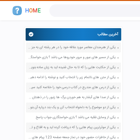
H
O
M
E
آخرین مطالب
یکی از هنرمندان معاصر مورد علاقه خود را در هر رشته ای به جز عکاسی صفحه 69 فرهنگ و هنر نهم
یکی از مسیر های عبور و مرور خودروها می باشد ؟ بازی خواستگاری جواب پاسخ
یکی از حکایت هایی را که تا به حال شنیده اید به زبان ساده بنویسید صفحه 97 نگارش ششم دبستان
یکی از متن های ناتمام زیر را انتخاب کنید و نوشته را ادامه دهید صفحه 73 و 74 کتاب نگارش فارسی پنجم دبستان
یکی از درس های مندرج در کتاب درسی خود را خلاصه کنید سپس متن خلاصه شده را با بهره گیری از روش های دسته بندی نمودار جدول نقشه مفهومی نشان دهید صفحه 118 نگارش یازدهم
یکی از صدا های آبشار به هم خوردن برگ ها زنبور را در ذهنتان مجسم کنید و درباره آن یک بند بنویسید صفحه 11 نگارش پنجم
یکی از دو موضوع را به دلخواه انتخاب کن و یک بند درباره آن بنویس صفحه 35 کتاب نگارش فارسی سوم
یکی از وسایل نقلیه می باشد ؟ بازی خواستگاری جواب پاسخ
یکی از موثرترین پیام هایی را که دریافت کرده اید و به اقناع و تغییری جدی در شما منجر شده است برسی کنید و علت این تاثیر گذاری قابل توجه را بنویسید صفحه 52 تفکر و سواد رسانه ای دهم
یکی از خاطرات حضور خود در نماز جمعه صفحه 123 پیام های آسمان هفتم