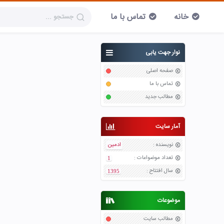
خانه
تماس با ما
نوار جهت یابی
صفحه اصلی
تماس با ما
مطالب جدید
آمار سایت
نویسنده
:
ادمین
تعداد موضواعات
:
1
سال افتتاح
:
1395
موضوعات
مطالب سایت