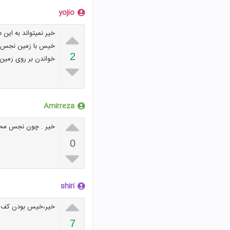
yojio

خیر نمیتواند به این 
خیس با زمین نجس برخ
2
خواندن بر روی زمین 

Amirreza

خیر . چون نجس محسو
0

shiri

خیر،خیس بودن کف پ
7