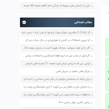
یکی از داستان های مربوط به زندگی امام کاظم صفحه 45 هدیه های آسمان چهارم
ن
مطالب تصادفی
آیا زلزله 5.2 بیشترین تهران پیش لرزه بود یا پس لرزه + زمین لرزه
آیا نیروی اصطکاک بر کشتی یا هواپیمای در حال حرکت نیز اثر می کند صفحه 60 علوم ششم
اگر از آن طرف بخوانید مترادف هویدا است در جدول صفحه 133 و 134 فارسی نهم
اگر قرآن از جانب غیر خدا بود قطعا ناسازگاری و اختلافات زیادی در آن یافت می شد صفحه 41 دین و زندگی یازدهم
اولین زنی که به پیامبر ایمان آورد صفحه 71 هدیه های آسمان چهارم
بازیگر نقش ناهید در سریال نفس
برای اینکه ما مسلمانان بتوانیم بار دیگر تمدن اسلامی را احیا کرده و به جایگاه مناسب خود در جهان برسانیم چه اقداماتی باید انجام دهیم صفحه 124 دین و زندگی دوازدهم
به دختران خان و خاقان نیز می گویند ؟ بازی خواستگاری جواب پاسخ
به قطعات بریده شده چوب می گویند ؟ بازی خواستگاری جواب پاسخ
پخش انلاین فیلم رحمان ۱۴۰۰
ر