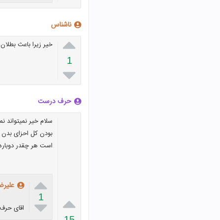
ناشناس

خیر زیرا باعث بطلان 
1

حرف درست
سلام خیر نمیتواند نم
بودن کل احزای بدن 
است هر چقدر دوباره

علیرض
1


اقای حرف 
15