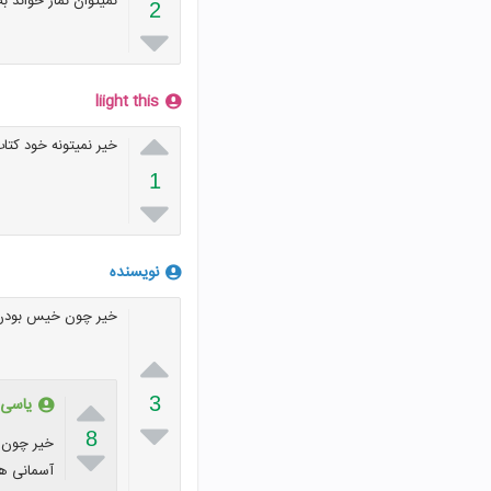
نمیتوان نماز خواند ب
2

liight this

خیر نمیتونه خود کتا
1

نویسنده
خیر چون خیس بودن ن


3
یاسی 

8

آسمانی ه