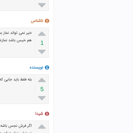

ناشناس

خیر نمی تواند نماز ب
هم خیس باشد نماز
1

نویسنده

بله فقط باید جایی ک
5

شیدا

اگر فرش نجس باشه 