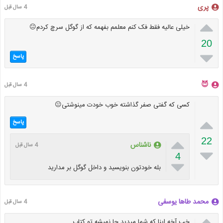
پری
4 سال قبل

خیلی عالیه فقط فک کنم معلمم بفهمه که از گوگل سرچ کردم😐
20

پاسخ
😈
4 سال قبل
کسی که گفتی صفر گذاشته خوب خودت مینوشتی😐

پاسخ

22
ناشناس
4 سال قبل

4

بله خودتون بنویسید و داخل گوگل بر مدارید
محمد طاها یوسفی
4 سال قبل

خب آخه اینا که شما میدید جا نمیشه تو کتاب