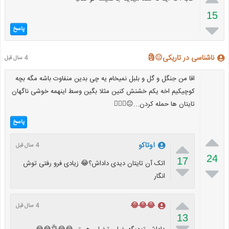
15

پاسخ
ناشناسی در تاریکی😐🗿
4 سال قبل
اقا من جنگل و گل و بلبل نمیخام یه چی بدین منفاوت باشه مگه بچه
کوچیکیم اخه یکم خشنش کنین مثلا بگین وسط اینهمه خوشی ناگهان
تایتان ها حمله کردن...😐🚶🏻‍♀️
پاسخ


اوتاکو
4 سال قبل
24
17
اتک آن تایتان دیدی داداش؟😂 زیادی فرو رفتی توش


انگار

😂😂😂
4 سال قبل
13
