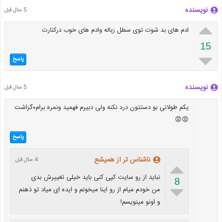
نویسنده
5 سال قبل

ادم های بد شوت توی سطل زباله وادم های خوب درکنارت
15

پاسخ
نویسنده
5 سال قبل
یکم طولانی بو دستتون درد نکنه ولی دبیرم فهمید ونمره برام۰گزاشت
😡😡
پاسخ
ناشناس تر از همیشع
4 سال قبل

نباید از رو سایت کپی کنی باید خیلی تغییرش بدی
8

من خودم میام از رو اینا میخونم و ایده ای میاد تو ذهنم
و اونو مینویسم!