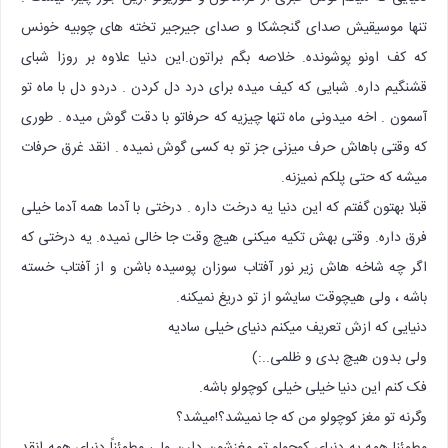
تنها موسیقیش صدای گنجشکا و صدای جیرجیر تخته های چوبیه خونس
که کف اونو پوشونده. خلاصه بگم براتون.این دنیا علاوه بر روزا شبای
قشنگیم داره. شبایی که کیف میده برای درد دل کردن . دردو دل با ماه تو
آسمون . اخه میدونی ماه تنها چیزیه که حرفاتو با دقت گوش میده . طوری
که وقتی باهاش حرف میزنی جز تو به کسی گوش نمیده . انقد غرق حرفات
میشه که حتی پلکم نمیزنه.
قبلا بهتون گفتم که این دنیا یه درخت داره . درختی با آدما همه آدما خیلی
فرق داره. وقتی بهش تکیه میکنی هیچ وقت جا خالی نمیده. یه درختی که
اگر چه شاخه هاش زیر نور آفتاب سوزان پوسیده باشن و از آفتاب خسته
باشه ، ولی هیچوقت سایشو از تو دریغ نمیکنه.
دنیایی که ازش تعریف میکنم دنیای خیلی سادیه
ولی بدون هیچ بدی و ظلمی..:)
فک کنم این دنیا خیلی خیلی کوچولو باشه.
وگرنه تو مغز کوچولو من که جا نمیشد؟!میشد؟
مطمئنا همه یه دنیای کوچولو تو مغزشون دارن ولی مطمئناً دنیای همه انقد