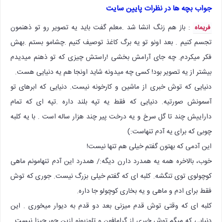
جواب بچه ها در نظرات پایین سایت
: باز هم زنگ انشا شد .معلم گفت باید یه تصویر رو تو ذهنمون
فریماه
تجسم کنیم . بعد اونو تو یه برگ کاغذ توصیف کنیم .چشامو بستم .بهش
فکر میکردم. چه جای آرامش بخشی !راستش چیزی که تو ذهنم میدیدم
بیشتر از یه تصویر بود! کسی چه میدونه شاید اونجا هم یه دنیایی هست.
دنیایی که توش خبری از ماشین و کارخونه نیست. دنیایی که ابرهای تو
آسمونش صورتیه. دنیایی که فقط یه تپه بلند داره .تپه ای که تمام
داراییش چند تا گل سرخ و یه درخت پیر چند هزار ساله است . با یه کلبه
چوبی که برای یه آدم تنهاست:)
این آدمی که بهتون گفتم خیلی هم تنها نیست!
خوب، بالاخره همه یه همدرد دارن دیگه:/ همدرد این آدم تنهامونم ماهی
کوچولوی توی تنگشه. کلبه ای که گفتم خیلی بزرگ نیست. جوری که توش
فقط برای ادم و ماهی و یه بخاری کوچولو جا داره.
کلبه ای که وقتی توش قدم میزنی بعد دو قدم به دیوار میخوری . این
دنیایی که میگم توش خبری از گرامافون و تلوزیونو ازین جور چیزا نیست .