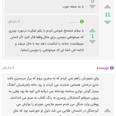
0


با یه جمله خوب
11

.........
5 سال قبل

با سلام خخخخ شوخی کردم با یکم تفکرت درمورد چیزی
1
که میخواهی بنوسی برای مثال:واقعا فکر کنید اگر انسان

میتوانست جاذبه را شکست دهد چه با حال میشد و
ادامه اش انشا ای که میخواهی را بنویس/تمام/
نویسنده
5 سال قبل
وای تصورش راهم نمی کردم که به سفری بروم که پراز سرسبزی باشد
حتئ درختان همبامن صحبت می کردند و رود خانه باشرشرش آهنگ
بسیار گوش نوازی ساخته بودخانه من درلابه لای کوه ها بود وقتی به
بیرون میرفتم گنجشکان روسری به رنگ آفتاب به سرم می انداختند
ووقتی وارد جنگل می شدم نسیم ملایمی صورتم را نوازش می

کردجنگل در تابستان طلایی می شد دلیل او خورشید بود که مثل