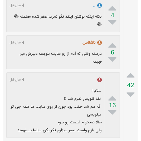

..
4 سال قبل
4
نکنه اینکه نوشتع اینقد نگو نمرت صفر شده معلمته 😂

😂

ناشناس
4 سال قبل
6
درسته وقتی که آدم از رو سایت بنویسه دبیرش می

فهیمه

4 سال قبل
42

سلام !

انقد ننویس نمرم شد 0
16
اگه هم شد حقت بود چون از روی سایت ها همه چی تو

مینویسی
حالا نمیخوام اسمت رو ببرم
ولی بازم واست صفر میزارم فکر نکن معلما نمیفهمند