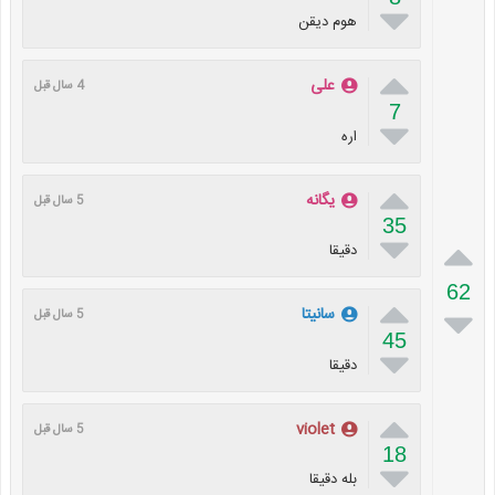

هوم دیقن

علی
4 سال قبل
7

اره

یگانه
5 سال قبل
35


دقیقا
62


سانیتا
5 سال قبل
45

دقیقا

violet
5 سال قبل
18

بله دقیقا