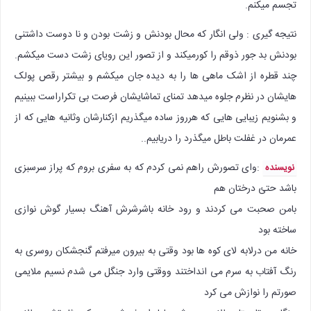
تجسم میکنم.
نتیجه گیری : ولی انگار که محال بودنش و زشت بودن و نا دوست داشتنی
بودنش بد جور ذوقم را کورمیکند و از تصور این رویای زشت دست میکشم.
چند قطره از اشک ماهی ها را به دیده جان میکشم و بیشتر رقص پولک
هایشان در نظرم جلوه میدهد تمنای تماشایشان فرصت بی تکراراست ببینیم
و بشنویم زیبایی هایی که هرروز ساده میگذریم ازکنارشان وثانیه هایی که از
عمرمان در غفلت باطل میگذرد را دریابیم..
:‌وای تصورش راهم نمی کردم که به سفری بروم که پراز سرسبزی
نویسنده
باشد حتئ درختان هم
بامن صحبت می کردند و رود خانه باشرشرش آهنگ بسیار گوش نوازی
ساخته بود
خانه من درلابه لای کوه ها بود وقتی به بیرون میرفتم گنجشکان روسری به
رنگ آفتاب به سرم می انداختند ووقتی وارد جنگل می شدم نسیم ملایمی
صورتم را نوازش می کرد