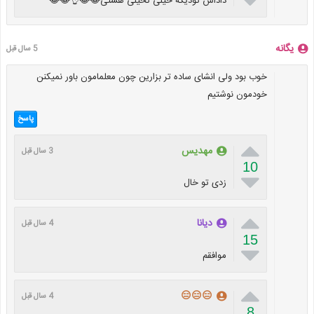
داداش تودیگه خیلی تخیلی هستی😂😂👌😂😂
یگانه
5 سال قبل
خوب بود ولی انشای ساده تر بزارین چون معلمامون باور نمیکنن
خودمون نوشتیم
پاسخ

مهدیس
3 سال قبل
10

زدی تو خال

دیانا
4 سال قبل
15

موافقم

😑😑😑
4 سال قبل
8