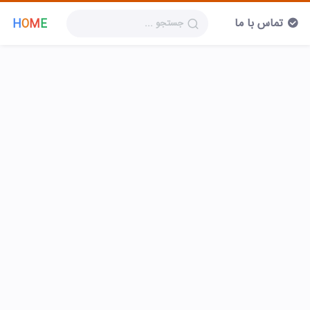
تماس با ما
H
O
M
E