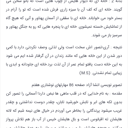
بدنه 2 : خانه ای که دیوار هایش از چوب هایی است که باتو سخن می
گویند. خانه ای که کف آن با سبزه زاری فرش شده است که تو را آرام در
بستر خود می خواباند. خانه ای با سقفی از آسمان پهناور و آبی که هیچ گاه
از تماشایش خسته نمیشوی. خانه ای با پنجره هایی که رو به جنگل پهناور و
سرسبز باز می شوند.
نتیجه : آری؛تصور اش سخت است ولی لذتی وصف نکردنی دارد.با کمی
دور شدن از این خانه هایی که مانند زندان در آن گرفتار شده ایم می شود
به این خانه دست یافتو تمام عمر از آن لذت برد.خانه ای جاودانه و ابدی با
زیبایی تمام نشدنی. (M.S)
تصویر نویسی انشا آزاد صفحه 86 مهارتهای نوشتاری هفتم
مقدمه : به نام خدایی که در قلب ماهی ها نبض دارد! آسمانی را تصور کن
بدون لکه های ابر و تابش خورشید تابان، چقدر دوست نداشتنی و چقدر
غریب میشود پرندگانی را بخاطر می آوردم در خیال های نیمه شبم که لانه
هایشان ته اقیانوس است و بال هایشان خیس از آب باز هم تلاش پرواز
میکنند و جوجه هایشان را می پرورانند و پرواز را به عمق جانشان می