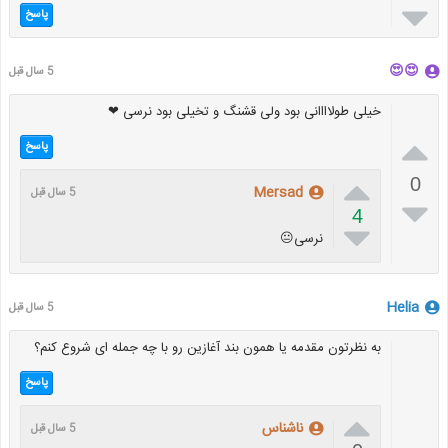

پاسخ
😍😍
5 سال قبل
خیلی طولاااانی بود ولی قشنگ و تخیلی بود نرسی ❤

پاسخ

0
Mersad
5 سال قبل

4

نرسی😐
Helia
5 سال قبل
به نظرتون مقدمه یا همون بند آغازین رو با چه جمله ای شروع کنم؟
پاسخ

ناشناس
5 سال قبل