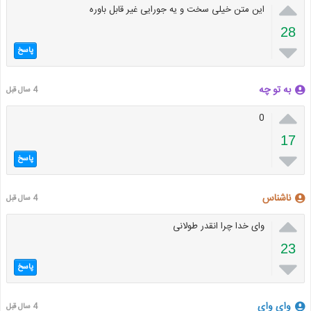

این متن خیلی سخت و یه جورایی غیر قابل باوره
28

پاسخ
به تو چه
4 سال قبل

0
17

پاسخ
ناشناس
4 سال قبل

وای خدا چرا انقدر طولانی
23

پاسخ
وای وای
4 سال قبل