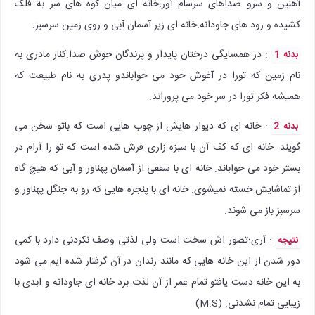
آهنین و سرو صداهای سرسام آور.خانه ای میان کوه های سر به فلک
کشیده و رود های جاودانه.خانه ای زیر آسمان آبی و روی زمین سرسبز.
: در همسایگی درختان پایدار و پرندگان خوش صدا.کنار مادری به
بدنه 1
نام زمین که تورا در آغوش خود می خواباندو پدری به نام طبیعت که
همیشه فکر تورا در سر خود می پروراند.
: خانه ای که دیوار هایش از چوب هایی است که باتو سخن می
بدنه 2
گویند. خانه ای که کف آن با سبزه زاری فرش شده است که تو را آرام در
بستر خود می خواباند. خانه ای با سقفی از آسمان پهناور و آبی که هیچ گاه
از تماشایش خسته نمیشوی. خانه ای با پنجره هایی که رو به جنگل پهناور و
سرسبز باز می شوند.
: آری؛تصور اش سخت است ولی لذتی وصف نکردنی دارد.با کمی
نتیجه
دور شدن از این خانه هایی که مانند زندان در آن گرفتار شده ایم می شود
به این خانه دست یافتو تمام عمر از آن لذت برد.خانه ای جاودانه و ابدی با
زیبایی تمام نشدنی. (M.S)