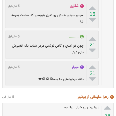

شقایق
5 سال قبل
16
مجبور نبودی همش رو دقیق بنویسی که معلمت بفهمه

😏

.........
5 سال قبل
21
چون تو امدی و کامل نوشتی عزیز منباید یکم تغییرش

بدی.///

مهیار
5 سال قبل
21

نکنه میخواستی ۲۰ بده😂😂😂💔
زهرا سلیمانی از بوشهر
5 سال قبل

زیبا بود ولی خیلی زیاد بود
36