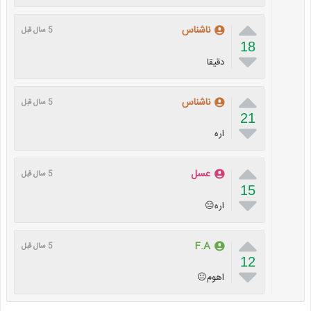

ناشناس
5 سال قبل
18

دقیقا

ناشناس
5 سال قبل
21

اره

عسل
5 سال قبل
15

اره😑

F.A
5 سال قبل
12

اهوم😐