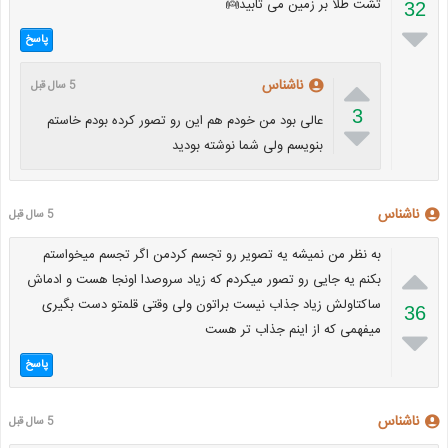
تشت طلا بر زمین می تابید👼
32

پاسخ

ناشناس
5 سال قبل
3
عالی بود من خودم هم این رو تصور کرده بودم خاستم

بنویسم ولی شما نوشته بودید
ناشناس
5 سال قبل
به نظر من نمیشه یه تصویر رو تجسم کردمن اگر تجسم میخواستم

بکنم یه جایی رو تصور میکردم که زیاد سروصدا اونجا هست و ادماش
ساکتاولش زیاد جذاب نیست براتون ولی وقتی قلمتو دست بگیری
36
میفهمی که از اینم جذاب تر هست

پاسخ
ناشناس
5 سال قبل