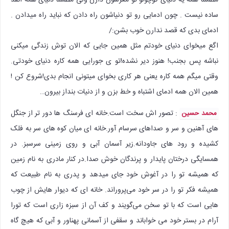
ساده نیست . چون ادمایی رو تو دنیاشون راه دادن که نباید راه میدادن .
ادمای بدی که قصد ندارن خوب بشن:/
اگع میخوای دنیای خودتم مثل همین جایی که الان توش زندگی میکنی
نباشه پس بجنب! هنوز دیر نشده!تو ی جورایی همه کاره دنیای خودتی.
وقتی میگم همه کاره یعنی هر کاری بخوای میتونی انجام بدی!شروع کن !
همین الان همه ادمای اشتباه و خط بزن و از دنیات بنداز بیرون…
: تصور اش سخت است.خانه ای فرسنگ ها دور تر از جنگل
محمد حسین
های آهنین و سر و صداهای سرسام آور.خانه ای میان کوه های سر به فلک
کشیده و رود های جاودانه.زیر آسمان آبی و روی زمینی سرسبز. در
همسایگی درختان پایدار و پرندگان خوش صدا.در کنار مادری به نام زمین
که همیشه تو را در آغوش خود جای میدهد و پدری به نام طبیعت که
همیشه فکر تو را در سر خود می‌پروراند. خانه ای که دیوار هایش از چوب
هایی است که با تو سخن می‌گویند و کف آن از سبزه زاری است که تورا
آرام در بستر خود می خواباند و سقفی از آسمانی پهناور و آبی که هیچ گاه