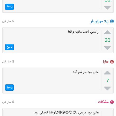

پاسخ
زیلا مهران فر
5 سال قبل

راستی احساساتیه واقعا
30

پاسخ
سارا
5 سال قبل

عالی بود خوشم آمد.
7

پاسخ
مشکات
5 سال قبل
عالی بود مرسی ،😍😍😍😘🤩🥰واقعا تخیلی بود