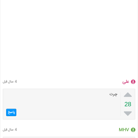
علی
4 سال قبل

چرت
28

پاسخ
MHV
4 سال قبل