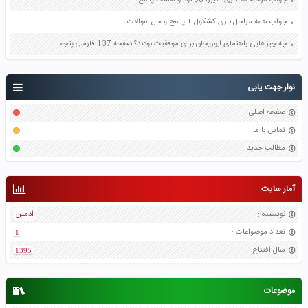
جواب مرحله ۹۸ بازی آمیرزا 98 نود و هشت پاسخ
جواب همه مراحل بازی کشکول + پاسخ و حل سوالات
چه چیزهایی راهنمای ابوریحان برای موفقیت بودند؟ صفحه 137 فارسی پنجم
نوار جهت یابی
صفحه اصلی
تماس با ما
مطالب جدید
آمار سایت
نویسنده
:
ادمین
تعداد موضواعات
:
1
سال افتتاح
:
1395
موضوعات