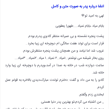
انشا درباره پدر به صورت متن و کامل
لهی به امید تو🌹
بابام میاد ،بابام نمیاد……طهورا یعقوبی
پشت پنجره نشسته و بی صبرانه منتظر کادوی پدرم بودم.
قرار است برای تولد هفت سالگی ام دوچرخه ای زیبا بخرد .
غروب شد اما نیامد و من همچنان پشت پنجره منتظرش بودم.
روی بخار شیشه می نوشتم:..۱میاد…۲ نمیاد..۱ میاد…۲نمیاد… ۳میاد….
ساعت دوازده شب در خانه به صدا در آمد،وپدرم با دوچرخه ای زیبا وارد
خانه شد.
کادو را به من داد و گفت :دخترم تولدت مبارک،دیدی بالاخره به قولم عمل
کردم.
لبخندی زدم وگفتم.
_ من اشتباه می کردم،تو بهترین پدر دنیا هستی.