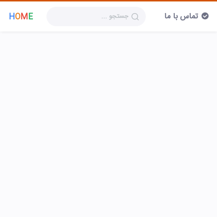
تماس با ما
H
O
M
E