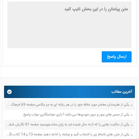
ارسال پاسخ
آخرین مطالب
یکی از هنرمندان معاصر مورد علاقه خود را در هر رشته ای به جز عکاسی صفحه 69 فرهنگ و هنر نهم
یکی از مسیر های عبور و مرور خودروها می باشد ؟ بازی خواستگاری جواب پاسخ
یکی از حکایت هایی را که تا به حال شنیده اید به زبان ساده بنویسید صفحه 97 نگارش ششم دبستان
یکی از متن های ناتمام زیر را انتخاب کنید و نوشته را ادامه دهید صفحه 73 و 74 کتاب نگارش فارسی پنجم دبستان