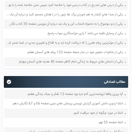
یکی از درس های مندرج در کتاب درسی خود را خلاصه کنید سپس متن خلاصه شده را با بهره گیری از روش های دسته بندی نمودار جدول نقشه مفهومی نشان دهید صفحه 118 نگارش یازدهم
یکی از صدا های آبشار به هم خوردن برگ ها زنبور را در ذهنتان مجسم کنید و درباره آن یک بند بنویسید صفحه 11 نگارش پنجم
یکی از دو موضوع را به دلخواه انتخاب کن و یک بند درباره آن بنویس صفحه 35 کتاب نگارش فارسی سوم
یکی از وسایل نقلیه می باشد ؟ بازی خواستگاری جواب پاسخ
یکی از موثرترین پیام هایی را که دریافت کرده اید و به اقناع و تغییری جدی در شما منجر شده است برسی کنید و علت این تاثیر گذاری قابل توجه را بنویسید صفحه 52 تفکر و سواد رسانه ای دهم
یکی از خاطرات حضور خود در نماز جمعه صفحه 123 پیام های آسمان هفتم
یکی از داستان های مربوط به زندگی امام کاظم صفحه 45 هدیه های آسمان چهارم
مطالب تصادفی
آیا پیرزن واقعا ثروتمندترین آدم دنیا بود صفحه 13 تفکر و سبک زندگی هفتم
انشا اردوی دانش آموزی گزارش نویسی پرسش های عینی صفحه 66 و 67 نگارش دهم
انشا در مورد چگونه از خود مراقبت کنیم
انشا صفحه 55 نهم