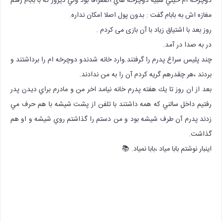
دوچرخه ام خيلي شبيه دوچرخه هاي اصغراقا بود ولي ديروز كه با بابام رفتم
مغازه اش به بابام گفت : بدون پول اصلا امكان نداره.
روز بعد با اشتیاق زیاد با آن بازی می کردم .
در به صدا در آمد.
چند پلیس سراغ پدرم را گرفتند.وارد خانه شدندو دوچرخه ام را برداشتند و
بردند ،هر چقدرهم گریه کردم آن را به من ندادند.
بعد از ان روز تا يك هفته پدرم خانه نيامد اخر من و مادرم براي ديدن پدر
رفتيم داخل سالني كه همه داشتند با تلفن از پشت شيشه با هم حرف مي
زدند پدرم آن طرف شيشه بود و من دستم را گذاشتم روي شيشه و او هم
گذاشت.
اينبار نوشتم بابا میاد ،بابا نمیاد. 📚