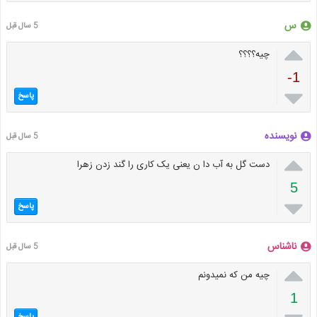
س
5 سال قبل

چیه؟؟؟؟
-1

پاسخ
نویسنده
5 سال قبل

دست گل به آب دا ن یعنی یک کاری را گند زدن زهرا
5

پاسخ
ناشناس
5 سال قبل

چیه من که نمیدونم
1