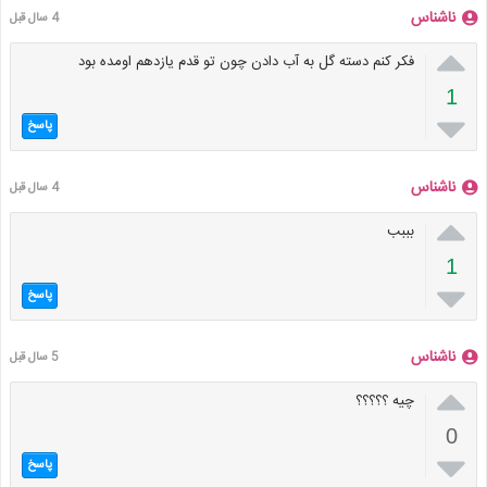
ناشناس
4 سال قبل

فکر کنم دسته گل به آب دادن چون تو قدم یازدهم اومده بود
1

پاسخ
ناشناس
4 سال قبل

بببب
1

پاسخ
ناشناس
5 سال قبل

چیه ؟؟؟؟؟
0

پاسخ