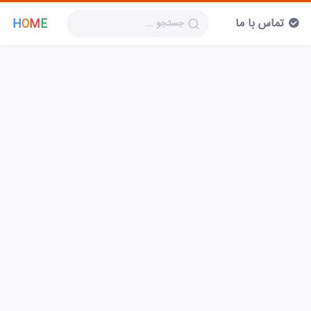
تماس با ما
H
O
M
E