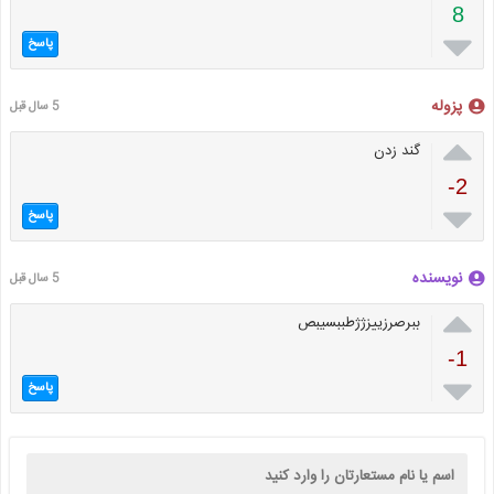
8

پاسخ
پزوله
5 سال قبل

گند زدن
-2

پاسخ
نویسنده
5 سال قبل

ببرصرزییزژژطببسیبص
-1

پاسخ