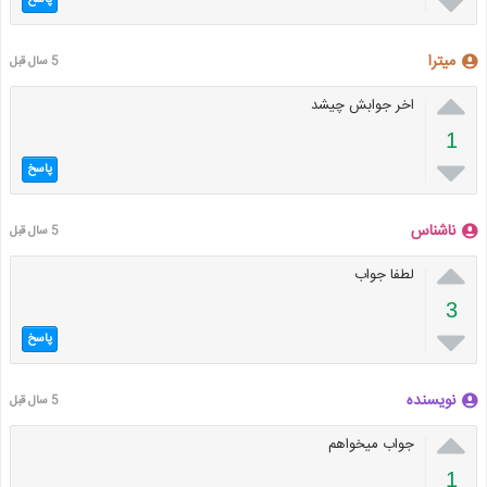

پاسخ
میترا
5 سال قبل

اخر جوابش چیشد
1

پاسخ
ناشناس
5 سال قبل

لطفا جواب
3

پاسخ
نویسنده
5 سال قبل

جواب میخواهم
1