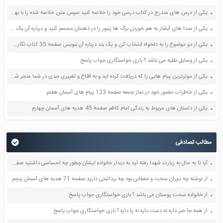
یکی از درس های مندرج در کتاب درسی خود را خلاصه کنید سپس متن خلاصه شده را با بهره گیری از روش های دسته بندی نمودار جدول نقشه مفهومی نشان دهید صفحه 118 نگارش یازدهم
یکی از صدا های آبشار به هم خوردن برگ ها زنبور را در ذهنتان مجسم کنید و درباره آن یک بند بنویسید صفحه 11 نگارش پنجم
یکی از دو موضوع را به دلخواه انتخاب کن و یک بند درباره آن بنویس صفحه 35 کتاب نگارش فارسی سوم
یکی از وسایل نقلیه می باشد ؟ بازی خواستگاری جواب پاسخ
یکی از موثرترین پیام هایی را که دریافت کرده اید و به اقناع و تغییری جدی در شما منجر شده است برسی کنید و علت این تاثیر گذاری قابل توجه را بنویسید صفحه 52 تفکر و سواد رسانه ای دهم
یکی از خاطرات حضور خود در نماز جمعه صفحه 123 پیام های آسمان هفتم
یکی از داستان های مربوط به زندگی امام کاظم صفحه 45 هدیه های آسمان چهارم
مطالب تصادفی
آیا تا به حال به زیارت شهدا رفته اید به دیدار خانواده ایشان چطور چه احساسی داشتید صفحه 90 هدیه های آسمان ششم
از نوشته چه دوران سخت و خفقانی بود چه برداشتی دارید صفحه 71 هدیه های آسمان پنجم
از خانواده سخت پوستان می باشد ؟ بازی خواستگاری جواب پاسخ
از همه جا خبر داره نه دست داره نه پا داره ؟ بازی خواستگاری جواب پاسخ