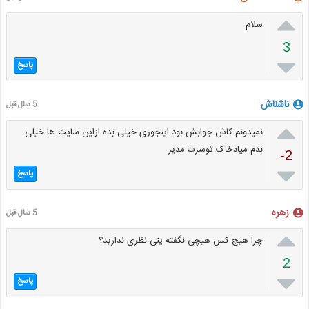

سلام
3

پاسخ
ناشناش
5 سال قبل

نمیدونم کاش جوابش بود اینجوری خیلی بده ازاین سایت ها خیلی
بدم میادخاک توسرت مدیر
-2

پاسخ
زهره
5 سال قبل

چرا هیچ کس هیچی نگفته ینی نظری ندارید؟
2

پاسخ