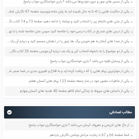
یکی از مسیر های عبور و مرور خودروها می باشد ؟ بازی خواستگاری جواب پاسخ
یکی از حکایت هایی را که تا به حال شنیده اید به زبان ساده بنویسید صفحه 97 نگارش ششم دبستان
یکی از متن های ناتمام زیر را انتخاب کنید و نوشته را ادامه دهید صفحه 73 و 74 کتاب نگارش فارسی پنجم دبستان
یکی از درس های مندرج در کتاب درسی خود را خلاصه کنید سپس متن خلاصه شده را با بهره گیری از روش های دسته بندی نمودار جدول نقشه مفهومی نشان دهید صفحه 118 نگارش یازدهم
یکی از صدا های آبشار به هم خوردن برگ ها زنبور را در ذهنتان مجسم کنید و درباره آن یک بند بنویسید صفحه 11 نگارش پنجم
یکی از دو موضوع را به دلخواه انتخاب کن و یک بند درباره آن بنویس صفحه 35 کتاب نگارش فارسی سوم
یکی از وسایل نقلیه می باشد ؟ بازی خواستگاری جواب پاسخ
یکی از موثرترین پیام هایی را که دریافت کرده اید و به اقناع و تغییری جدی در شما منجر شده است برسی کنید و علت این تاثیر گذاری قابل توجه را بنویسید صفحه 52 تفکر و سواد رسانه ای دهم
یکی از خاطرات حضور خود در نماز جمعه صفحه 123 پیام های آسمان هفتم
یکی از داستان های مربوط به زندگی امام کاظم صفحه 45 هدیه های آسمان چهارم
مطالب تصادفی
از باغ های تاریخی و معروف کرمان می باشد ؟ بازی خواستگاری جواب پاسخ
انشا صفحه 66 و 67 با رعایت مراحل نوشتن نگارش یازدهم