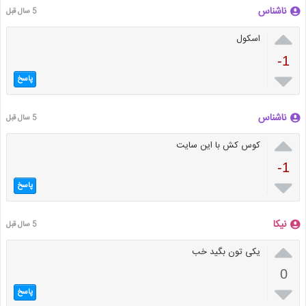
ناشناس
5 سال قبل

اسکول
-1

پاسخ
ناشناس
5 سال قبل

کوس کش با این سایت
-1

پاسخ
نیکا
5 سال قبل

یکی تون بگید خب
0

پاسخ