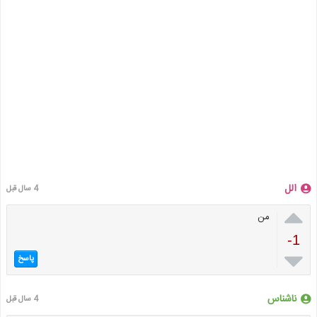
الل
4 سال قبل

من
-1

پاسخ
ناشناس
4 سال قبل