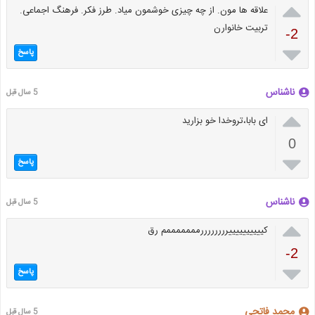

علاقه ها مون. از چه چیزی خوشمون میاد. طرز فکر. فرهنگ اجماعی.
تربیت خانوارن
-2

پاسخ
ناشناس
5 سال قبل

ای بابا،تروخدا خو بزارید
0

پاسخ
ناشناس
5 سال قبل

کییییییییییررررررررمممممممم رق
-2

پاسخ
محمد فاتحی
5 سال قبل