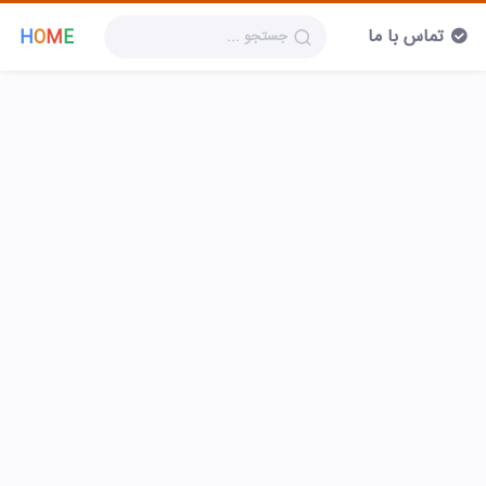
تماس با ما
H
O
M
E