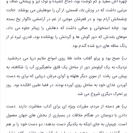
چهره اش سفید و کم گوشت بود، دماغ کشیده و نوک تیز و پیشانی صاف و
مرتبی داشت که در وزش باد، قسمتی از آن را موهایش می پوشاند. حالت
چشمانش آرام بود و در قعرشان موجی از غم در آرامشی ناگوار یخ بسته
بود. چانه استخوانی و صافی داشت که دهانش را زیباتر جلوه می داد،
موهای بلندش که دور گوش ها و گردنش را پوشانده بود، قدری تیره تر از
رنگ ساقه های درو شده گندم بود.
ب) صبح بود و پرتو آفتاب مانند طلا روی امواج ملایم دریا می درخشید.
نزدیک به یک کیلومتر دور از ساحل یک قایق ماهیگیری آب را شکافته، به
پیش می رفت. از سوی دیگر هلهله و آوای مرغان دریایی که برای به دست
آوردن غذای خود به ساحل روی آورده بودند در فضا طنین افکنده بود. روز
پر تحرک دیگری شروع می شد.
پ) هر دسته از مردم، مقررات ویژه ای برای آداب معاشرت دارند. دست
دادن با دوستان در هنگام ملاقات در بسیاری از بخش های جهان معمول
است. چینیان به جای اینکه به یکدیگر دست بدهند؛ دو دست خود را بر هم