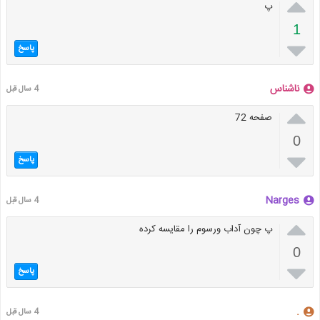

پ
1

پاسخ
ناشناس
4 سال قبل

صفحه 72
0

پاسخ
Narges
4 سال قبل

پ چون آداب ورسوم را مقایسه کرده
0

پاسخ
.
4 سال قبل