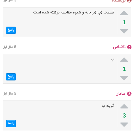
نویسنده
5 سال قبل

قسمت (پ )بر پایه و شیوه مقایسه نوشته شده است
1

پاسخ
ناشناس
5 سال قبل

پ
1

پاسخ
سامان
5 سال قبل

گزینه پ
3

پاسخ