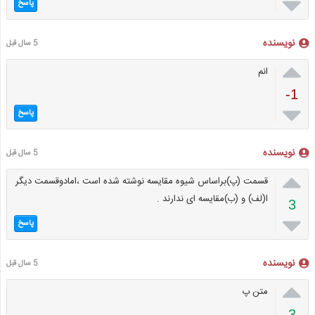

پاسخ
نویسنده
5 سال قبل

انم
-1

پاسخ
نویسنده
5 سال قبل

قسمت (پ)براساس شیوه مقایسه نوشته شده است ،امادوقسمت دیگر
ا(لف) و (ب)مقایسه ای ندارند .
3

پاسخ
نویسنده
5 سال قبل

متن پ
3