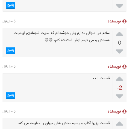

پاسخ
نویسنده
5 سال قبل

سلام من سوالی ندارم ولی خوشحالم که سایت شوماتوی اینترنت
هستش و می تونم ازش استفاده کنم، 😍😍
0

پاسخ
نویسنده
5 سال قبل

قسمت الف
-2

پاسخ
نویسنده
5 سال قبل

قسمت پزیرا آداب و رسوم بخش های جهان را مقایسه می کند