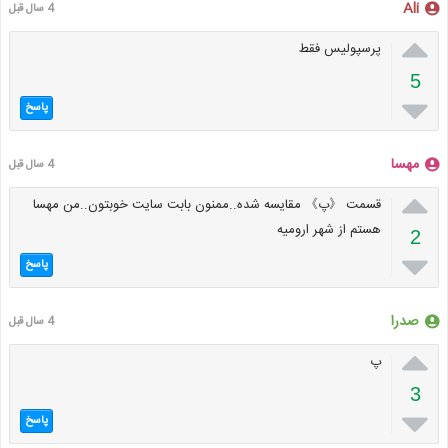
Ali
4 سال قبل

پرسپولیس فقط
5

پاسخ
مهسا
4 سال قبل

قسمت 《پ》 مقایسه شده..ممنون بابت سایت خوبتون..من مهسا
هستم از شهر ارومیه
2

پاسخ
صدرا
4 سال قبل

پ
3

پاسخ