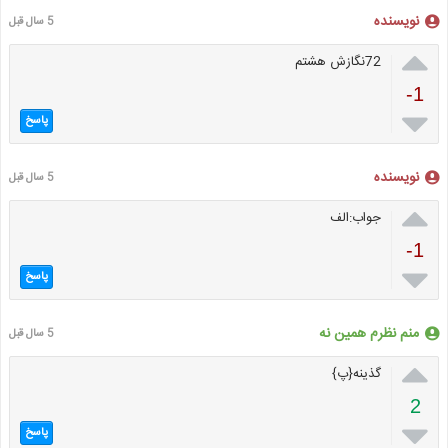
نویسنده
5 سال قبل

72نگازش هشتم
-1

پاسخ
نویسنده
5 سال قبل

جواب:الف
-1

پاسخ
منم نظرم همین نه
5 سال قبل

گذینه{پ}
2

پاسخ