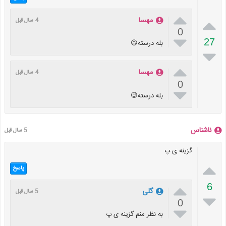


مهسا
4 سال قبل
0

27
بله درسته😉


مهسا
4 سال قبل
0

بله درسته😉
ناشناس
5 سال قبل
گزینه ی پ

پاسخ

6
گلی
5 سال قبل

0

به نظر منم گزینه ی پ