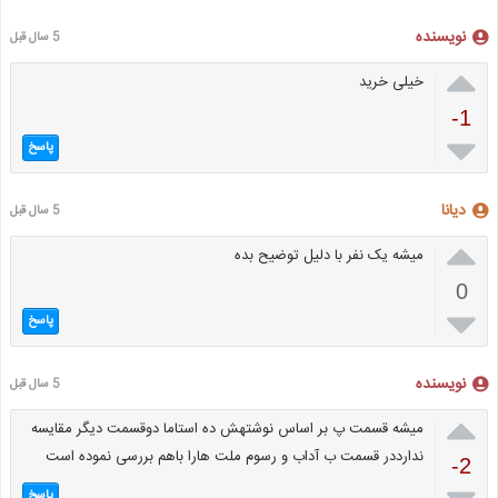
نویسنده
5 سال قبل

خیلی خرید
-1

پاسخ
دیانا
5 سال قبل

میشه یک نفر با دلیل توضیح بده
0

پاسخ
نویسنده
5 سال قبل

میشه قسمت پ بر اساس نوشتهش ده استاما دوقسمت دیگر مقایسه
ندارددر قسمت ب آداب و رسوم ملت هارا باهم بررسی نموده است
-2
پاسخ