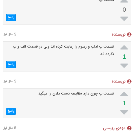
قسمت پ
0

پاسخ
نویسنده
5 سال قبل

قسمت پ اداب و رسوم را رعایت کرده اند ولی در قسمت الف و ب
نکرده اند
1

پاسخ
نویسنده
5 سال قبل

قسمت پ چون دارد مقایسه دست دادن را میگید
1

پاسخ
مهدی رییسی
5 سال قبل