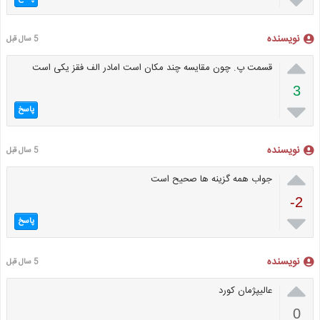

نویسنده
5 سال قبل

قسمت پ. چون مقایسه چند مکان است امادر الف فقز یکی است
3

پاسخ
نویسنده
5 سال قبل

جواب همه گزینه ها صحیح است
-2

پاسخ
نویسنده
5 سال قبل

عالیپژمان کورد
0