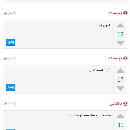
نویسنده
5 سال قبل

متین پ
12

پاسخ
نویسنده
5 سال قبل

آنیا •قسمت پ
17

پاسخ
ناشناس
5 سال قبل

قسمت پ مقایسه کرده است
11