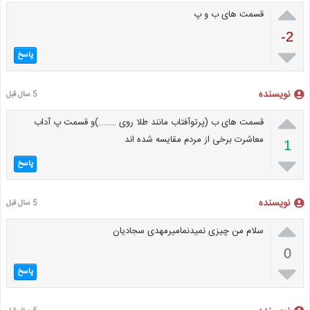

قسمت های ب و پ
-2

پاسخ
نویسنده
5 سال قبل

قسمت های ب (پرتوآفتاب مانند طلا روی ……..)و قسمت پ آداب
معاشرت برخی از مردم مقایسه شده اند
1

پاسخ
نویسنده
5 سال قبل

سلام من چیزی نمیدنمامیرمهدی سجادیان
0

پاسخ