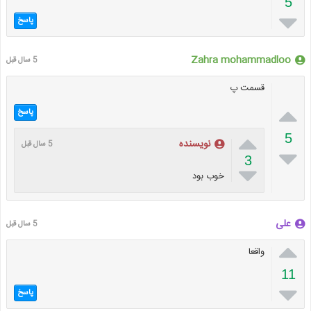
5

پاسخ
Zahra mohammadloo
5 سال قبل
قسمت پ

پاسخ

5
نویسنده
5 سال قبل

3

خوب بود
علی
5 سال قبل

واقعا
11

پاسخ