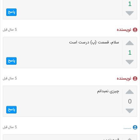
1

پاسخ
نویسنده
5 سال قبل

سلام، قسمت (پ) درست است
1

پاسخ
نویسنده
5 سال قبل

چیزی نمبدانم
0

پاسخ
......
5 سال قبل
