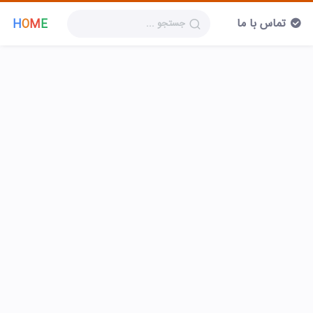
تماس با ما
H
O
M
E