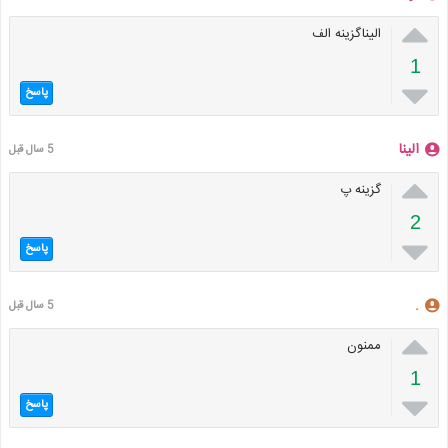

الیناگزینه الف
1

پاسخ
الینا
5 سال قبل

گزینه پ
2

پاسخ
.
5 سال قبل

ممنون
1

پاسخ