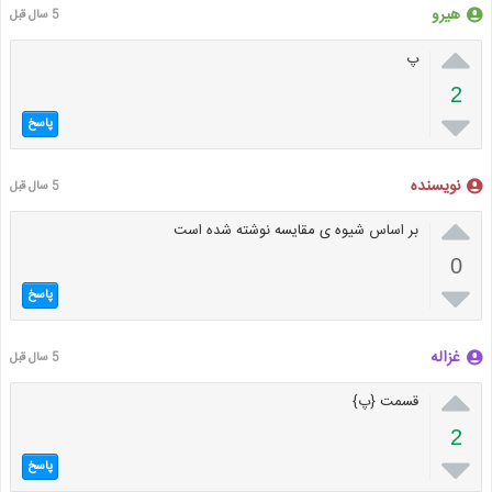
هیرو
5 سال قبل

پ
2

پاسخ
نویسنده
5 سال قبل

بر اساس شیوه ی مقایسه نوشته شده است
0

پاسخ
غزاله
5 سال قبل

قسمت {پ}
2

پاسخ