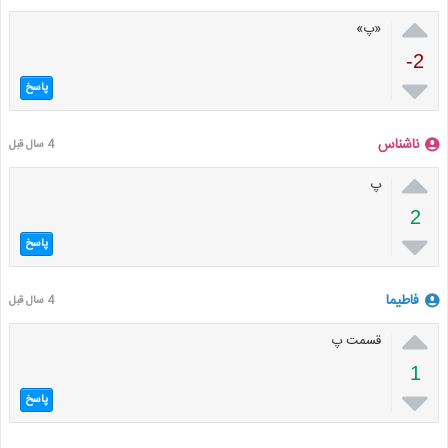

«پ»
-2

پاسخ
ناشناس
4 سال قبل

پ
2

پاسخ
فاطیما
4 سال قبل

قسمت پ
1

پاسخ