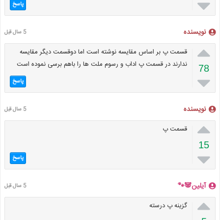

پاسخ
نویسنده
5 سال قبل

قسمت پ بر اساس مقایسه نوشته است اما دوقسمت دیگر مقایسه
ندارند در قسمت پ اداب و رسوم ملت ها را باهم برسی نموده است
78

پاسخ
نویسنده
5 سال قبل

قسمت پ
15

پاسخ
آیلین🐼🐾
5 سال قبل

گزینه پ درسته