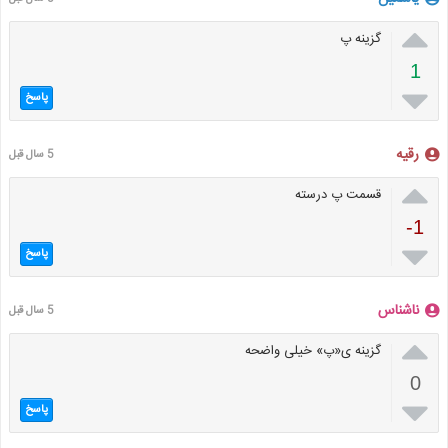

گزینه پ
1

پاسخ
رقیه
5 سال قبل

قسمت پ درسته
-1

پاسخ
ناشناس
5 سال قبل

گزینه ی«پ» خیلی واضحه
0

پاسخ