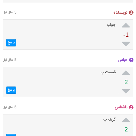
نویسنده
5 سال قبل

جواب
-1

پاسخ
عباس
5 سال قبل

قسمت پ
2

پاسخ
ناشناس
5 سال قبل

گزینه پ
2