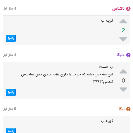
ناشناس
4 سال قبل

گزینه پ
2

پاسخ
ملیکا
4 سال قبل

پ هست
این چه جور جایه که جواب را دارن بقیه میدن پس صاحبش
0
کجاس؟؟؟؟؟؟

پاسخ
نیکا
5 سال قبل
گزینه پ
پاسخ