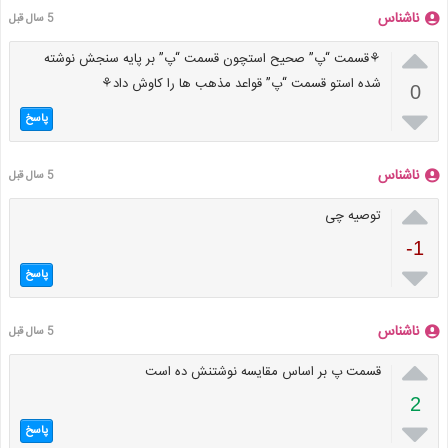
ناشناس
5 سال قبل

⚘قسمت “پ” صحیح استچون قسمت “پ” بر پایه سنجش نوشته
شده استو قسمت “پ” قواعد مذهب ها را کاوش داد⚘
0

پاسخ
ناشناس
5 سال قبل

توصیه چی
-1

پاسخ
ناشناس
5 سال قبل

قسمت پ بر اساس مقایسه نوشتنش ده است
2

پاسخ