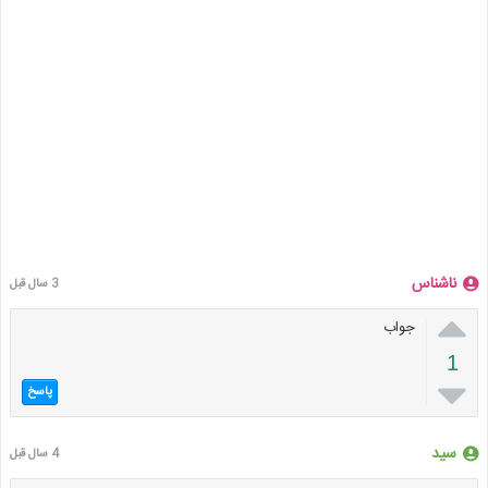
ناشناس
3 سال قبل

جواب
1

پاسخ
سید
4 سال قبل