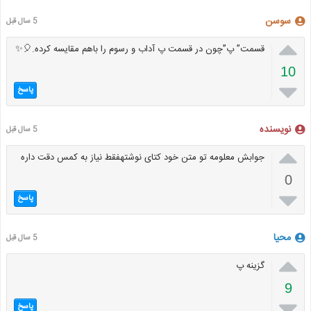
سوسن
5 سال قبل

قسمت” پ”چون در قسمت پ آداب و رسوم را باهم مقایسه کرده.🎈✨
10

پاسخ
نویسنده
5 سال قبل

جوابش معلومه تو متن خود کتای نوشتهفقط نیاز به کمس دقت داره
0

پاسخ
محیا
5 سال قبل

گزینه پ
9

پاسخ