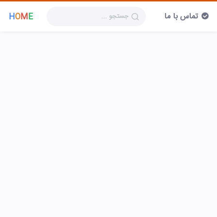
تماس با ما
H
O
M
E