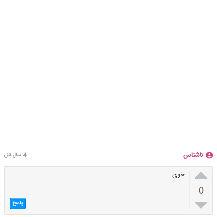
ناشناس
4 سال قبل

خوی
0

پاسخ