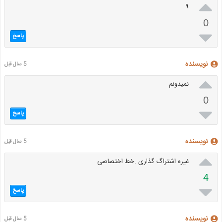

۹
0

پاسخ
نویسنده
5 سال قبل

نمیدونم
0

پاسخ
نویسنده
5 سال قبل

غیره اشتراگ گذاری .خط اختصاصی
4

پاسخ
نویسنده
5 سال قبل