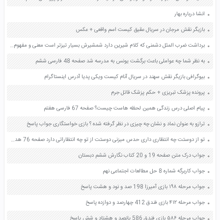
انشا درباره بهار
بازیگر نقش مرجان در سریال عقیق کیست اسم واقعی + عکس
برداشت ضرب المثل دشمنی که کلام شیرین دارد شمشیرش بسیار تیزتر است معنی و مفهوم صفحه 54 تفکر و سبک زندگی هشتم
به نظر شما چه عواملی باعث برگشت یونس به مدرسه شد صفحه 48 فارسی ششم
بیوگرافی بازیگر نقش سهند در سریال آنام کیست ویکی پدیا آدرس اینستاگرام
پرونده پزشک تبریزی + حکم پزشک قاتل جرم
پیام اصلی درس زندگی همین لحظه هاست چیست؟ صفحه 67 فارسی هفتم
ترازو به عنوان نماد و نشان چه چیزی در نظر گرفته شده ؟ بازی خواستگاری جواب پاسخ
تو از دوستت چه انتظاری داری حدس میزنی دوستت از تو چه انتظاراتی دارد صفحه 76 هدیه های آسمان چهارم
جواب درک متن صفحه 19 و 20 کتاب نگارش ششم دبستان
جواب کاربرگه شماره 8 حل مطالعات اجتماعی نهم
جواب مرحله ۱۹۸ بازی آمیرزا 198 صد و نود و هشت پاسخ
جواب مرحله ۴۱۲ بازی فندق 412 چهارصد و دوازده پاسخ
جواب مرحله ۵۸۶ بازی فندق 586 پانصد و هشتاد و شش پاسخ