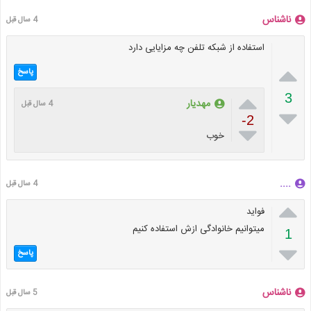
ناشناس
4 سال قبل
استفاده از شبکه تلفن چه مزایایی دارد

پاسخ

3
مهدیار
4 سال قبل

-2

خوب
....
4 سال قبل

فواید
میتوانیم خانوادگی ازش استفاده کنیم
1

پاسخ
ناشناس
5 سال قبل