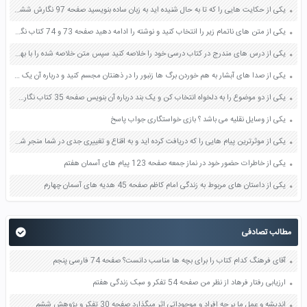
یکی از حکایت هایی را که تا به حال شنیده اید به زبان ساده بنویسید صفحه 97 نگارش ششم دبستان
یکی از متن های ناتمام زیر را انتخاب کنید و نوشته را ادامه دهید صفحه 73 و 74 کتاب نگارش فارسی پنجم دبستان
یکی از درس های مندرج در کتاب درسی خود را خلاصه کنید سپس متن خلاصه شده را با بهره گیری از روش های دسته بندی نمودار جدول نقشه مفهومی نشان دهید صفحه 118 نگارش یازدهم
یکی از صدا های آبشار به هم خوردن برگ ها زنبور را در ذهنتان مجسم کنید و درباره آن یک بند بنویسید صفحه 11 نگارش پنجم
یکی از دو موضوع را به دلخواه انتخاب کن و یک بند درباره آن بنویس صفحه 35 کتاب نگارش فارسی سوم
یکی از وسایل نقلیه می باشد ؟ بازی خواستگاری جواب پاسخ
یکی از موثرترین پیام هایی را که دریافت کرده اید و به اقناع و تغییری جدی در شما منجر شده است برسی کنید و علت این تاثیر گذاری قابل توجه را بنویسید صفحه 52 تفکر و سواد رسانه ای دهم
یکی از خاطرات حضور خود در نماز جمعه صفحه 123 پیام های آسمان هفتم
یکی از داستان های مربوط به زندگی امام کاظم صفحه 45 هدیه های آسمان چهارم
مطالب تصادفی
آقای فرهنگ کدام کتاب را برای بچه ها مناسب دانست؟ صفحه 74 فارسی پنجم
ارزیابی رفتار فرهاد از نظر من صفحه 54 تفکر و سبک زندگی هفتم
اندیشه و عمل ما بر چه افراد و موجوداتی اثر میگذارد صفحه 30 تفکر و پژوهش ششم