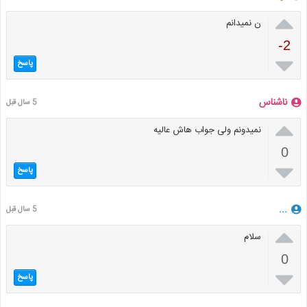

ن نمیدانم
-2

پاسخ
ناشناس
5 سال قبل

نمیدونم ولی جواب هاش عالیه
0

پاسخ
...
5 سال قبل

سلام
0

پاسخ