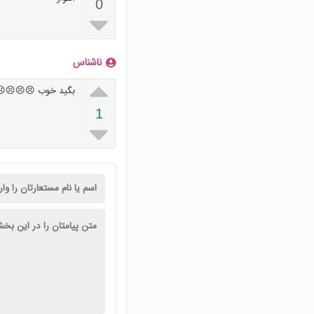
0

ناشناس

بگید خوب 😣😣😣😣
1
