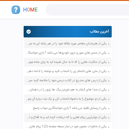
H
O
M
E
آخرین مطالب
یکی از هنرمندان معاصر مورد علاقه خود را در هر رشته ای به جز عکاسی صفحه 69 فرهنگ و هنر نهم
یکی از مسیر های عبور و مرور خودروها می باشد ؟ بازی خواستگاری جواب پاسخ
یکی از حکایت هایی را که تا به حال شنیده اید به زبان ساده بنویسید صفحه 97 نگارش ششم دبستان
یکی از متن های ناتمام زیر را انتخاب کنید و نوشته را ادامه دهید صفحه 73 و 74 کتاب نگارش فارسی پنجم دبستان
یکی از درس های مندرج در کتاب درسی خود را خلاصه کنید سپس متن خلاصه شده را با بهره گیری از روش های دسته بندی نمودار جدول نقشه مفهومی نشان دهید صفحه 118 نگارش یازدهم
یکی از صدا های آبشار به هم خوردن برگ ها زنبور را در ذهنتان مجسم کنید و درباره آن یک بند بنویسید صفحه 11 نگارش پنجم
یکی از دو موضوع را به دلخواه انتخاب کن و یک بند درباره آن بنویس صفحه 35 کتاب نگارش فارسی سوم
یکی از وسایل نقلیه می باشد ؟ بازی خواستگاری جواب پاسخ
یکی از موثرترین پیام هایی را که دریافت کرده اید و به اقناع و تغییری جدی در شما منجر شده است برسی کنید و علت این تاثیر گذاری قابل توجه را بنویسید صفحه 52 تفکر و سواد رسانه ای دهم
یکی از خاطرات حضور خود در نماز جمعه صفحه 123 پیام های آسمان هفتم