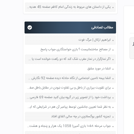
یکی از داستان های مربوط به زندگی امام کاظم صفحه 45 هدیه های آسمان چهارم
مطالب تصادفی
ابراهیم ارکال | مرگ فوت
از مصالح ساختمانیست ؟ بازی خواستگاری جواب پاسخ
اگر نمازگزار در نماز مغرب شک کند که دو رکعت خوانده است یا سه رکعت نمازش چه حکمی دارد؟ صفحه 79 پیام های آسمان نهم
انشا در مورد عشق
انشا بیمه تامین اجتماعی از نگاه حادثه دیده صفحه 92 نگارش هشتم
برای تقویت بیزاری از باطل و بی تفاوت نبودن در مقابل باطل صفتان چه می توان کرد؟ صفحه 118 دین و زندگی دهم
برداشت خود را از تصویر زیر در گروه بیان کنید صفحه 69 فارسی هفتم
به نظر شما تعیین جانشین توسط پیامبر آن هم در شرایطی که ایشان هنوز موفقیتی کسب نکرده بود و حتی خویشانش نیز دعوت او را نپذیرفته بودند چه پیام هایی در برداشت؟ صفحه 65 دین و زندگی یازدهم
تجزیه کشور یوگسلاوی در چه سالی اتفاق افتاد
جواب مرحله ۱۰۵۸ بازی آمیرزا 1058 یک هزار و پنجاه و هشت پاسخ