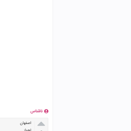
ناشناس

اصفهان
اهواز