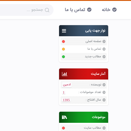
خانه
تماس با ما
نوار جهت یابی
صفحه اصلی
تماس با ما
مطالب جدید
آمار سایت
نویسنده
:
ادمین
تعداد موضواعات
:
1
سال افتتاح
:
1395
موضوعات
مطالب سایت