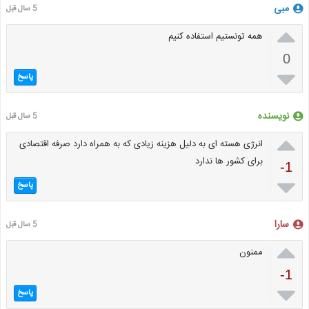
مبی
5 سال قبل

همه تونستیم استفاده کنیم
0

پاسخ
نویسنده
5 سال قبل

انرژی هسته ای به دلیل هزینه زیادی که به همراه دارد صرفه اقتصادی
برای کشور ها ندارد
-1

پاسخ
سارا
5 سال قبل

ممنون
-1

پاسخ