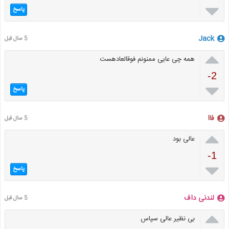

پاسخ
Jack
5 سال قبل

همه چی عایی ممنونم فوقالعادهست
-2

پاسخ
فاا
5 سال قبل

عالی بود
-1

پاسخ
لندنی داف
5 سال قبل

بی نظیر عالی سپاس