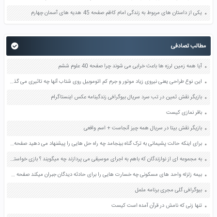
یکی از داستان های مربوط به زندگی امام کاظم صفحه 45 هدیه های آسمان چهارم
مطالب تصادفی
آیا همه زمین لرزه ها باعث خرابی می شوند چرا صفحه 40 علوم ششم
این نوع طراحی یعنی نیروی زیاد موتور و جرم کم اتوموبیل روی شتاب آنها چه تاثیری می گذارد صفحه 54 علوم نهم
بازیگر نقش ثمین در تب سرد سریال بیوگرافی زندگینامه عکس اینستاگرام
باقر نمازی کیست
بازیگر نقش بیتا در سریال همه چیز آنجاست + اسم واقعی
برای اینکه حالت پشیمانی به ترک گناه بینجامد چه راه حل هایی را پیشنهاد می دهید صفحه 89 دین و زندگی دوازدهم
به مجموعه ای از نوازندگان که باهم به اجرای موسیقی می پردازند چه میگویند ؟ بازی خواستگاری جواب پاسخ
بیمه زلزله واحد های مسکونی چه خسارت هایی را برای حادثه دیدگان جبران میکند صفحه 92 آمادگی دفاعی نهم
بیوگرافی گلی مجری برنامه ململ
تنها زنی که نامش در قرآن آمده است کیست