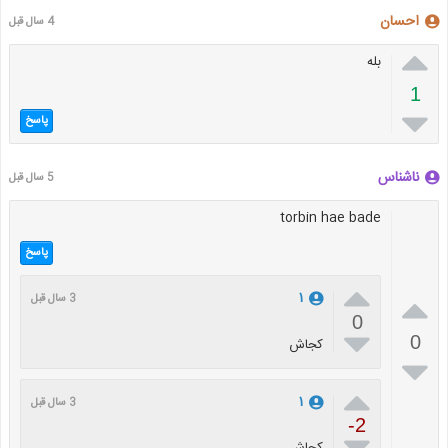
احسان
4 سال قبل

بله
1

پاسخ
ناشناس
5 سال قبل
torbin hae bade
پاسخ


۱
3 سال قبل
0

0
کجاش


۱
3 سال قبل
-2
