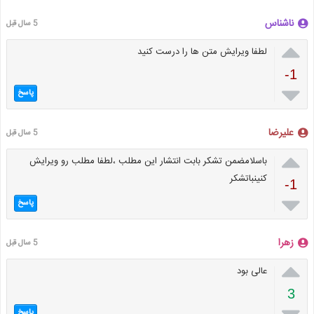
ناشناس
5 سال قبل

لطفا ویرایش متن ها را درست کنید
-1

پاسخ
علیرضا
5 سال قبل

باسلامضمن تشکر بابت انتشار این مطلب ،لطفا مطلب رو ویرایش
کنینباتشکر
-1

پاسخ
زهرا
5 سال قبل

عالی بود
3
پاسخ