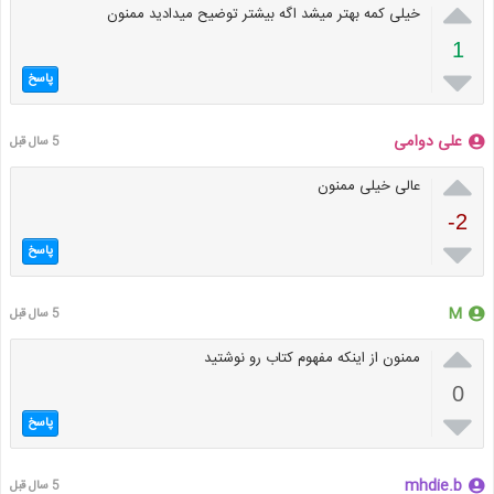

خیلی کمه بهتر میشد اگه بیشتر توضیح میدادید ممنون
1

پاسخ
علی دوامی
5 سال قبل

عالی خیلی ممنون
-2

پاسخ
M
5 سال قبل

ممنون از اینکه مفهوم کتاب رو نوشتید
0

پاسخ
mhdie.b
5 سال قبل