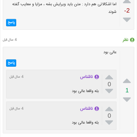

اما اشکالاتی هم دارد : متن باید ویرایش بشه ، مزایا و معایب گفته
-2
شوند

پاسخ
نظر
4 سال قبل
عالی بود
پاسخ


ناشناس
4 سال قبل
0

1
بله واقعا عالی بود


ناشناس
4 سال قبل
0

بله واقعا عالی بود