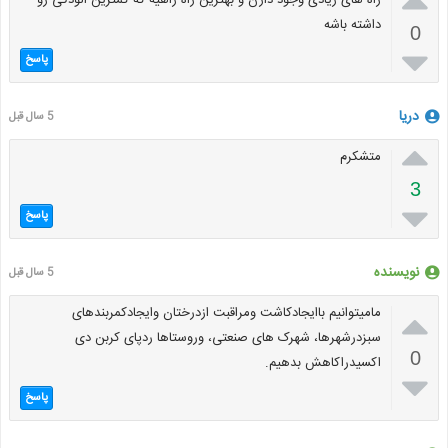
راه های زیادی وجود دارن و بهترین راه راهیه که کمترین الودگی رو
داشته باشه
0

پاسخ
دریا
5 سال قبل

متشکرم
3

پاسخ
نویسنده
5 سال قبل

مامیتوانیم باایجادکاشت ومراقبت ازدرختان وایجادکمربندهای
سبزدرشهرها، شهرک های صنعتی، وروستاها ردپای کربن دی
0
اکسیدراکاهش بدهیم.

پاسخ