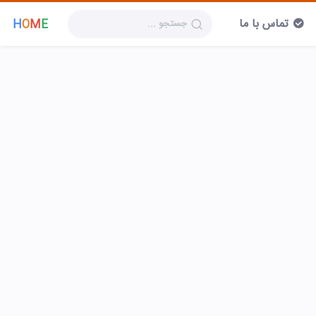
تماس با ما
H
O
M
E