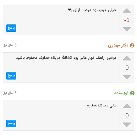

خیلی خوب بود مرصی ازتون❤
-1

پاسخ
دکتر مهدوی
5 سال قبل

مرسی ازلطف تون عالی بود انشاالله درپناه خداوند محفوظ باشید
0

پاسخ
نویسنده
5 سال قبل

عالی میباشد،ستاره
0

پاسخ