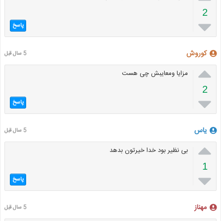
2

پاسخ
کوروش
5 سال قبل

مزایا ومعایبش چی هست
2

پاسخ
یاس
5 سال قبل

بی نظیر بود خدا خیرتون بدهد
1

پاسخ
مهناز
5 سال قبل