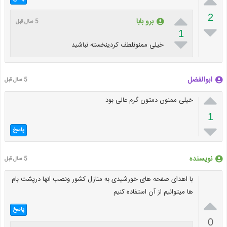


2
برو بابا
5 سال قبل

1

خیلی ممنونلطف کردینخسته نباشید
ابوالفضل
5 سال قبل

خیلی ممنون دمتون گرم عالی بود
1

پاسخ
نویسنده
5 سال قبل
با اهدای صفحه های خورشیدی به منازل کشور ونصب انها درپشت بام
ها میتوانیم از آن استفاده کنیم

پاسخ
0