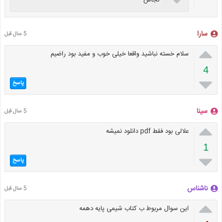
کجاش
سارا
5 سال قبل

سلام خسته نباشید واقعا خیلی خوب و مفید بود راضیم
4

پاسخ
سینا
5 سال قبل

علالی بود فقط pdf دانلود نمیشه
1

پاسخ
ناشناس
5 سال قبل

این سوال مربوط ب کتاب شیمی پایه دهمه