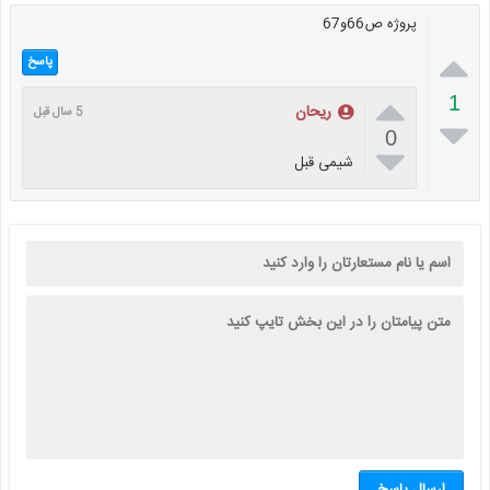
پروژه ص66و67

پاسخ

1
ریحان
5 سال قبل

0

شیمی قبل
ارسال پاسخ