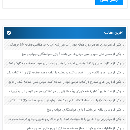
آخرین مطالب
یکی از هنرمندان معاصر مورد علاقه خود را در هر رشته ای به جز عکاسی صفحه 69 فرهنگ و هنر نهم
یکی از مسیر های عبور و مرور خودروها می باشد ؟ بازی خواستگاری جواب پاسخ
یکی از حکایت هایی را که تا به حال شنیده اید به زبان ساده بنویسید صفحه 97 نگارش ششم دبستان
یکی از متن های ناتمام زیر را انتخاب کنید و نوشته را ادامه دهید صفحه 73 و 74 کتاب نگارش فارسی پنجم دبستان
یکی از درس های مندرج در کتاب درسی خود را خلاصه کنید سپس متن خلاصه شده را با بهره گیری از روش های دسته بندی نمودار جدول نقشه مفهومی نشان دهید صفحه 118 نگارش یازدهم
یکی از صدا های آبشار به هم خوردن برگ ها زنبور را در ذهنتان مجسم کنید و درباره آن یک بند بنویسید صفحه 11 نگارش پنجم
یکی از دو موضوع را به دلخواه انتخاب کن و یک بند درباره آن بنویس صفحه 35 کتاب نگارش فارسی سوم
یکی از وسایل نقلیه می باشد ؟ بازی خواستگاری جواب پاسخ
یکی از موثرترین پیام هایی را که دریافت کرده اید و به اقناع و تغییری جدی در شما منجر شده است برسی کنید و علت این تاثیر گذاری قابل توجه را بنویسید صفحه 52 تفکر و سواد رسانه ای دهم
یکی از خاطرات حضور خود در نماز جمعه صفحه 123 پیام های آسمان هفتم