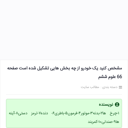
مشخص کنید یک خودرو از چه بخش هایی تشکیل شده است صفحه
66 علوم ششم
دسته بندی :
مطالب سایت
نویسنده
۱-چرخ ها۲-بدنه۳-موتور۴-فرمون۵-باطری۶- دنده۷-ترمز دستی۸-آینه
ها۹-صندلی۱۰-کمربند