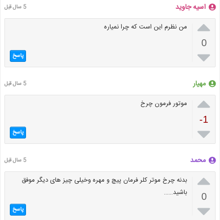
اسیه جاوید
5 سال قبل

من نظرم این است که چرا نمیاره
0

پاسخ
مهیار
5 سال قبل

موتور فرمون چرخ
-1

پاسخ
محمد
5 سال قبل

بدنه چرخ موتر کلر فرمان پیچ و مهره وخیلی چیز های دیگر موفق
باشید……
0

پاسخ