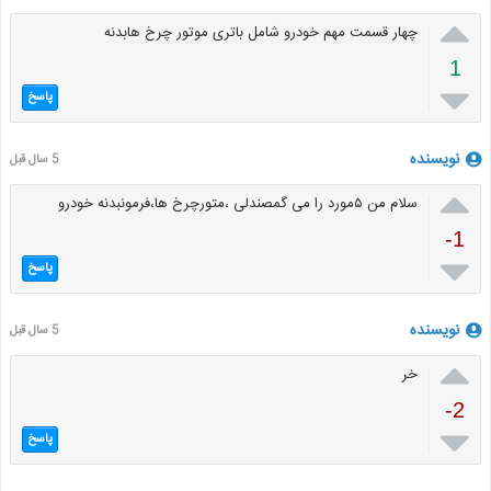

چهار قسمت مهم خودرو شامل باتری موتور چرخ هابدنه
1

پاسخ
نویسنده
5 سال قبل

سلام من ۵مورد را می گمصندلی ،متورچرخ ها،فرمونبدنه خودرو
-1

پاسخ
نویسنده
5 سال قبل

خر
-2

پاسخ