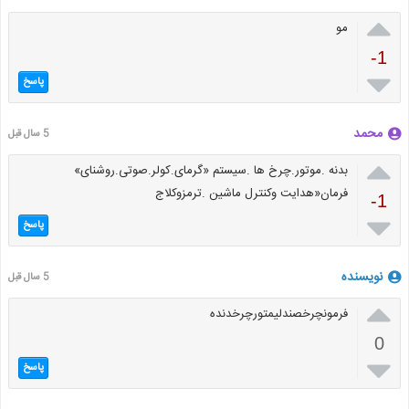

مو
-1

پاسخ
محمد
5 سال قبل

بدنه .موتور.چرخ ها .سیستم «گرمای.کولر.صوتی.روشنای»
فرمان«هدایت وکنترل ماشین .ترمزوکلاج
-1

پاسخ
نویسنده
5 سال قبل

فرمونچرخصندلیمتورچرخدنده
0

پاسخ