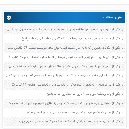
آخرین مطالب
یکی از هنرمندان معاصر مورد علاقه خود را در هر رشته ای به جز عکاسی صفحه 69 فرهنگ و هنر نهم
یکی از مسیر های عبور و مرور خودروها می باشد ؟ بازی خواستگاری جواب پاسخ
یکی از حکایت هایی را که تا به حال شنیده اید به زبان ساده بنویسید صفحه 97 نگارش ششم دبستان
یکی از متن های ناتمام زیر را انتخاب کنید و نوشته را ادامه دهید صفحه 73 و 74 کتاب نگارش فارسی پنجم دبستان
یکی از درس های مندرج در کتاب درسی خود را خلاصه کنید سپس متن خلاصه شده را با بهره گیری از روش های دسته بندی نمودار جدول نقشه مفهومی نشان دهید صفحه 118 نگارش یازدهم
یکی از صدا های آبشار به هم خوردن برگ ها زنبور را در ذهنتان مجسم کنید و درباره آن یک بند بنویسید صفحه 11 نگارش پنجم
یکی از دو موضوع را به دلخواه انتخاب کن و یک بند درباره آن بنویس صفحه 35 کتاب نگارش فارسی سوم
یکی از وسایل نقلیه می باشد ؟ بازی خواستگاری جواب پاسخ
یکی از موثرترین پیام هایی را که دریافت کرده اید و به اقناع و تغییری جدی در شما منجر شده است برسی کنید و علت این تاثیر گذاری قابل توجه را بنویسید صفحه 52 تفکر و سواد رسانه ای دهم
یکی از خاطرات حضور خود در نماز جمعه صفحه 123 پیام های آسمان هفتم
یکی از داستان های مربوط به زندگی امام کاظم صفحه 45 هدیه های آسمان چهارم