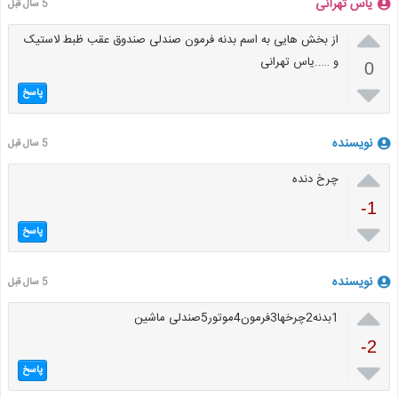
یاس تهرانی
5 سال قبل

از بخش هایی به اسم بدنه فرمون صندلی صندوق عقب ظبط لاستیک
و …..یاس تهرانی
0

پاسخ
نویسنده
5 سال قبل

چرخ دنده
-1

پاسخ
نویسنده
5 سال قبل

1بدنه2چرخها3فرمون4موتور5صندلی ماشین
-2

پاسخ