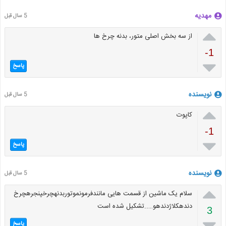
مهدیه
5 سال قبل

از سه بخش اصلی متور، بدنه چرخ ها
-1

پاسخ
نویسنده
5 سال قبل

کاپوت
-1

پاسخ
نویسنده
5 سال قبل

سلام یک ماشين از قسمت هایی مانندفرمونموتوربدنهچرخپنجرهچرخ
دندهکلاژدندهو…..تشکیل شده است
3

پاسخ