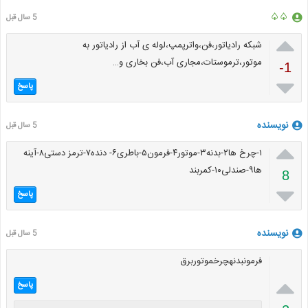
♤♤
5 سال قبل

شبکه رادیاتور،فن،واترپمپ،لوله ی آب از رادیاتور به
موتور،ترموستات،مجاری آب،فن بخاری و…
-1

پاسخ
نویسنده
5 سال قبل

۱-چرخ ها۲-بدنه۳-موتور۴-فرمون۵-باطری۶- دنده۷-ترمز دستی۸-آینه
ها۹-صندلی۱۰-کمربند
8

پاسخ
نویسنده
5 سال قبل
فرمونبدنهچرخموتوربرق

پاسخ