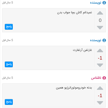
نویسنده
5 سال قبل

نمیدانم کاش بچا جواب بدن
0

پاسخ
نویسنده
5 سال قبل

غارتفن آرتفارت
-1

پاسخ
ناشناس
5 سال قبل

بدنه خودروموتورانرژیو همین
-1

پاسخ