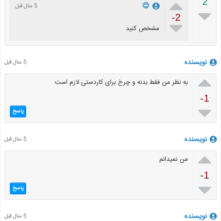

2
😊
5 سال قبل

-2

مشخص کنید
نویسنده
5 سال قبل

به نظر من فقط بدنه و چرخ برای کاردستی لازم است
-1

پاسخ
نویسنده
5 سال قبل

من نمیدانم
-1

پاسخ
نویسنده
5 سال قبل