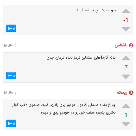

خوب بود من خوشم اومد
-1

پاسخ
ناشناس
5 سال قبل

بدنه گاردآهنی صندلی ترمز دنده فرمان چرخ
7

پاسخ
ریحانه
5 سال قبل

چرخ دنده صندلی فرمون موتور برق باتری ضبط صندوق عقب کولر
بخاری پنجره سقف خودرو در خودرو پیچ و مهره
1

پاسخ