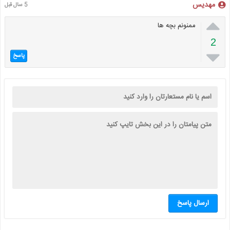
مهدیس
5 سال قبل

ممنونم بچه ها
2

پاسخ
ارسال پاسخ