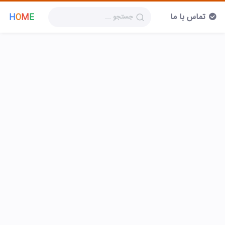
تماس با ما
H
O
M
E