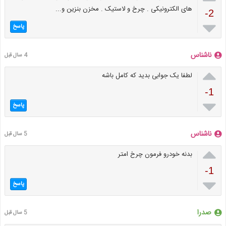
های الکترونیکی . چرخ و لاستیک . مخزن بنزین و...
-2

پاسخ
ناشناس
4 سال قبل

لطفا یک جوابی بدید که کامل باشه
-1

پاسخ
ناشناس
5 سال قبل

بدنه خودرو فرمون چرخ امتر
-1

پاسخ
صدرا
5 سال قبل