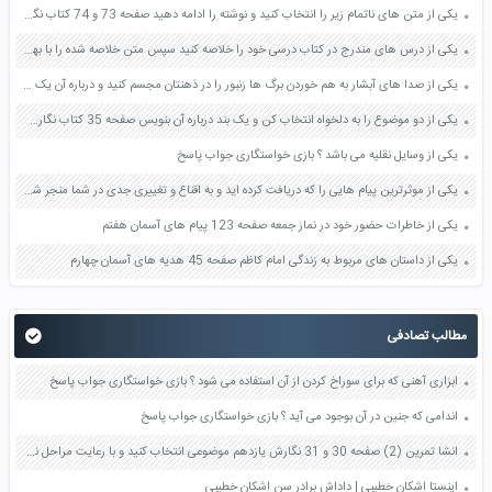
یکی از متن های ناتمام زیر را انتخاب کنید و نوشته را ادامه دهید صفحه 73 و 74 کتاب نگارش فارسی پنجم دبستان
یکی از درس های مندرج در کتاب درسی خود را خلاصه کنید سپس متن خلاصه شده را با بهره گیری از روش های دسته بندی نمودار جدول نقشه مفهومی نشان دهید صفحه 118 نگارش یازدهم
یکی از صدا های آبشار به هم خوردن برگ ها زنبور را در ذهنتان مجسم کنید و درباره آن یک بند بنویسید صفحه 11 نگارش پنجم
یکی از دو موضوع را به دلخواه انتخاب کن و یک بند درباره آن بنویس صفحه 35 کتاب نگارش فارسی سوم
یکی از وسایل نقلیه می باشد ؟ بازی خواستگاری جواب پاسخ
یکی از موثرترین پیام هایی را که دریافت کرده اید و به اقناع و تغییری جدی در شما منجر شده است برسی کنید و علت این تاثیر گذاری قابل توجه را بنویسید صفحه 52 تفکر و سواد رسانه ای دهم
یکی از خاطرات حضور خود در نماز جمعه صفحه 123 پیام های آسمان هفتم
یکی از داستان های مربوط به زندگی امام کاظم صفحه 45 هدیه های آسمان چهارم
مطالب تصادفی
ابزاری آهنی که برای سوراخ کردن از آن استفاده می شود ؟ بازی خواستگاری جواب پاسخ
اندامی که جنین در آن بوجود می آید ؟ بازی خواستگاری جواب پاسخ
انشا تمرین (2) صفحه 30 و 31 نگارش یازدهم موضوعی انتخاب کنید و با رعایت مراحل نوشتن متنی بنویسید
اینستا اشکان خطیبی | داداش برادر سن اشکان خطیبی