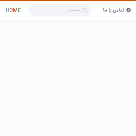
تماس با ما
H
O
M
E