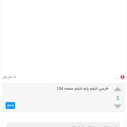
...
4 سال قبل

فارسی ششم پایه ششم صفحه 104
1

پاسخ