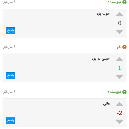
نویسنده
5 سال قبل

خوب بود
0

پاسخ
خر
5 سال قبل

خیلی بد بود
1

پاسخ
نویسنده
5 سال قبل

عالی
-2

پاسخ