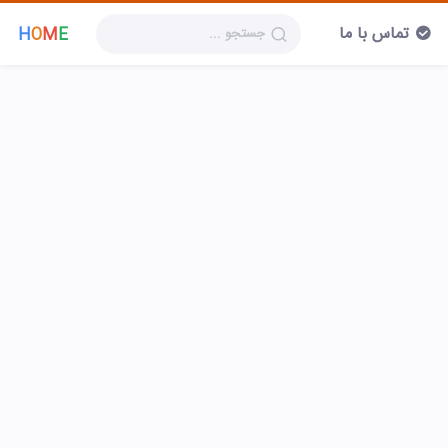
تماس با ما
H
O
M
E