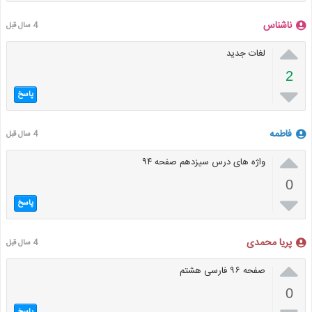
ناشناس
4 سال قبل

لغات جدید
2

پاسخ
فاطمه
4 سال قبل

واژه های درس سیزدهم صفحه ۹۴
0

پاسخ
پریا محمدی
4 سال قبل

صفحه ۹۶ فارسی هشتم
0