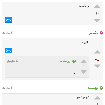

برخاست
0

پاسخ
ناشناس
5 سال قبل
عالیههه

پاسخ

-1
نویسنده
5 سال قبل

1

ن
نویسنده
5 سال قبل

تتووواااووو