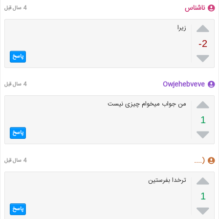
ناشناس
4 سال قبل

زیرا
-2

پاسخ
Owjehebveve
4 سال قبل

من جواب میخوام چیزی نیست
1

پاسخ
(....
4 سال قبل

ترخدا بفرستین
1

پاسخ