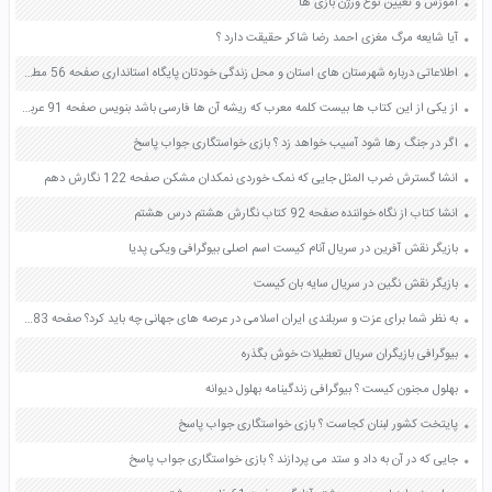
آموزش و تعیین نوع ورژن بازی ها
آیا شایعه مرگ مغزی احمد رضا شاکر حقیقت دارد ؟
اطلاعاتی درباره شهرستان های استان و محل زندگی خودتان پایگاه استانداری صفحه 56 مطالعات اجتماعی هفتم
از یکی از این کتاب ها بیست کلمه معرب که ریشه آن ها فارسی باشد بنویس صفحه 91 عربی یازدهم
اگر در جنگ رها شود آسیب خواهد زد ؟ بازی خواستگاری جواب پاسخ
انشا گسترش ضرب المثل جایی که نمک خوردی نمکدان مشکن صفحه 122 نگارش دهم
انشا کتاب از نگاه خواننده صفحه 92 کتاب نگارش هشتم درس هشتم
بازیگر نقش آفرین در سریال آنام کیست اسم اصلی بیوگرافی ویکی پدیا
بازیگر نقش نگین در سریال سایه بان کیست
به نظر شما برای عزت و سربلندی ایران اسلامی در عرصه های جهانی چه باید کرد؟ صفحه 83 فارسی هشتم
بیوگرافی بازیگران سریال تعطیلات خوش بگذره
بهلول مجنون کیست ؟ بیوگرافی زندگینامه بهلول دیوانه
پایتخت کشور لبنان کجاست ؟ بازی خواستگاری جواب پاسخ
جایی که در آن به داد و ستد می پردازند ؟ بازی خواستگاری جواب پاسخ