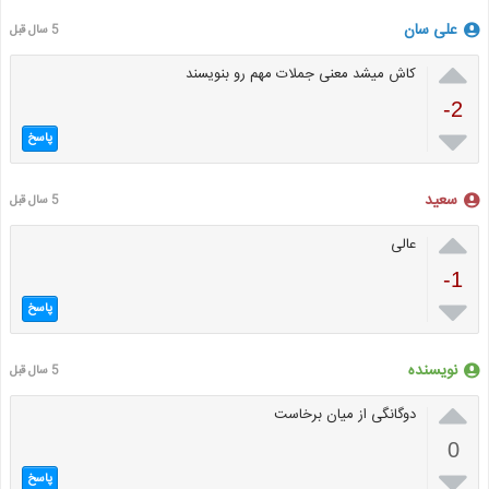
علی سان
5 سال قبل

کاش میشد معنی جملات مهم رو بنویسند
-2

پاسخ
سعید
5 سال قبل

عالی
-1

پاسخ
نویسنده
5 سال قبل

دوگانگی از میان برخاست
0

پاسخ