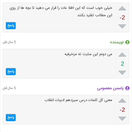

خیلی خوب است که این اطلا عات را قرار می دهید تا بچه ها از روی
این مطالب تقلید بکنند
-2

پاسخ
نویسنده
5 سال قبل

می دونم این سایت ته مزخرفیه
2

پاسخ
یاسمن معصومی
5 سال قبل

معنی کل کلمات درس سیزدهم ادبیات انقلاب
-2

پاسخ