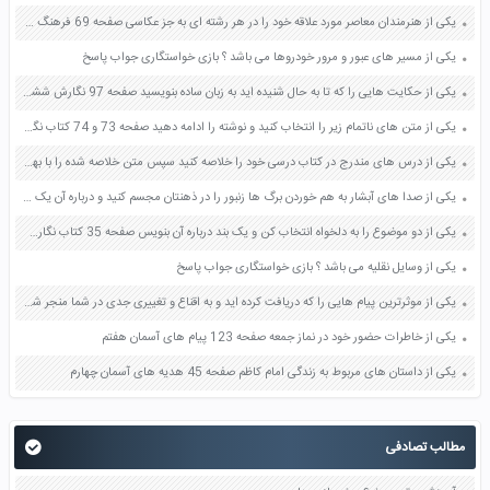
یکی از هنرمندان معاصر مورد علاقه خود را در هر رشته ای به جز عکاسی صفحه 69 فرهنگ و هنر نهم
یکی از مسیر های عبور و مرور خودروها می باشد ؟ بازی خواستگاری جواب پاسخ
یکی از حکایت هایی را که تا به حال شنیده اید به زبان ساده بنویسید صفحه 97 نگارش ششم دبستان
یکی از متن های ناتمام زیر را انتخاب کنید و نوشته را ادامه دهید صفحه 73 و 74 کتاب نگارش فارسی پنجم دبستان
یکی از درس های مندرج در کتاب درسی خود را خلاصه کنید سپس متن خلاصه شده را با بهره گیری از روش های دسته بندی نمودار جدول نقشه مفهومی نشان دهید صفحه 118 نگارش یازدهم
یکی از صدا های آبشار به هم خوردن برگ ها زنبور را در ذهنتان مجسم کنید و درباره آن یک بند بنویسید صفحه 11 نگارش پنجم
یکی از دو موضوع را به دلخواه انتخاب کن و یک بند درباره آن بنویس صفحه 35 کتاب نگارش فارسی سوم
یکی از وسایل نقلیه می باشد ؟ بازی خواستگاری جواب پاسخ
یکی از موثرترین پیام هایی را که دریافت کرده اید و به اقناع و تغییری جدی در شما منجر شده است برسی کنید و علت این تاثیر گذاری قابل توجه را بنویسید صفحه 52 تفکر و سواد رسانه ای دهم
یکی از خاطرات حضور خود در نماز جمعه صفحه 123 پیام های آسمان هفتم
یکی از داستان های مربوط به زندگی امام کاظم صفحه 45 هدیه های آسمان چهارم
مطالب تصادفی