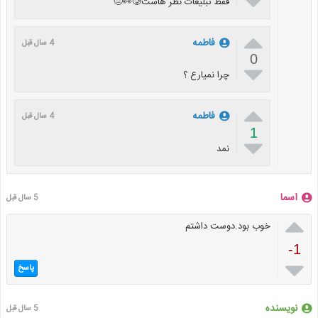

فقط تبلیغات نظر هاست🥲👀😐

فاطمه
4 سال قبل
0

چرا نمیارع ؟

فاطمه
4 سال قبل
1

نمد
اسما
5 سال قبل

خوب بود.دوست داشتم
-1

پاسخ
نویسنده
5 سال قبل