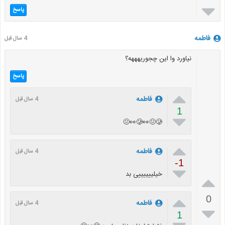

پاسخ
فاطمه
4 سال قبل
نیاورد وا این چجوریهههه؟
پاسخ

فاطمه
4 سال قبل
1

🥲👀😐🥲👀😐

فاطمه
4 سال قبل
-1

خیلییییییی بد


0
فاطمه
4 سال قبل

1