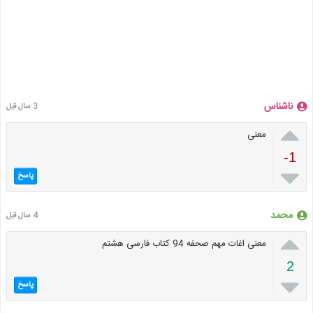
ناشناس
3 سال قبل

معنی
-1

پاسخ
محمد
4 سال قبل

معنی اغات مهم صحفه 94 کتاب فارسی هشتم
2

پاسخ