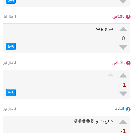

پاسخ
ناشناس
4 سال قبل

سراج پوشه
0

پاسخ
ناشناس
4 سال قبل

عالی
-1

پاسخ
فاطمه
4 سال قبل

خیلی بد بود😢😐😐😐😑
-1