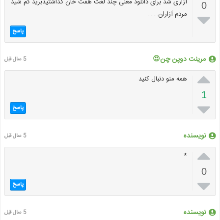
آزاری شد برای دانلود معنی چند لغت هفت خان گذاشتیدبرید گم شید
0
مردم آزاران…….

پاسخ
مرینت دوپن چن😍
5 سال قبل

همه منو دنبال کنید
1

پاسخ
نویسنده
5 سال قبل

*
0

پاسخ
نویسنده
5 سال قبل