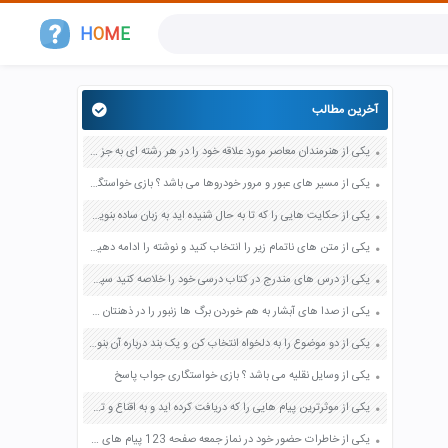
H
O
M
E
آخرین مطالب
یکی از هنرمندان معاصر مورد علاقه خود را در هر رشته ای به جز عکاسی صفحه 69 فرهنگ و هنر نهم
یکی از مسیر های عبور و مرور خودروها می باشد ؟ بازی خواستگاری جواب پاسخ
یکی از حکایت هایی را که تا به حال شنیده اید به زبان ساده بنویسید صفحه 97 نگارش ششم دبستان
یکی از متن های ناتمام زیر را انتخاب کنید و نوشته را ادامه دهید صفحه 73 و 74 کتاب نگارش فارسی پنجم دبستان
یکی از درس های مندرج در کتاب درسی خود را خلاصه کنید سپس متن خلاصه شده را با بهره گیری از روش های دسته بندی نمودار جدول نقشه مفهومی نشان دهید صفحه 118 نگارش یازدهم
یکی از صدا های آبشار به هم خوردن برگ ها زنبور را در ذهنتان مجسم کنید و درباره آن یک بند بنویسید صفحه 11 نگارش پنجم
یکی از دو موضوع را به دلخواه انتخاب کن و یک بند درباره آن بنویس صفحه 35 کتاب نگارش فارسی سوم
یکی از وسایل نقلیه می باشد ؟ بازی خواستگاری جواب پاسخ
یکی از موثرترین پیام هایی را که دریافت کرده اید و به اقناع و تغییری جدی در شما منجر شده است برسی کنید و علت این تاثیر گذاری قابل توجه را بنویسید صفحه 52 تفکر و سواد رسانه ای دهم
یکی از خاطرات حضور خود در نماز جمعه صفحه 123 پیام های آسمان هفتم