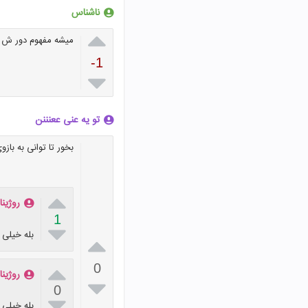
ناشناس

میشه مفهوم دور ش ر
-1

تو یه عنی ععنننن
بخور تا توانی به باز

روژینا
1

بله خیلی


0
روژینا

0

بله خیلی