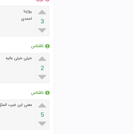

روژینا
احمدی
3

ناشناس

خیلی خیلی عالیه
2

ناشناس

معنی این ضرب المثل
5
