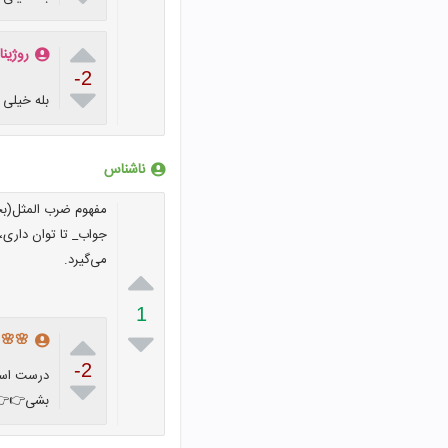

روژینا
-2

بله خیلی
ناشناس
مفهوم ضرب المثل(بخ
جواب_ تا توان داری، 
می‌گیرد.

1


🌸🌸
-2
درست است 

بشی👉👉