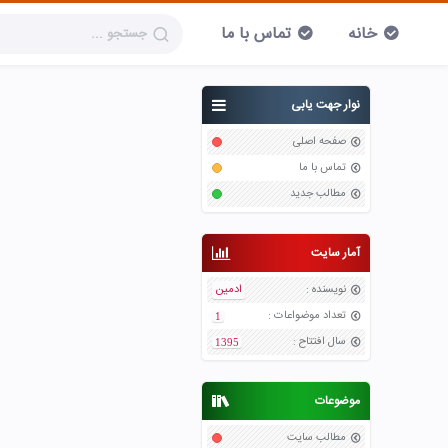
خانه
تماس با ما
نوار جهت یابی
صفحه اصلی
تماس با ما
مطالب جدید
آمار سایت
نویسنده
:
ادمین
تعداد موضواعات
:
1
سال افتتاح
:
1395
موضوعات
مطالب سایت