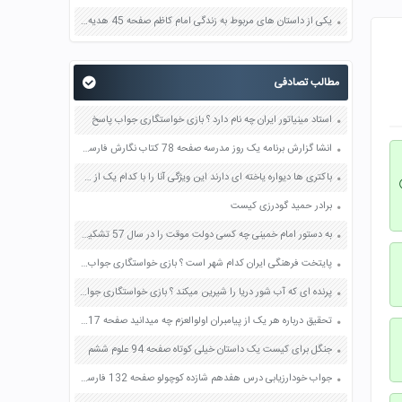
یکی از داستان های مربوط به زندگی امام کاظم صفحه 45 هدیه های آسمان چهارم
مطالب تصادفی
استاد مینیاتور ایران چه نام دارد ؟ بازی خواستگاری جواب پاسخ
انشا گزارش برنامه یک روز مدرسه صفحه 78 کتاب نگارش فارسی پنجم دبستان
باکتری ها دیواره یاخته ای دارند این ویژگی آنا را با کدام یک از سلسله های جانداری شبیه می کند صفحه 118 علوم نهم
برادر حمید گودرزی کیست
به دستور امام خمینی چه کسی دولت موقت را در سال 57 تشکیل داد
پایتخت فرهنگی ایران کدام شهر است ؟ بازی خواستگاری جواب پاسخ
پرنده ای که آب شور دریا را شیرین میکند ؟ بازی خواستگاری جواب پاسخ
تحقیق درباره هر یک از پیامبران اولوالعزم چه میدانید صفحه 17 هدیه های آسمان ششم
جنگل برای کیست یک داستان خیلی کوتاه صفحه 94 علوم ششم
جواب خودارزیابی درس هفدهم شازده کوچولو صفحه 132 فارسی نهم