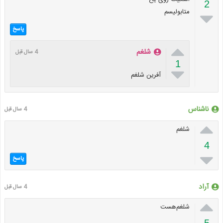
2
متابولیسم

پاسخ

شلغم
4 سال قبل
1

آفرین شلغم
ناشناس
4 سال قبل

شلغم
4

پاسخ
آراد‌
4 سال قبل

شلغم‌هست
5