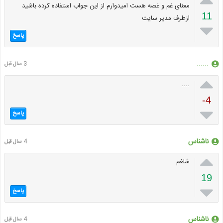
معنای غم و غصه هست امیدوارم از این جواب استفاده کرده باشید
11
ازطرف مدیر سایت

پاسخ
......
3 سال قبل

....
-4

پاسخ
ناشناس
4 سال قبل

شلغم
19

پاسخ
ناشناس
4 سال قبل