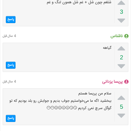

شلغم چون شل + غم شل همون لنگ و غم
3

پاسخ
ناشناس
4 سال قبل

گیاهه
2

پاسخ
پریسا یزدانی
4 سال قبل

سلام من پریسا هستم
ببخشید اگه ما می‌خواستیم جواب بدیم و جوابش رو بلد بودیم که تو
5
گوگل سرچ نمی کردیم 🙄🙄😑😑😐😐😶😶

پاسخ