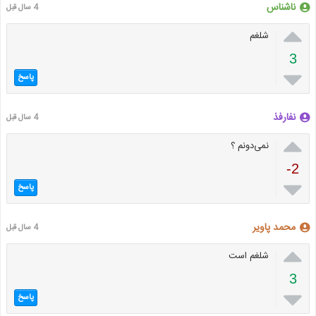
ناشناس
4 سال قبل

شلغم
3

پاسخ
نفارفذ
4 سال قبل

نمی‌دونم ؟
-2

پاسخ
محمد پاویر
4 سال قبل

شلغم است
3

پاسخ