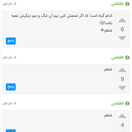
ناشناس
4 سال قبل

کدام گیاه است که اگر نصفش کنی نیم آن لنگ و نیم دیگرش غصه
باشد؟🤔
6
شلغم🌹

پاسخ
ناشناس
4 سال قبل

شلغم
9

پاسخ
ناشناس
4 سال قبل

شلغم
4