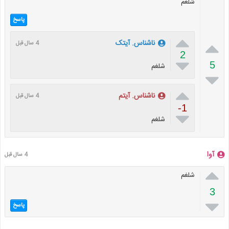
شلغم
پاسخ


ناشناس. آیتک
4 سال قبل
2

5
شلغم


ناشناس. آیتم
4 سال قبل
-1

شلغم
آوا
4 سال قبل

شلغم
3

پاسخ