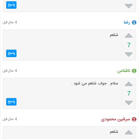

پاسخ
رضا
4 سال قبل

شلغم
7

پاسخ
ناشناس
4 سال قبل

سلام . جواب شلغم می شود .
7

پاسخ
سرشین محمودی
4 سال قبل

شلغم