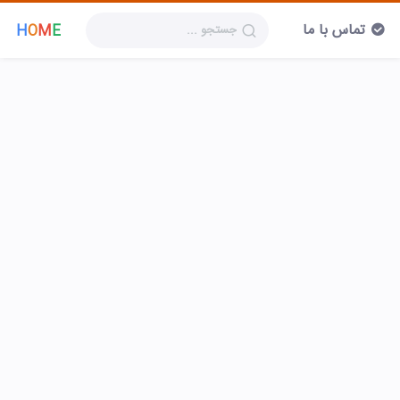
تماس با ما
H
O
M
E