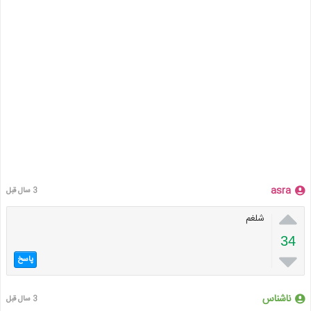
asra
3 سال قبل

شلغم
34

پاسخ
ناشناس
3 سال قبل