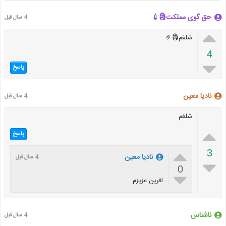
حق گوی مملکت🗿💉
4 سال قبل

شلغم🗿🤌
4

پاسخ
نادیا معین
4 سال قبل
شلغم

پاسخ

3
نادیا معین
4 سال قبل

0

افرین عزیزم
ناشناس
4 سال قبل