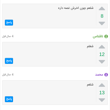

شلعم چون اخرش غصه داره
8

پاسخ
ناشناس
4 سال قبل

شغلم
12

پاسخ
محمد
4 سال قبل

شلغم
13

پاسخ