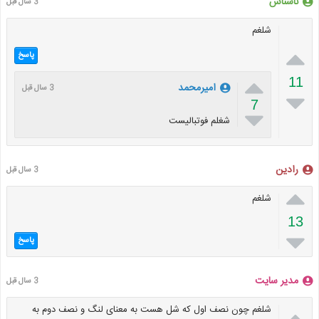
ناشناس
3 سال قبل
شلغم

پاسخ

11
امیرمحمد
3 سال قبل

7

شغلم فوتبالیست
رادین
3 سال قبل

شلغم
13

پاسخ
مدیر سایت
3 سال قبل

شلغم چون نصف اول که شل هست به معنای لنگ و نصف دوم به