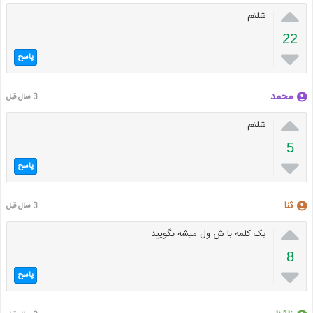

شلغم
22

پاسخ
محمد
3 سال قبل

شلغم
5

پاسخ
ثنا
3 سال قبل

یک کلمه با ش ول میشه بگویید
8

پاسخ