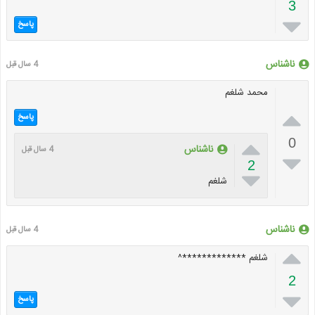
3

پاسخ
ناشناس
4 سال قبل
محمد شلغم

پاسخ

0
ناشناس
4 سال قبل

2

شلغم
ناشناس
4 سال قبل

شلغم *************^
2

پاسخ