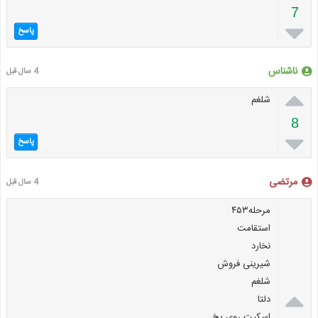
7

پاسخ
ناشناس
4 سال قبل

شلغم
8

پاسخ
مرتضی
4 سال قبل
مرحله۴۵۳
استقامت
نخارد
شیرینی فروش
شلغم

دلتا
اسکیت روی یخ