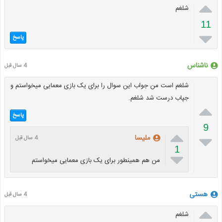

شلغم
11

پاسخ
ناشناس
4 سال قبل
شلغم است من جواب این سوال را برای یک بازی معمایی میخواستم و
جپاب درست شد شلغم.

پاسخ
9


ملیسا
4 سال قبل
1

من هم همینطور برای یک بازی معمایی میخواستم
هستی
4 سال قبل

شلغم