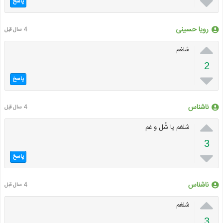

پاسخ
رویا حسينی
4 سال قبل

شلغم
2

پاسخ
ناشناس
4 سال قبل

شلغم یا شُل و غم
3

پاسخ
ناشناس
4 سال قبل

شلغم
3