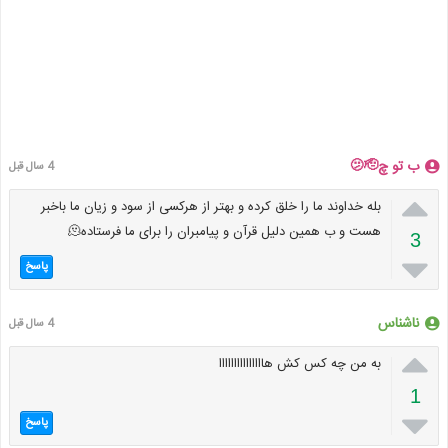
ب تو چ🫤🫡
4 سال قبل

بله خداوند ما را خلق کرده و بهتر از هرکسی از سود و زیان ما باخبر
هست و ب همین دلیل قرآن و پیامبران را برای ما فرستاده🫠
3

پاسخ
ناشناس
4 سال قبل

به من چه كس كش هااااااااااااااا
1

پاسخ