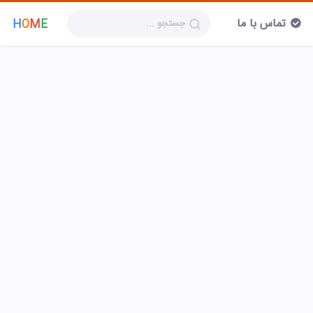
تماس با ما
H
O
M
E