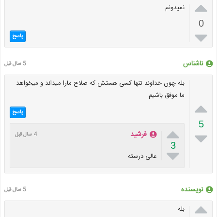

نمیدونم
0

پاسخ
ناشناس
5 سال قبل
بله چون خداوند تنها کسی هستش که صلاح مارا میداند و میخواهد
ما موفق باشیم

پاسخ
5


فرشید
4 سال قبل
3

عالی درسته
نویسنده
5 سال قبل

بله