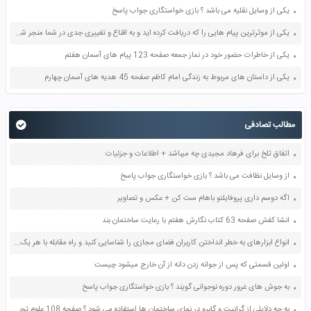
یکی از وسایل نقلیه می باشد ؟ بازی خواستگاری جواب پاسخ
یکی از موثرترین پیام هایی را که دریافت کرده اید و به اقناع و تغییری جدی در شما منجر شده است برسی کنید و علت این تاثیر گذاری قابل توجه را بنویسید صفحه 52 تفکر و سواد رسانه ای دهم
یکی از خاطرات حضور خود در نماز جمعه صفحه 123 پیام های آسمان هفتم
یکی از داستان های مربوط به زندگی امام کاظم صفحه 45 هدیه های آسمان چهارم
مطالب تصادفی
اتفاق تلخ برای فرهاد مجیدی چه میباشد + اطلاعات و جزئیات
از وسایل نظافت می باشد ؟ بازی خواستگاری جواب پاسخ
اگه دوسم داری پروفایلتو باهام ست کن + عکس و تصاویر
انشا کفش صفحه 63 کتاب نگارش هفتم با رعایت ساختمان بند
انواع ابزارهای به خطر انداختن کاربران فضای مجازی را شناسایی کنید و راه مقابله با هر یک صفحه 42 کاربرد فناوری های نوین یازدهم
اولین قسمتی که پس از جوانه زدن دانه از آن خارج میشود چیست
به جوش های غرور دوره نوجوانی گویند ؟ بازی خواستگاری جواب پاسخ
به چه دلایلی از گرانیت و گابرو در نمای ساختمان ها استفاده می شود ؟ صفحه 108 علوم تجربی هشتم فکر کنید