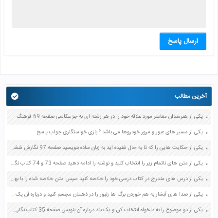
ارسال پاسخ
آخرین مطالب
یکی از هنرمندان معاصر مورد علاقه خود را در هر رشته ای به جز عکاسی صفحه 69 فرهنگ و هنر نهم
یکی از مسیر های عبور و مرور خودروها می باشد ؟ بازی خواستگاری جواب پاسخ
یکی از حکایت هایی را که تا به حال شنیده اید به زبان ساده بنویسید صفحه 97 نگارش ششم دبستان
یکی از متن های ناتمام زیر را انتخاب کنید و نوشته را ادامه دهید صفحه 73 و 74 کتاب نگارش فارسی پنجم دبستان
یکی از درس های مندرج در کتاب درسی خود را خلاصه کنید سپس متن خلاصه شده را با بهره گیری از روش های دسته بندی نمودار جدول نقشه مفهومی نشان دهید صفحه 118 نگارش یازدهم
یکی از صدا های آبشار به هم خوردن برگ ها زنبور را در ذهنتان مجسم کنید و درباره آن یک بند بنویسید صفحه 11 نگارش پنجم
یکی از دو موضوع را به دلخواه انتخاب کن و یک بند درباره آن بنویس صفحه 35 کتاب نگارش فارسی سوم