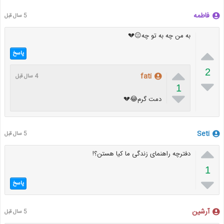
فاطمه
5 سال قبل
به من چه به تو چه😐💔

پاسخ

2
fati
4 سال قبل

1

دمت گرم😂💔
Seti
5 سال قبل

دفترچه راهنمای زندگی ما کیا هستن؟!
1

پاسخ
آرشین
5 سال قبل