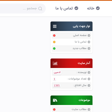
خانه
تماس با ما
نوار جهت یابی
صفحه اصلی
تماس با ما
مطالب جدید
آمار سایت
نویسنده
:
ادمین
تعداد موضواعات
:
1
سال افتتاح
:
1395
موضوعات
مطالب سایت