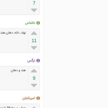
7

ناشناس

نهاد، دانه، دهان،هند
11

نرگس

هند و دهان
9

امیرشایان
