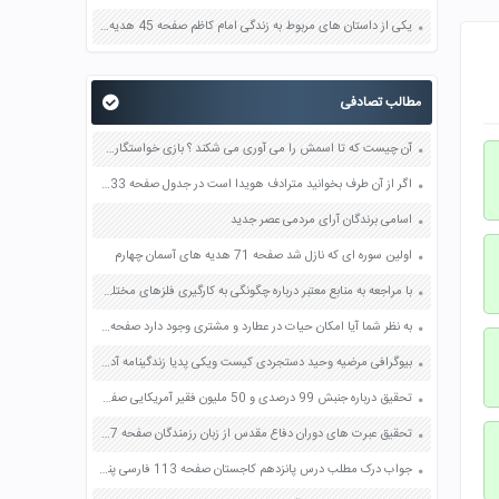
یکی از داستان های مربوط به زندگی امام کاظم صفحه 45 هدیه های آسمان چهارم
مطالب تصادفی
آن چیست که تا اسمش را می آوری می شکند ؟ بازی خواستگاری جواب پاسخ
اگر از آن طرف بخوانید مترادف هویدا است در جدول صفحه 133 و 134 فارسی نهم
اسامی برندگان آرای مردمی عصر جدید
اولین سوره ای که نازل شد صفحه 71 هدیه های آسمان چهارم
با مراجعه به منابع معتبر درباره چگونگی به کارگیری فلزهای مختلف از زمان کشف تا کنون اطلاعاتی جمع آوری کنید و به کلاس گزارش دهید صفحه 2 علوم نهم
به نظر شما آیا امکان حیات در عطارد و مشتری وجود دارد صفحه 109 علوم نهم
بیوگرافی مرضیه وحید دستجردی کیست ویکی پدیا زندگینامه آدرس اینستاگرام
تحقیق درباره جنبش 99 درصدی و 50 ملیون فقیر آمریکایی صفحه 166 مطالعات اجتماعی هشتم
تحقیق عبرت های دوران دفاع مقدس از زبان رزمندگان صفحه 37 آمادگی دفاعی دهم
جواب درک مطلب درس پانزدهم کاجستان صفحه 113 فارسی پنجم