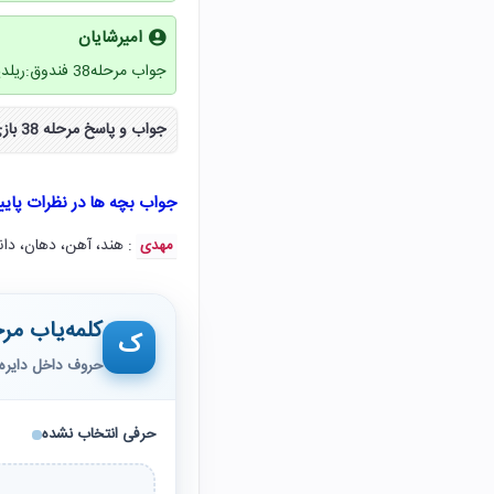
امیرشایان
جواب مرحله38 فندوق:ریلدیردریلدلیر
جواب و پاسخ مرحله 38 بازی فندق سی و هشت ۳۸ به صورت مراحل کامل از سایت نکس لود دریافت کنید.
جواب بچه ها در نظرات پای
: هند، آهن، دهان، دان
مهدی
کلمه‌یاب مرح
ک
حروف داخل دایره 
حرفی انتخاب نشده