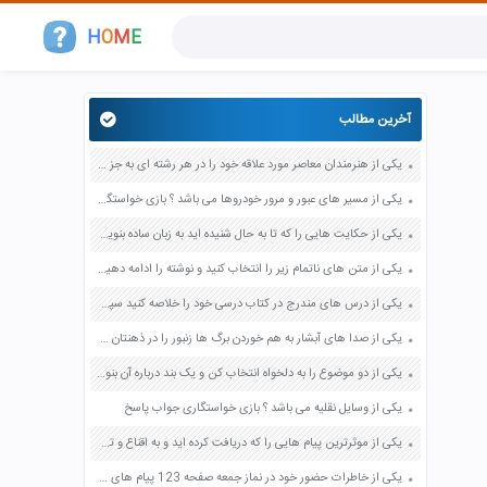
H
O
M
E
آخرین مطالب
یکی از هنرمندان معاصر مورد علاقه خود را در هر رشته ای به جز عکاسی صفحه 69 فرهنگ و هنر نهم
یکی از مسیر های عبور و مرور خودروها می باشد ؟ بازی خواستگاری جواب پاسخ
یکی از حکایت هایی را که تا به حال شنیده اید به زبان ساده بنویسید صفحه 97 نگارش ششم دبستان
یکی از متن های ناتمام زیر را انتخاب کنید و نوشته را ادامه دهید صفحه 73 و 74 کتاب نگارش فارسی پنجم دبستان
یکی از درس های مندرج در کتاب درسی خود را خلاصه کنید سپس متن خلاصه شده را با بهره گیری از روش های دسته بندی نمودار جدول نقشه مفهومی نشان دهید صفحه 118 نگارش یازدهم
یکی از صدا های آبشار به هم خوردن برگ ها زنبور را در ذهنتان مجسم کنید و درباره آن یک بند بنویسید صفحه 11 نگارش پنجم
یکی از دو موضوع را به دلخواه انتخاب کن و یک بند درباره آن بنویس صفحه 35 کتاب نگارش فارسی سوم
یکی از وسایل نقلیه می باشد ؟ بازی خواستگاری جواب پاسخ
یکی از موثرترین پیام هایی را که دریافت کرده اید و به اقناع و تغییری جدی در شما منجر شده است برسی کنید و علت این تاثیر گذاری قابل توجه را بنویسید صفحه 52 تفکر و سواد رسانه ای دهم
یکی از خاطرات حضور خود در نماز جمعه صفحه 123 پیام های آسمان هفتم