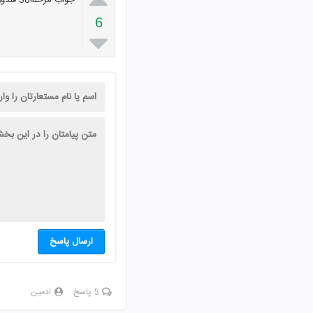
جواب مرحله38 فندوق:ریلدیردریلدلیر
6

ارسال پاسخ
5 پاسخ
ادمین