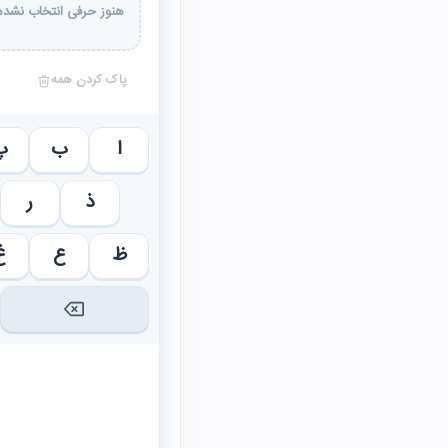
هنوز حرفی انتخاب نشده 
پاک کردن همه
ا
ب
پ
ذ
ر
ظ
ع
غ