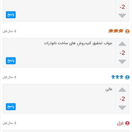
-2

پاسخ
🎓🎓🎓
4 سال قبل

جواب تحقیق کنیدروش های ساخت نانو‌ذرات
-2

پاسخ
🐥🐥🐥
4 سال قبل

عالی
-2

پاسخ
غزل
4 سال قبل