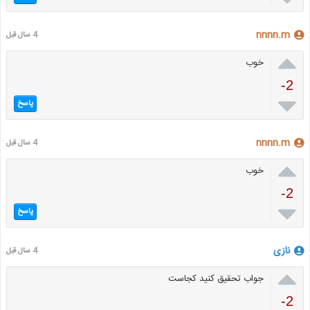
nnnn.m
4 سال قبل

خوب
-2

پاسخ
nnnn.m
4 سال قبل

خوب
-2

پاسخ
نازی
4 سال قبل

جواب تحقیق کنید کجاست
-2