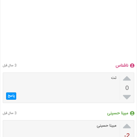
ناشناس
3 سال قبل

تت
0

پاسخ
مبینا حسینی
3 سال قبل

مبینا حسینی
-2