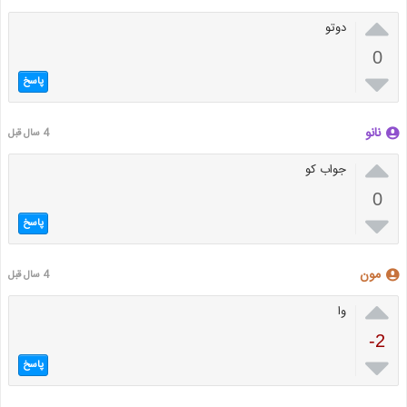

دوتو
0

پاسخ
نانو
4 سال قبل

جواب کو
0

پاسخ
مون
4 سال قبل

وا
-2

پاسخ