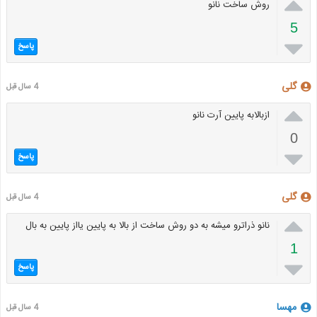

روش ساخت نانو
5

پاسخ
گلی
4 سال قبل

ازبالابه پایین آرت نانو
0

پاسخ
گلی
4 سال قبل

نانو ذراترو میشه به دو روش ساخت از بالا به پایین یااز پایین به بال
1

پاسخ
مهسا
4 سال قبل