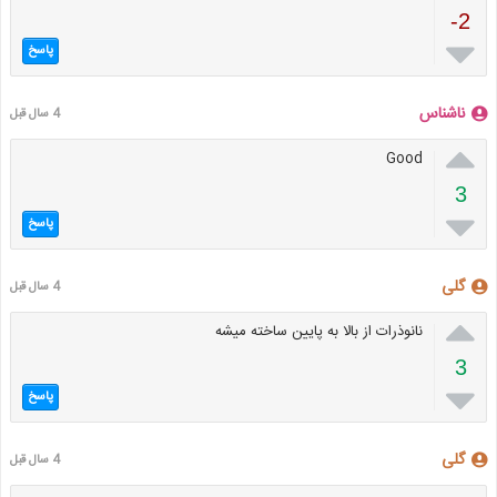
-2

پاسخ
ناشناس
4 سال قبل

Good
3

پاسخ
گلی
4 سال قبل

نانوذرات از بالا به پایین ساخته میشه
3

پاسخ
گلی
4 سال قبل