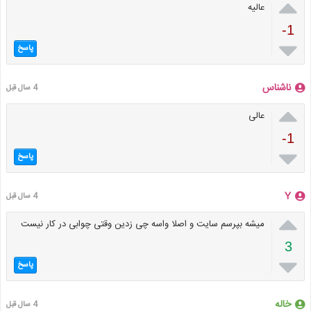

عالیه
-1

پاسخ
ناشناس
4 سال قبل

عالی
-1

پاسخ
Y
4 سال قبل

میشه بپرسم سایت و اصلا واسه چی زدین وقتی چوابی در کار نیست
3

پاسخ
خاله
4 سال قبل