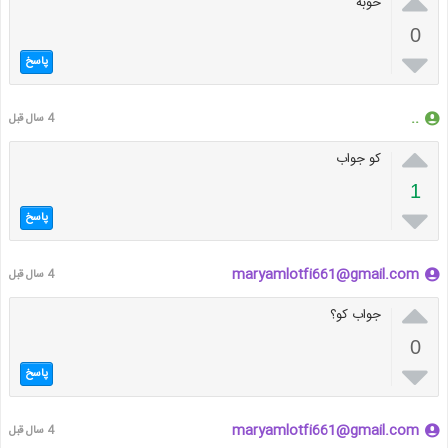

خوبه
0

پاسخ
..
4 سال قبل

کو جواب
1

پاسخ
maryamlotfi661@gmail.com
4 سال قبل

جواب کو؟
0

پاسخ
maryamlotfi661@gmail.com
4 سال قبل