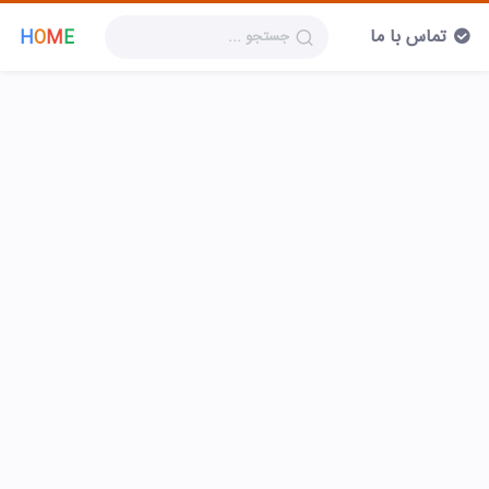
تماس با ما
H
O
M
E