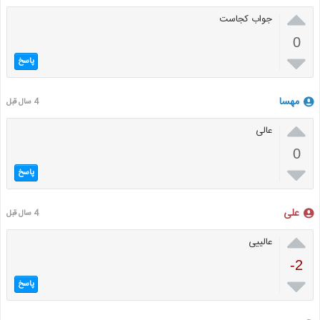

جواب کجاست
0

پاسخ
مهسا
4 سال قبل

عالی
0

پاسخ
علی
4 سال قبل

عالییی
-2

پاسخ