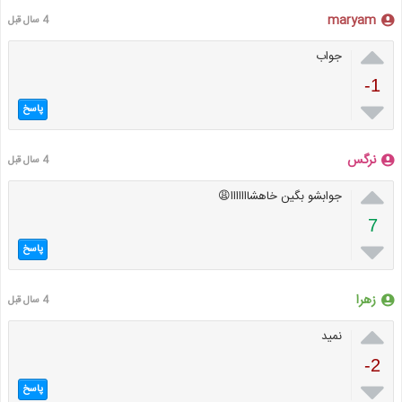
maryam
4 سال قبل

جواب
-1

پاسخ
نرگس
4 سال قبل

جوابشو بگین خاهشااااااا😩
7

پاسخ
زهرا
4 سال قبل

نمید
-2

پاسخ