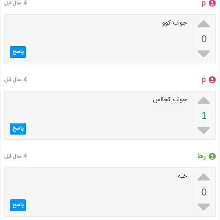
p
4 سال قبل

جواب کوو
0

پاسخ
p
4 سال قبل

جواب کجااس
1

پاسخ
رها
4 سال قبل

خبه
0

پاسخ