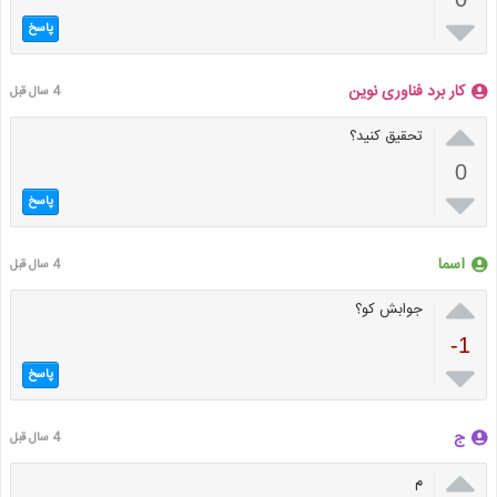

پاسخ
کار برد فناوری نوین
4 سال قبل

تحقیق کنید؟
0

پاسخ
اسما
4 سال قبل

جوابش کو؟
-1

پاسخ
ج
4 سال قبل

م