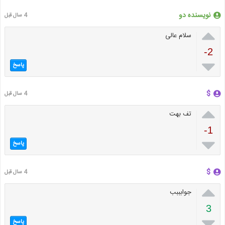
نویسنده دو
4 سال قبل

سلام عالی
-2

پاسخ
$
4 سال قبل

تف بهت
-1

پاسخ
$
4 سال قبل

جوابببب
3

پاسخ