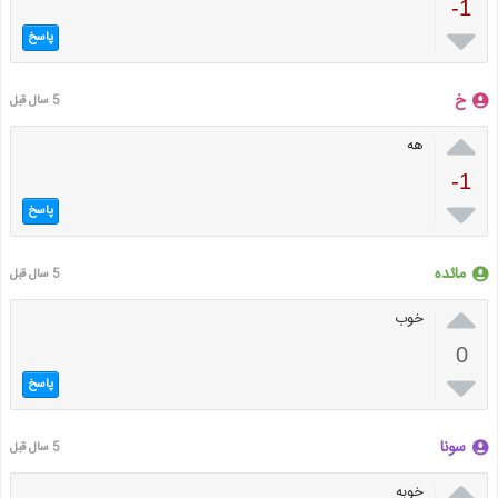
-1

پاسخ
خ
5 سال قبل

هه
-1

پاسخ
مائده
5 سال قبل

خوب
0

پاسخ
سونا
5 سال قبل

خوبه