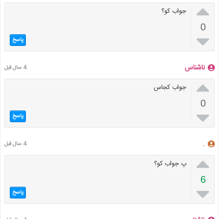

جواب کو؟
0

پاسخ
ناشناس
4 سال قبل

جواب کجاس
0

پاسخ
.
4 سال قبل

پ جواب کو؟
6

پاسخ