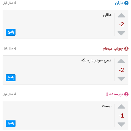
باران
4 سال قبل

عااالی
-2

پاسخ
جواب میخام
4 سال قبل

کسی جوابو داره بگه
-2

پاسخ
نویسنده 3
4 سال قبل

نیست
-1

پاسخ