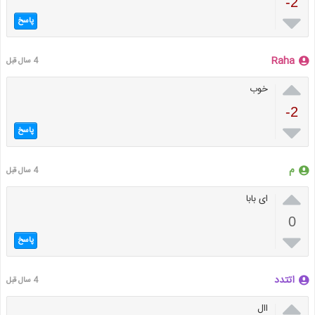
-2

پاسخ
Raha
4 سال قبل

خوب
-2

پاسخ
م
4 سال قبل

ای بابا
0

پاسخ
اتتدد
4 سال قبل

اال