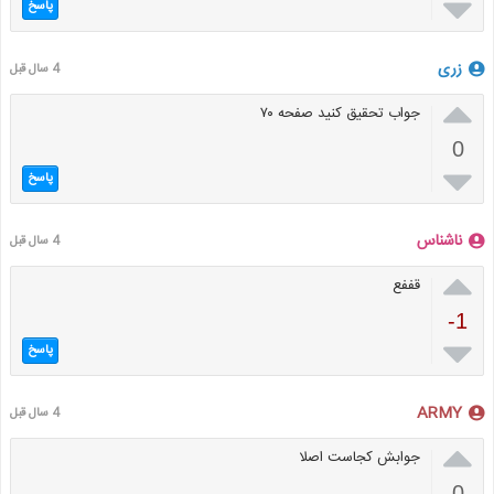

پاسخ
زری
4 سال قبل

جواب تحقیق کنید صفحه ۷۰
0

پاسخ
ناشناس
4 سال قبل

قففع
-1

پاسخ
ARMY
4 سال قبل

جوابش کجاست اصلا
0