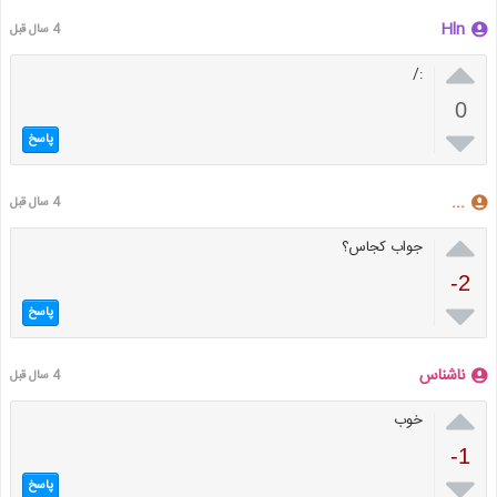
Hln
4 سال قبل

:/
0

پاسخ
...
4 سال قبل

جواب کجاس؟
-2

پاسخ
ناشناس
4 سال قبل

خوب
-1

پاسخ