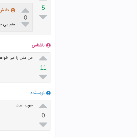

5
دانش

0

منم می خ
ناشناس

من متن را می خواه
11

نویسنده

خوب است
0
