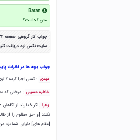
Baran
متن کجاست؟
سایت نکس لود دریافت کنید
جواب بچه ها در نظرات پای
: کسی اجرا کرده ؟ توی
مهدی
: درختی که مغر
خاطره حسینی
:‌اگر خداوند از آگاهان
زهرا
نکنند [و حق مظلوم را از ظالم
[مقام های] دنیایی شما نزد م