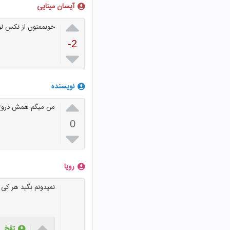
آیسان مینایی

خوبممنون از نکس لو
-2

نویسنده

من میگم همش دروغ وشایئ
0

رویا
نمیدونم بگید هر کی 

تقخ