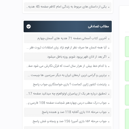
یکی از داستان های مربوط به زندگی امام کاظم صفحه 45 هدیه های آسمان چهارم
مطالب تصادفی
آخرین کتاب آسمانی صفحه 71 هدیه های آسمان چهارم
آیا همه انسان ها صرف نظر از قوم نژاد زبان اعتقادات ثروت فقر دارای حقوق طبیعی هستند صفحه 2 مطالعات اجتماعی هفتم
اگر بعد از اذان ظهر پریود شویم روزه باطل میشود
با کدام خط بیش از هزار سال است که قرآن نگارش می شود صفحه 59 فرهنگ و هنر هفتم
برترین و گرامی ترین ارمغان ایران به دیگر سرزمین ها چیست صفحه 33 فارسی هشتم
پایتخت کشور ژاپن کجاست ؟ بازی خواستگاری جواب پاسخ
تحقیق درباره هر یک از پیامبران اولوالعزم چه میدانید صفحه 17 هدیه های آسمان ششم
جواب درک مطلب درس چهاردهم شجاعت صفحه 108 فارسی پنجم
جواب مرحله ۱۱۸ بازی آفتابه 118 صد و هجده پاسخ
جواب مرحله ۱۵۶ بازی آمیرزا 156 صد و پنجاه و شش پاسخ