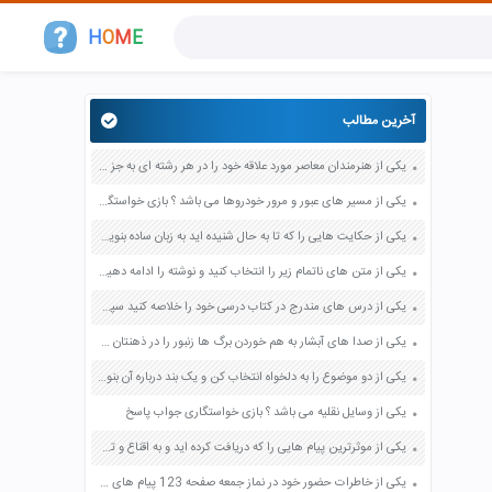
H
O
M
E
آخرین مطالب
یکی از هنرمندان معاصر مورد علاقه خود را در هر رشته ای به جز عکاسی صفحه 69 فرهنگ و هنر نهم
یکی از مسیر های عبور و مرور خودروها می باشد ؟ بازی خواستگاری جواب پاسخ
یکی از حکایت هایی را که تا به حال شنیده اید به زبان ساده بنویسید صفحه 97 نگارش ششم دبستان
یکی از متن های ناتمام زیر را انتخاب کنید و نوشته را ادامه دهید صفحه 73 و 74 کتاب نگارش فارسی پنجم دبستان
یکی از درس های مندرج در کتاب درسی خود را خلاصه کنید سپس متن خلاصه شده را با بهره گیری از روش های دسته بندی نمودار جدول نقشه مفهومی نشان دهید صفحه 118 نگارش یازدهم
یکی از صدا های آبشار به هم خوردن برگ ها زنبور را در ذهنتان مجسم کنید و درباره آن یک بند بنویسید صفحه 11 نگارش پنجم
یکی از دو موضوع را به دلخواه انتخاب کن و یک بند درباره آن بنویس صفحه 35 کتاب نگارش فارسی سوم
یکی از وسایل نقلیه می باشد ؟ بازی خواستگاری جواب پاسخ
یکی از موثرترین پیام هایی را که دریافت کرده اید و به اقناع و تغییری جدی در شما منجر شده است برسی کنید و علت این تاثیر گذاری قابل توجه را بنویسید صفحه 52 تفکر و سواد رسانه ای دهم
یکی از خاطرات حضور خود در نماز جمعه صفحه 123 پیام های آسمان هفتم