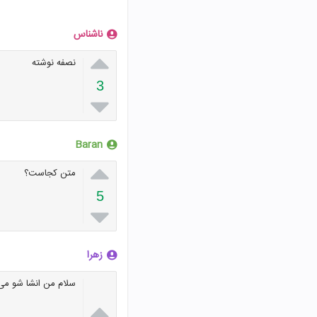
ناشناس

نصفه نوشته
3

Baran

متن کجاست؟
5

زهرا
سلام من انشا شو می 
