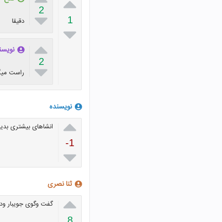

2

1
دقیقا


نویسند
2

راست میگ
نویسنده

انشاهای بیشتری بدی
-1

ثنا نصری

گفت وگوی جویبار ود
8