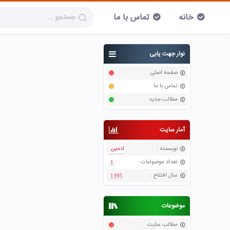
خانه
تماس با ما
نوار جهت یابی
صفحه اصلی
تماس با ما
مطالب جدید
آمار سایت
نویسنده
:
ادمین
تعداد موضواعات
:
1
سال افتتاح
:
1395
موضوعات
مطالب سایت