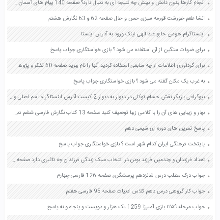
انجام کارها بدون دانش و بینش چه نتیجه ای به دنبال دارد؟ صفحه 140 پیام های آسمان هفتم
انشا طعم خورشت قورمه سبزی حس و حال صفحه 62 و 63 نگارش هشتم
اینستاگرام هومن حاج عبداللهی لینک ورود به آدرس اینستا
برای ضربات سنگین از آن استفاده می شود ؟ بازی خواستگاری جواب پاسخ
برای گردآوری اطلاعات از چه منابعی استفاده کردید آنها را نام ببرید صفحه 60 تفکر و پژوهش ششم
به غرب یک مکان گفته می شود ؟ بازی خواستگاری جواب پاسخ
بیوگرافی بازیگر نقش حسام توکلی در دیوار به دیوار 2 کیست آدرس اینستاگرام اسم اصلی واقعی
بهار و زیبایی های آن را با کلامی زیبا توصیف کنید صفحه 13 کتاب نگارش فارسی ششم دبستان
پاسخ تمرین های دوره ای شیمی دهم
پایتخت فرهنگی ایران کدام شهر است ؟ بازی خواستگاری جواب پاسخ
تعداد فرزندان و چندمین فرزند بودن در انتخاب سبک زندگی فرزندان چه تاثیری دارد صفحه 51 تفکر و سبک زندگی هفتم
جواب درک مطلب درس شانزدهم پرسشگری صفحه 126 فارسی چهارم
جواب کار گروهی درس دهم کلاس ادبیات صفحه 95 فارسی هفتم
جواب مرحله ۱۲۵۹ بازی آمیرزا 1259 یک هزار و دویست و پنجاه و نه پاسخ