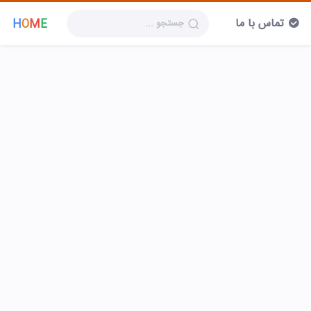
تماس با ما
H
O
M
E