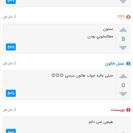

پاسخ
???
5 سال قبل

ممنون
مطالبخوبي بودن
8

پاسخ
عسل خاتون
5 سال قبل

خیلی عالیه جواب هاتون مرسی 😊😊😊
0

پاسخ
نویسنده
5 سال قبل
هیچی نمی دانم
پاسخ