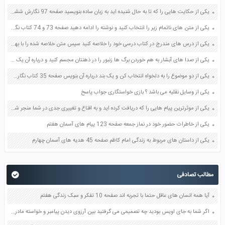
یکی از حکایت هایی را که تا به حال شنیده اید به زبان ساده بنویسید صفحه 97 نگارش ششم دبستان
یکی از متن های ناتمام زیر را انتخاب کنید و نوشته را ادامه دهید صفحه 73 و 74 کتاب نگارش فارسی پنجم دبستان
یکی از درس های مندرج در کتاب درسی خود را خلاصه کنید سپس متن خلاصه شده را با بهره گیری از روش های دسته بندی نمودار جدول نقشه مفهومی نشان دهید صفحه 118 نگارش یازدهم
یکی از صدا های آبشار به هم خوردن برگ ها زنبور را در ذهنتان مجسم کنید و درباره آن یک بند بنویسید صفحه 11 نگارش پنجم
یکی از دو موضوع را به دلخواه انتخاب کن و یک بند درباره آن بنویس صفحه 35 کتاب نگارش فارسی سوم
یکی از وسایل نقلیه می باشد ؟ بازی خواستگاری جواب پاسخ
یکی از موثرترین پیام هایی را که دریافت کرده اید و به اقناع و تغییری جدی در شما منجر شده است برسی کنید و علت این تاثیر گذاری قابل توجه را بنویسید صفحه 52 تفکر و سواد رسانه ای دهم
یکی از خاطرات حضور خود در نماز جمعه صفحه 123 پیام های آسمان هفتم
یکی از داستان های مربوط به زندگی امام کاظم صفحه 45 هدیه های آسمان چهارم
مطالب تصادفی
آیا همه انسان های عاقل حتما با تجربه اند صفحه 10 تفکر و سبک زندگی هفتم
اگر شما به جای اویس بودید چه تصمیمی می گرفتید بین آرزوی دیدن پیامبر و خواسته مادر کدام را انتخاب می کردید چرا صفحه 25 تفکر و پژوهش ششم