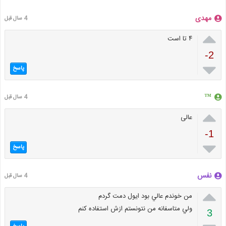
مهدی
4 سال قبل

۴ تا است
-2

پاسخ
™
4 سال قبل

عالی
-1

پاسخ
نفس
4 سال قبل

من خوندم عالي بود ايول دمت گردم
ولي متاسفانه من نتونستم ازش استفاده كنم
3