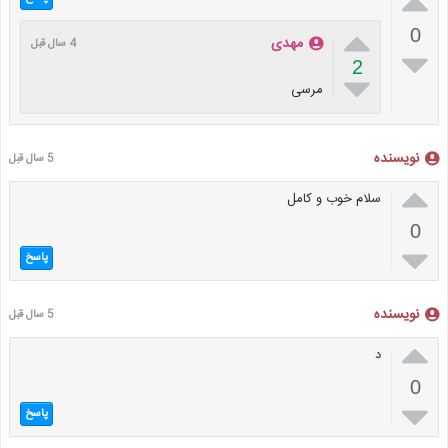


0
مهدی
4 سال قبل

2

مرسی
نویسنده
5 سال قبل

سلام خوب و کامل
0

پاسخ
نویسنده
5 سال قبل

د
0

پاسخ