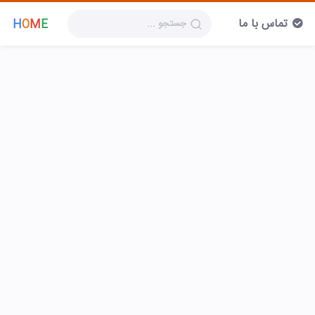
تماس با ما
H
O
M
E