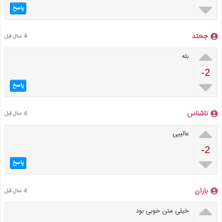

پاسخ
جحتد
4 سال قبل

بله
-2

پاسخ
ناشناس
4 سال قبل

عالییی
-2

پاسخ
باران
4 سال قبل

خیلی متن خوبی بود