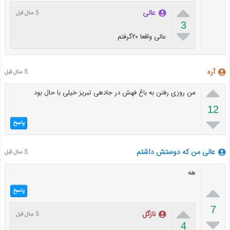

عالی
5 سال قبل
3

عالی واقعا ۲۰گرفتم
آره
5 سال قبل

من روزی رفتن به باغ فهش در جادهی تبریز خیلی با حال بود
12

پاسخ
عالی من که دوستش داشتم
5 سال قبل
هه

پاسخ

7
نازگل
5 سال قبل

4