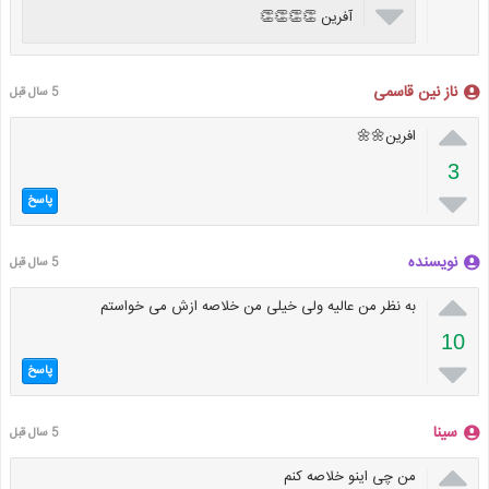

آفرین 👏👏👏👏
ناز نین قاسمی
5 سال قبل

افرین🌼🌼
3

پاسخ
نویسنده
5 سال قبل

به نظر من عالیه ولی خیلی من خلاصه ازش می خواستم
10

پاسخ
سینا
5 سال قبل

من چی اینو خلاصه کنم