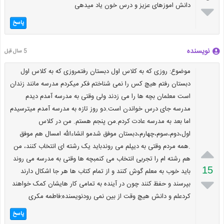
دانش اموزهای عزیز و درس خون یاد میدهی

پاسخ
نویسنده
5 سال قبل
موضوع: روزی که به کلاس اول دبستان رفتمروزی که به کلاس اول
دبستان رفتم هیچ کس را نمی شناختم فکر میکردم مدرسه مانند زندان
است معلمان بچه ها را می زدند ولی وقتی به مدرسه آمدم دیدم
مدرسه جای درس خواندن است.دو روز تازه به مدرسه آمدم میترسیدم
اما بعد به مدرسه عادت کردم.من پنجم هستم. من در کلاس
اول،دوم،سوم،چهارم،دبستان موفق شدمو انشاءالله امسال هم موفق
.همه مردم وقتی به دیپلم می روندباید یک رشته ای انتخاب کنند، من

هم رشته ام را تجربی انتخاب می کنمبچه ها وقتی به مدرسه می روند
15
باید خوب به معلم گوش کنند و از تمام کتاب ها هر جا اشکال دارند

بپرسند و حفظ کنند چون در آینده به تمامی کار هایشان کمک خواهند
کردعلم و دانش هیچ وقت از بین نمی رودنویسنده:فاطمه مکری
پاسخ