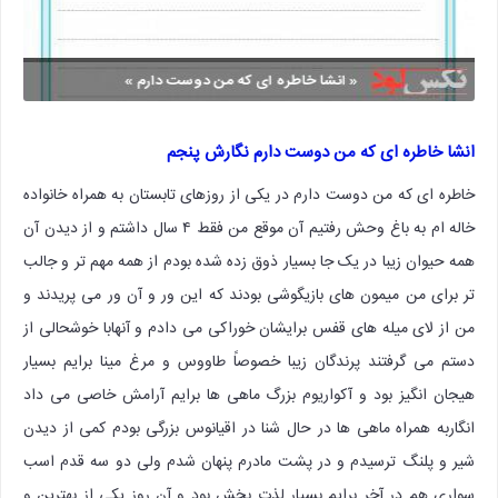
انشا خاطره ای که من دوست دارم نگارش پنجم
خاطره ای که من دوست دارم در یکی از روزهای تابستان به همراه خانواده
خاله ام به باغ وحش رفتیم آن موقع من فقط ۴ سال داشتم و از دیدن آن
همه حیوان زیبا در یک جا بسیار ذوق زده شده بودم از همه مهم تر و جالب
تر برای من میمون های بازیگوشی بودند که این ور و آن ور می پریدند و
من از لای میله های قفس برایشان خوراکی می دادم و آنهابا خوشحالی از
دستم می گرفتند پرندگان زیبا خصوصاً طاووس و مرغ مینا برایم بسیار
هیجان انگیز بود و آکواریوم بزرگ ماهی ها برایم آرامش خاصی می داد
انگاربه همراه ماهی ها در حال شنا در اقیانوس بزرگی بودم کمی از دیدن
شیر و پلنگ ترسیدم و در پشت مادرم پنهان شدم ولی دو سه قدم اسب
سواری هم در آخر برایم بسیار لذت بخش بود و آن روز یکی از بهترین و