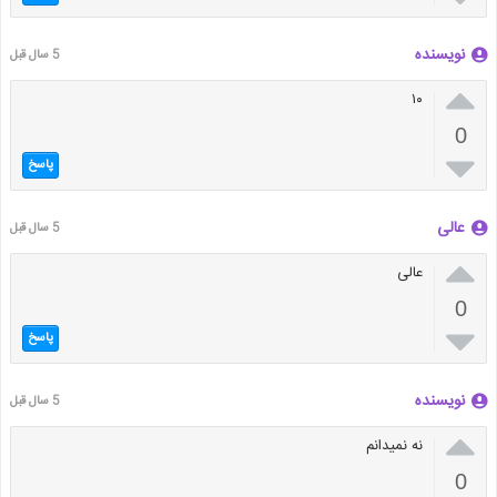
نویسنده
5 سال قبل

۱۰
0

پاسخ
عالی
5 سال قبل

عالی
0

پاسخ
نویسنده
5 سال قبل

نه نمیدانم
0