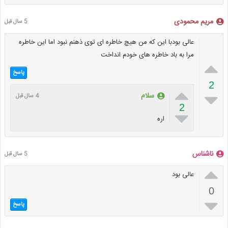
مریم محمودی
5 سال قبل
عالی بودبا این که من هیچ خاطره ای توی ذهنم نبود اما این خاطره
مرا به باد خاطره های خودم انداخت

پاسخ
2


سلام
4 سال قبل
2

اره
ناشناس
5 سال قبل

عالی بود
0

پاسخ