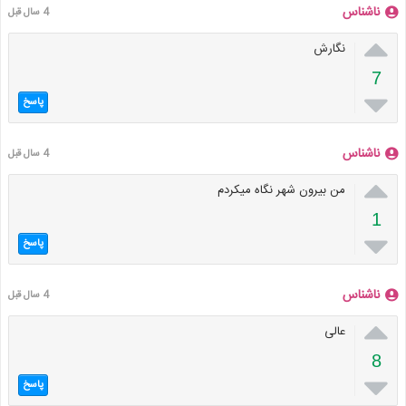
ناشناس
4 سال قبل

نگارش
7

پاسخ
ناشناس
4 سال قبل

من بیرون شهر نگاه میکردم
1

پاسخ
ناشناس
4 سال قبل

عالی
8

پاسخ