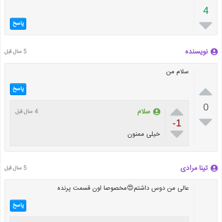
4

پاسخ
نویسنده
5 سال قبل
سلام من

پاسخ

0
سلام
4 سال قبل

-1

خیلی ممنون
تینا مرادی
5 سال قبل
عالی من دوس داشتم😍مخصوصا اون قسمت پرنده
پاسخ