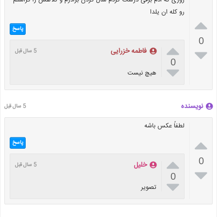
رو کله ان یلدا

پاسخ
0


فاطمه خزرایی
5 سال قبل
0

هیچ نیست
نویسنده
5 سال قبل
لطفاً عکس باشه

پاسخ

0
خلیل
5 سال قبل

0

تصویر