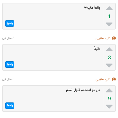

واقعاً عالیه❤
1

پاسخ
علی ملایی
5 سال قبل

دقیقاً
3

پاسخ
علی ملایی
5 سال قبل

من تو امتحانم قبول شدم
9

پاسخ