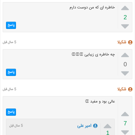

خاطره ای که من دوست دارم
2

پاسخ
شکیلا
5 سال قبل

چه خاطره ی زیبایی 👏👏👏
0

پاسخ
شکیلا
5 سال قبل
عالی بود و مفید 👏

پاسخ

7
امیر علی
5 سال قبل

1