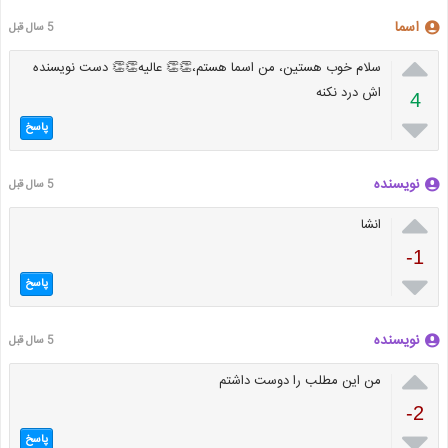
اسما
5 سال قبل

سلام خوب هستین، من اسما هستم،👏👏 عالیه👏👏 دست نویسنده
اش درد نکنه
4

پاسخ
نویسنده
5 سال قبل

انشا
-1

پاسخ
نویسنده
5 سال قبل

من این مطلب را دوست داشتم
-2

پاسخ