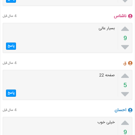
ناشناس
4 سال قبل

بسیار عالی
9

پاسخ
ق
4 سال قبل

صفحه 22
5

پاسخ
احسان
4 سال قبل

خیلی خوب
9