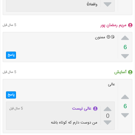

واقعا👍
مریم رمضان پور
5 سال قبل

😘😍 ممنون
6

پاسخ
آسایش
5 سال قبل
عالی

پاسخ

6
عالی نیست
5 سال قبل

0

من دوست دارم که کوتاه باشه