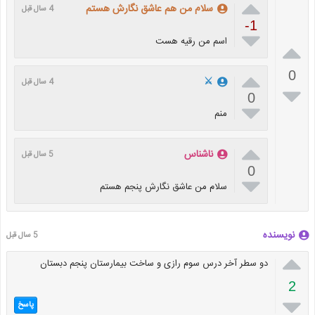

سلام من هم عاشق نگارش هستم
4 سال قبل
-1

اسم من رقيه هست


0
⚔️
4 سال قبل

0

منم

ناشناس
5 سال قبل
0

سلام من عاشق نگارش پنجم هستم
نویسنده
5 سال قبل

دو سطر آخر درس سوم رازی و ساخت بیمارستان پنجم دبستان
2

پاسخ