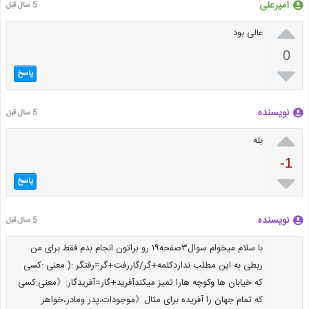
امیرعلی
5 سال قبل

عالی بود
0

پاسخ
نویسنده
5 سال قبل

بله
-1

پاسخ
نویسنده
5 سال قبل
با سلام میخوام سوال۳صفحه۱۹ رو براتون انجام بدم فقط برای من
ربطی به این مطلب نداردکلمه+گر/گاررفت+گر=رفتگر :( معنی :کسی
که خیابان ها وکوچه هارا تمیز میکندآفرید+گار=آفریدگار:《معنی:کسی
که تمام جهان را آفریده برای مثال《موجودات،پدر ومادر،خواهر