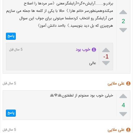
برادر،و………آرایش+گر=آرایشگر:معنی《سر مردها را اصلاح

میکندوهمینطورسر خانم هارا.》حالا با یکی از کلمه ها جمله می سازیم
من آرایشگر رو انتخاب کردمشما میتونی برای جواب این سوال
2
هرچیزی که بل دید بنویسید.》بااحد دانش آموز》

پاسخ

خوب بود
5 سال قبل
-1

عالی
علی ملایی
5 سال قبل

خیلی خوب بود ممنونم از لطفتون🙏🌹🙏
4

پاسخ
علی ملایی
5 سال قبل