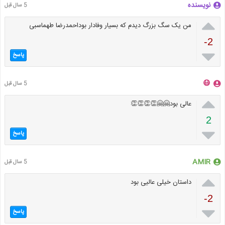
نویسنده
5 سال قبل

من یک سگ بزرگ دیدم که بسیار وفادار بوداحمدرضا طهماسبی
-2

پاسخ
😷
5 سال قبل

عالی بود🤗🤗👏👏👏👏
2

پاسخ
AMIR
5 سال قبل

داستان خیلی عالیی بود
-2

پاسخ