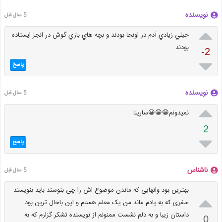
نویسنده
5 سال قبل

خيلي زيادي آدم در اونجا بودند و بچه هاي بازي گوش در انجز ايستاده
بودند
-2

پاسخ
نویسنده
5 سال قبل

نمیدونم😁😁😀سارینا
2

پاسخ
ناشناس
5 سال قبل
بهترین بود وانهایی که ماندن موضوع اش را چی بنوسند باید بنویسند

سفری که به یادم ماند من یک معلم هستم و این باحال ترین بود
داستان زیبا و به دلم نشست ممنونم از نویسنده تشکر گزارم که به
0