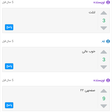
نویسنده
5 سال قبل

لتلت
3

پاسخ
نه.
5 سال قبل

خوب عالی
3

پاسخ
نویسنده
5 سال قبل

صفحهی ۲۲
9

پاسخ