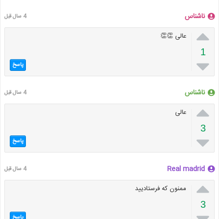
ناشناس
4 سال قبل

عالی 👏👏
1

پاسخ
ناشناس
4 سال قبل

عالی
3

پاسخ
Real madrid
4 سال قبل

ممنون که فرستادیید
3

پاسخ