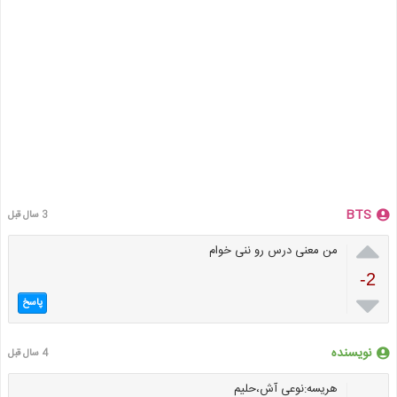
BTS
3 سال قبل

من معنی درس رو ننی خوام
-2

پاسخ
نویسنده
4 سال قبل
هریسه:نوعی آش،حلیم