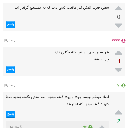

معنی ضرب المثل قدر عافیت کسی داند که به مصیبتی گرفتار آید
0

پاسخ
****
5 سال قبل

هر سخن جایی و هر نکته مکانی دارد
چی میشه
-1

پاسخ
☆
5 سال قبل
اصلا خوشم نیومد چرت و پرت گفته بودید اصلا معتی نگفته بودید فقط
کاربرد گفته بودید که اشتباهه

پاسخ
2

☆
5 سال قبل