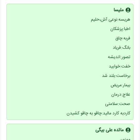
ملیسا
هریسه:نوعی آش،حلیم
اطبا:پزشکان
فربه:چاق
بانگ:فریاد
تصور:اندیشه
خفت:خوابید
برخاست:بلند شد
بیمار:مریض
علاج:درمان
صحت:سلامتی
کاردبه کارد مالید:چاقو به چاقو کشیدن
مائده علی بیگی
ممنون