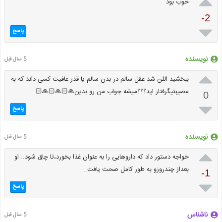

خوب بود
-2

پاسخ
نویسنده
5 سال قبل

ببخشید اللن شد عقل سالم در بدن سالم یا قدر عافیت کسی داند که به
مصیبتیگرفتار اید؟؟؟میشه جواب من رو بدین🙏🏻⁩⁦🙏🏻⁩⁦🙏🏻⁩
0

پاسخ
نویسنده
5 سال قبل

خواجه دستور داد که داروهایی را به عنوان غذا بخورد،تا چاق شود.. او
بعداز چندروزو به طور کامل صحت یافت..
-1

پاسخ
ناشناس
5 سال قبل