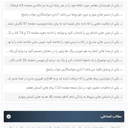
یکی از هنرمندان معاصر مورد علاقه خود را در هر رشته ای به جز عکاسی صفحه 69 فرهنگ و هنر نهم
یکی از مسیر های عبور و مرور خودروها می باشد ؟ بازی خواستگاری جواب پاسخ
یکی از حکایت هایی را که تا به حال شنیده اید به زبان ساده بنویسید صفحه 97 نگارش ششم دبستان
یکی از متن های ناتمام زیر را انتخاب کنید و نوشته را ادامه دهید صفحه 73 و 74 کتاب نگارش فارسی پنجم دبستان
یکی از درس های مندرج در کتاب درسی خود را خلاصه کنید سپس متن خلاصه شده را با بهره گیری از روش های دسته بندی نمودار جدول نقشه مفهومی نشان دهید صفحه 118 نگارش یازدهم
یکی از صدا های آبشار به هم خوردن برگ ها زنبور را در ذهنتان مجسم کنید و درباره آن یک بند بنویسید صفحه 11 نگارش پنجم
یکی از دو موضوع را به دلخواه انتخاب کن و یک بند درباره آن بنویس صفحه 35 کتاب نگارش فارسی سوم
یکی از وسایل نقلیه می باشد ؟ بازی خواستگاری جواب پاسخ
یکی از موثرترین پیام هایی را که دریافت کرده اید و به اقناع و تغییری جدی در شما منجر شده است برسی کنید و علت این تاثیر گذاری قابل توجه را بنویسید صفحه 52 تفکر و سواد رسانه ای دهم
یکی از خاطرات حضور خود در نماز جمعه صفحه 123 پیام های آسمان هفتم
یکی از داستان های مربوط به زندگی امام کاظم صفحه 45 هدیه های آسمان چهارم
مطالب تصادفی