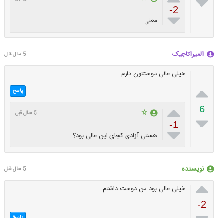

-2

معنی
المیراتاجیک
5 سال قبل
خیلی عالی دوستتون دارم

پاسخ

6
☆
5 سال قبل

-1

هستی آزادی کجای این عالی بود؟
نویسنده
5 سال قبل

خیلی عالی بود من دوست داشتم
-2
پاسخ