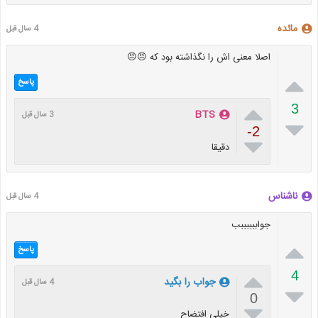
مائده
4 سال قبل
اصلا معنی اش را نگذاشته بود که 😠😠

پاسخ

3
BTS
3 سال قبل

-2

دقیقا
ناشناس
4 سال قبل
جواببببببب

پاسخ

4
جواب را بگید
4 سال قبل

0

خیلی افتضاح