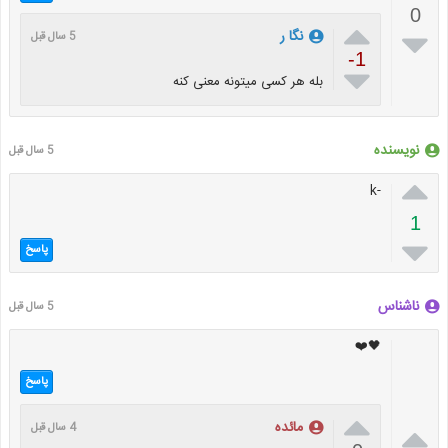
0


نگا ر
5 سال قبل
-1

بله هر کسی میتونه معنی کنه
نویسنده
5 سال قبل

-k
1

پاسخ
ناشناس
5 سال قبل
🖤❤️
پاسخ


مائده
4 سال قبل