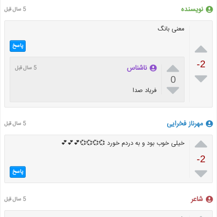
نویسنده
5 سال قبل
معنی بانگ

پاسخ

-2
ناشناس
5 سال قبل

0

فریاد صدا
مهرناز فخرایی
5 سال قبل

خیلی خوب بود و به دردم خورد 💞💞💞💞💕💕💕
-2

پاسخ
شاعر
5 سال قبل