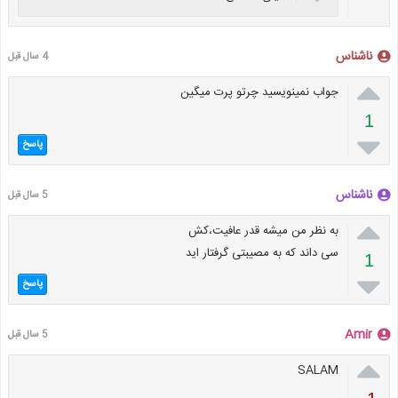
ناشناس
4 سال قبل

جواب نمینویسید چرتو پرت میگین
1

پاسخ
ناشناس
5 سال قبل

به نظر من میشه قدر عافیت،کش
سی داند که به مصیبتی گرفتار اید
1

پاسخ
Amir
5 سال قبل

SALAM