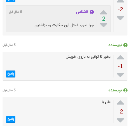

-2
ناشناس
5 سال قبل

2

چرا ضرب المثل این حکایت رو نزاشتین
نویسنده
5 سال قبل

بخور تا توانی به بازوی خویش
-1

پاسخ
نویسنده
5 سال قبل

علل با
-2

پاسخ