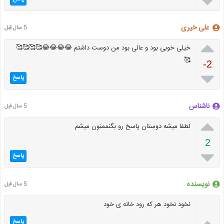

علی خیری
5 سال قبل

خیلی خوبی بود و عالی بود من دوست داشتم 😂😂😂😂🥰🥰🥰🥰
🥰
-2

پاسخ
ناشناس
5 سال قبل

لطفا میشه دوستان پاسخ رو بگنممنون میشم
2

پاسخ
نویسنده
5 سال قبل
نخود نخود هر که رود خانه ی خود

پاسخ