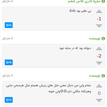
سارینا نادری کلاس ششم
5 سال قبل

بی نظیر بود 👍👍
-1

پاسخ
نویسنده
5 سال قبل

دیوانه بود که در سایه نبود
-2

پاسخ
نویسنده
5 سال قبل

سلام ولی من دنبال معنی مثل های زیرش هستم مثل هرسخن جایی
وهرنکته مکانی دارد😍😍ولی خوبه
0

پاسخ