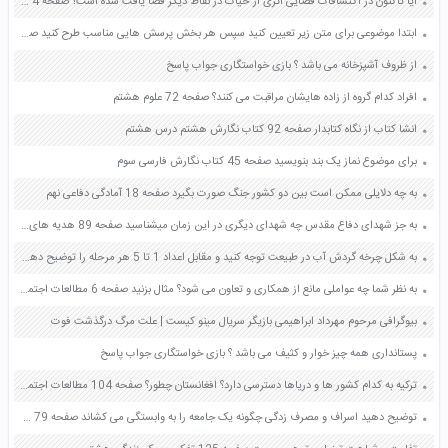
آیا تاکنون در اکتشافات فضایی اثری از حیات در نقاط دیگر فضا یافت شده است؟ صفحه 4 مطالعات اجتماعی نهم
ابتدا موضوعی برای متن زیر تعیین کنید سپس هر بخش پرسش هایی مناسب طرح کنید صفحه 91 نگارش هفتم
از ظروف آشپزخانه می باشد ؟ بازی خواستگاری جواب پاسخ
افراد کدام گروه از زاده هایشان مراقبت می کنند؟ صفحه 72 علوم هشتم
انشا کتاب از نگاه کتابدار صفحه 92 کتاب نگارش هشتم درس هشتم
برای موضوع نماز یک بند بنویسید صفحه 45 کتاب نگارش فارسی سوم
به چه دلایلی ممکن است بین دو کشور جنگ صورت بگیرد صفحه 18 آمادگی دفاعی نهم
به جز شهدای دفاع مقدس چه شهدای دیگری در این زمان میشناسید صفحه 89 هدیه های آسمان ششم
به شکل چرخه گردش آب در طبیعت توجه کنید و مقابل اعداد 1 تا 5 هر مرحله را توضیح دهید صفحه 79 مطالعات اجتماعی هفتم
به نظر شما چه عواملی مانع از همکاری و تعاون می شود؟ مثال بزنید صفحه 6 مطالعات اجتماعی هشتم
بیوگرافی مرحوم مهرداد ابراهیمی بازیگر سریال مینو کیست | علت مرگ درگذشت فوت
پستانداری همه چیز خوار و کثیف می باشد ؟ بازی خواستگاری جواب پاسخ
ترکیه به کدام کشور ها و دریاها دسترسی دارد؟ افغانستان چطور؟ صفحه 104 مطالعات اجتماعی ششم
توضیح دهید اسراف و مصرف زدگی چگونه یک جامعه را به وابستگی می کشاند صفحه 79 پیام های آسمان هشتم