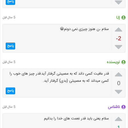

پاسخ
Uj
5 سال قبل

سلام ،ن هنوز چیزی نمی دونم😀
-2

پاسخ
نویسنده
5 سال قبل

قدر عافیت کسی داند که به مصیبتی گرفتار آید:قدر چیز های خوب را
کسی میداند که به مصیبتی (بدی) گرفتار آید.
0

پاسخ
ناشناس
5 سال قبل

سلام یعنی باید قدر نعمت های خدا را بدانیم
1