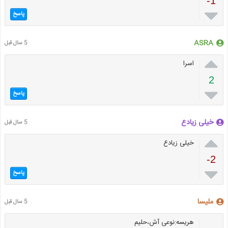
-1

پاسخ
ASRA
5 سال قبل

اسرا
2

پاسخ
خیلی زیادع
5 سال قبل

خیلی زیادع
-2

پاسخ
ملیسا
5 سال قبل
هریسه:نوعی آش،حلیم