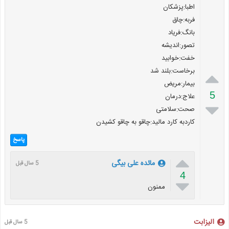
اطبا:پزشکان
فربه:چاق
بانگ:فریاد
تصور:اندیشه
خفت:خوابید
برخاست:بلند شد

بیمار:مریض
5
علاج:درمان

صحت:سلامتی
کاردبه کارد مالید:چاقو به چاقو کشیدن
پاسخ

مائده علی بیگی
5 سال قبل
4

ممنون
الیزابت
5 سال قبل