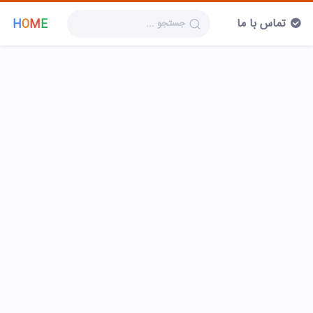
تماس با ما
H
O
M
E