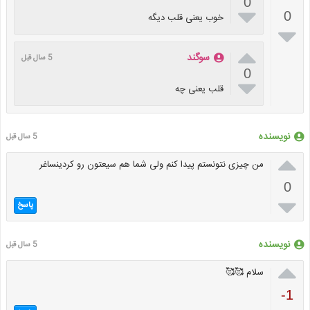
0

0
خوب یعنی قلب دیگه


سوگند
5 سال قبل
0

قلب یعنی چه
نویسنده
5 سال قبل

من چیزی نتونستم پیدا کنم ولی شما هم سیعتون رو کردینساغر
0

پاسخ
نویسنده
5 سال قبل

سلام 🥰🥰
-1