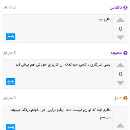
ناشناس
5 سال قبل

عالی بود
0

پاسخ
محبوبه
5 سال قبل

یعنی قدرکاری راکسی میداندکه آن کاربرای خودش هم پیش آید
0

پاسخ
عسل
5 سال قبل
نظرم اینه که نیازی نیست شما اینارو بزارین من خودم زرنگم میتونم
بنویسم

پاسخ