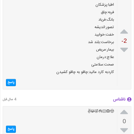
اطبا:پزشکان
فربه:چاق
بانگ:فریاد

تصور:اندیشه
خفت:خوابید
-2
برخاست:بلند شد

بیمار:مریض
علاج:درمان
صحت:سلامتی
کاردبه کارد مالید:چاقو به چاقو کشیدن
پاسخ
ناشناس
4 سال قبل

🤠🙉👌🏻🤣😹✌️
0

پاسخ