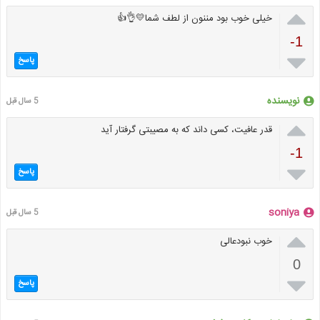

خیلی خوب بود مننون از لطف شما💛👌👍
-1

پاسخ
نویسنده
5 سال قبل

قدر عافیت، کسی داند که به مصیبتی گرفتار آید
-1

پاسخ
soniya
5 سال قبل

خوب نبودعالی
0

پاسخ