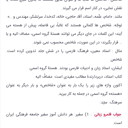
نقش نمایی، در کنار اسم قرار می گیرند.
مانند: «امام، علّمه، استاد، آقا، حاجی، خاله، کدخدا، سرلشکر، مهندس و …»
توجّه: شاخص ها کلماتی هستند که غالباً، بی فاصله، پیش از هسته می
آیند؛ این کلمات در جای دیگر می توانند هستۀ گروه اسمی، مضاف الیه و یا
… قرار بگیرند؛ در این صورت، شاخص محسوب نمی شوند.
مثال : استاد معین، فرهنگ فارسی را در شش جلد تدوین کرده است.
شاخص
ایشان، استادِ زبان و ادبیات فارسی بودند. هستۀ گروه اسمی
کتاب استاد، دربردارندۀ مطالب مفیدی است. مضافٌ الیه
اکنون واژه های زیر را یک بار به عنوان «شاخص» و بار دیگر به عنوان
«هسته» گروه اسمی در جمله به کار ببرید.
سرهنگ: سیّد:
: 1) سفیر: هر دانش آموز سفیر جامعه فرهنگی ایران
جواب قلمرو زبانی
است.