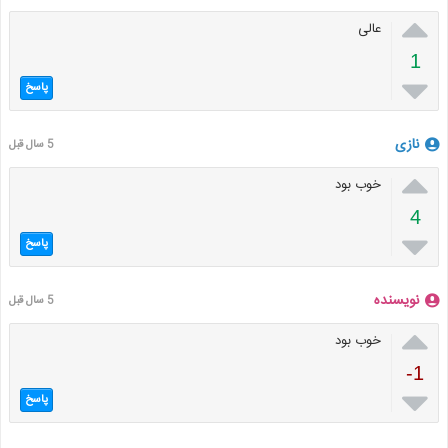

عالی
1

پاسخ
نازی
5 سال قبل

خوب بود
4

پاسخ
نویسنده
5 سال قبل

خوب بود
-1

پاسخ