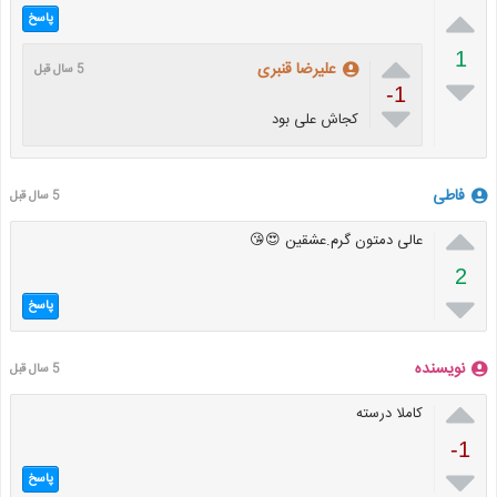

پاسخ

1
علیرضا قنبری
5 سال قبل

-1

کجاش علی بود
فاطی
5 سال قبل

عالی دمتون گرم.عشقین 😍😘
2

پاسخ
نویسنده
5 سال قبل

کاملا درسته
-1

پاسخ