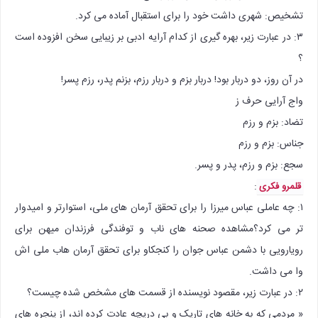
تشخیص: شهری داشت خود را برای استقبال آماده می کرد.
۳: در عبارت زیر، بهره گیری از کدام آرایه ادبی بر زیبایی سخن افزوده است
؟
در آن روز، دو دربار بود! دربار بزم و دربار رزم، بزنم پدر، رزم پسر!
واج آرایی حرف ز
تضاد: بزم و رزم
جناس: بزم و رزم
سجع: بزم و رزم، پدر و پسر.
:
قلمرو فکری
۱: چه عاملی عباس میرزا را برای تحقق آرمان های ملی، استوارتر و امیدوار
تر می کرد؟مشاهده صحنه های ناب و توفندگی فرزندان میهن برای
رویارویی با دشمن عباس جوان را کنجکاو برای تحقق آرمان هاب ملی اش
وا می داشت.
۲: در عبارت زیر، مقصود نویسنده از قسمت های مشخص شده چیست؟
« مردمی که به خانه های تاریک و بی دریچه عادت کرده اند، از پنجره های