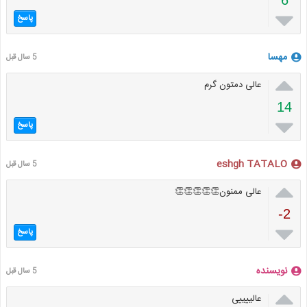
6

پاسخ
مهسا
5 سال قبل

عالی دمتون گرم
14

پاسخ
eshgh TATALO
5 سال قبل

عالی ممنون👏👏👏👏👏
-2

پاسخ
نویسنده
5 سال قبل

عالییییی