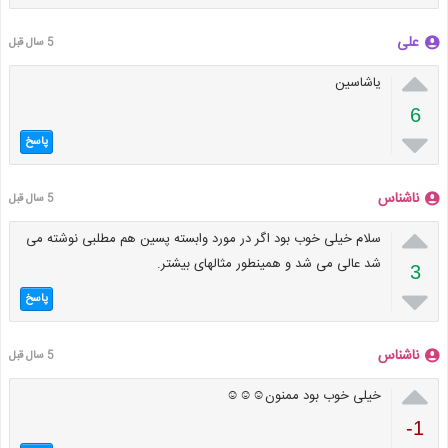
علی
5 سال قبل

یاشاسین
6

پاسخ
ناشناس
5 سال قبل

سلام خیلی خوب بود اگر در مورد وابسته پسین هم مطلبی نوشته می
شد عالی می شد و همینطور مثالهای بیشتر.
3

پاسخ
ناشناس
5 سال قبل

خیلی خوب بود ممنون☺☺☺
-1