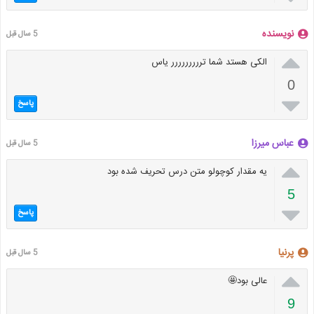
نویسنده
5 سال قبل

الکی هستد شما تررررررررر یاس
0

پاسخ
عباس میرزا
5 سال قبل

یه مقدار کوچولو متن درس تحریف شده بود
5

پاسخ
پرنیا
5 سال قبل

عالی بود🤩
9