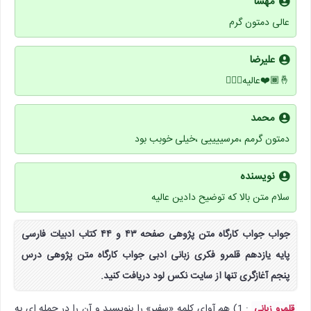
مهسا
عالی دمتون گرم
علیرضا
🤞🏾❤️عالیه🚶🏾‍♂️
محمد
دمتون گرمم ،مرسییییی ،خیلی خوبب بود
نویسنده
سلام متن بالا که توضیح دادین عالیه
جواب جواب کارگاه متن پژوهی صفحه ۴۳ و ۴۴ کتاب ادبیات فارسی
پایه یازدهم قلمرو فکری زبانی ادبی جواب کارگاه متن پژوهی درس
پنجم آغازگری تنها از سایت نکس لود دریافت کنید.
: 1) هم آوای کلمه «سفیر» را بنویسید و آن را در جمله ای به
قلمرو زبانی