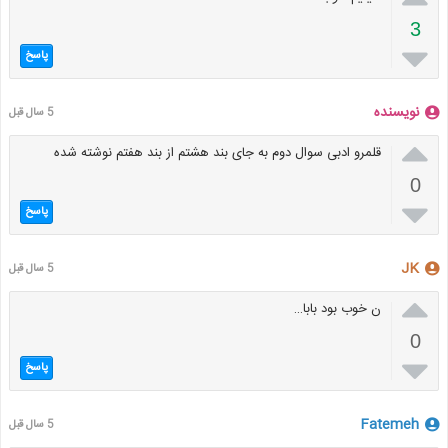
3

پاسخ
نویسنده
5 سال قبل

قلمرو ادبی سوال دوم به جای بند هشتم از بند هفتم نوشته شده
0

پاسخ
JK
5 سال قبل

ن خوب بود بابا…
0

پاسخ
Fatemeh
5 سال قبل