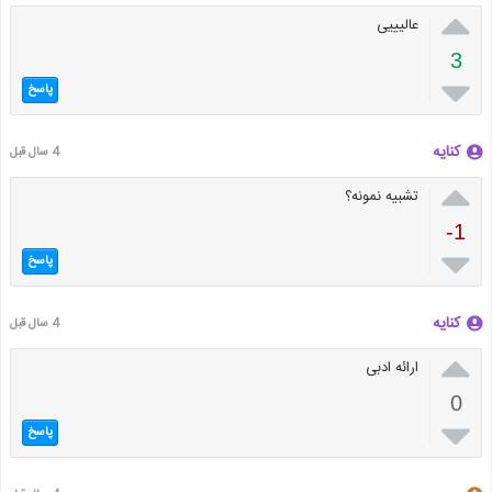

عالیییی
3

پاسخ
کنایه
4 سال قبل

تشبیه نمونه؟
-1

پاسخ
کنایه
4 سال قبل

ارائه ادبی
0

پاسخ