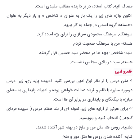
مضاف الیه: کتاب استاد، در بر دارنده مطالب مفیدی است.
اکنون واژه های زیر را یک بار به عنوان « شاخص » و بار دیگر به عنوا‌ن
«هسته» گروه اسمی در جمله به کار ببرید.
سرهنگ: سرهنگ محمودی سربازان را برای رژه آماده کرد.
هسته: من با سرهنگ صحبت کردم.
سیّد: شاخص: بچه ها در محضر سید حسین قرار گرفتند.
هسته: سید در بالای مجلس نشست.
:
قلمرو ادبی
۱: متن درس را از نظر نوع ادبی بررسی کنید. ادبیات پایداری، زیرا درس
درمورد مبارزه با ظلم و فریاد عدالت خواهی بوده و ادبیات پایداری به معنای
مبارزه با بیگانگان و پایداری در برابر آن ها است.
۲: برای هرکی از آرایه های زیر، نمونه ای از بند هفتم درس ( سپیده فردای
گنجه…) انتخاب کنید و بنویسید.
تشبیه: روس ها، مثل مور و ملخ در پهنه شهر آکنده شدند.
کنایه: آکنده شدن روس ها مثل مور و ملخ.