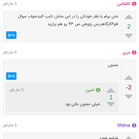
ناشناس
5 سال قبل

متن پیام یا نظر خودتان را در این بخش تایپ کنیدجواب سوال
۵و۶کارگاهدرس پژوهی ص ۴۳ رو هم بزارید
2

پاسخ
مری
5 سال قبل
ممنون

پاسخ

-2
امین
5 سال قبل

1

خیلی ممنون عالی بود
Shima
5 سال قبل

خیلیم خوب