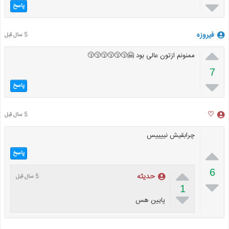

پاسخ
فیروزه
5 سال قبل

ممنونم ازتون عالی بود 🤗😚😙😚😙😚😙
7

پاسخ
♡
5 سال قبل
چرابقیش نییییس

پاسخ

6
حدیثه
5 سال قبل

1

پایین هس