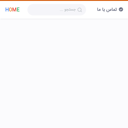
تماس با ما
H
O
M
E