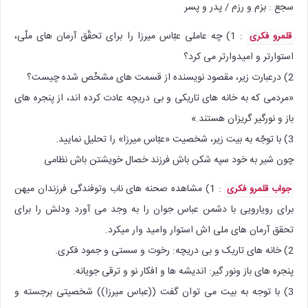
سجع : بزم و رزم / پدر و پسر
: 1) چه عاملی عبّاس میرزا را برای تحقّق آرمان های ملّی،
قلمرو فکری
استوارتر و امیدوارتر می كرد؟
2) درعبارت زیر، مقصود نویسنده از قسمت های مشخّص شده چیست؟
«مردمی كه به خانه های تاریكی و بی دریچه عادت كرده اند، از پنجره های
باز و نورگیر گریزان هستند.»
3) با توجّه به بیت زیر، شخصیت «عبّاس میرزا» را تحلیل نمایید.
چون شیر به خود سپه شكن باش فرزند خصال خویشتن باش نظامی
: 1) مشاهده صحنه های ناب وتوفندگی فرزندان میهن
جواب قلمرو فکری
برای رویارویی با دشمن عباس جوان را به وجد می آورد ودلش را برای
تحقق آرمان های ملی اش استوار وامید وار میکرد.
2) خانه های تاریک و بی دریچه: رخوت و سستی و جمود فکری.
پنجره های باز ونور گیر: اندیشه ها و افکار نو و ترقی جویانه.
3) با توجه به بیت می توان گفت ((عباس میرزا)) شخصیتی برجسته و