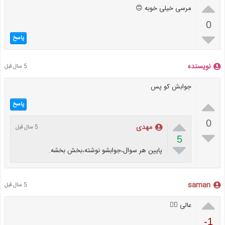

مرسی خیلی خوبه 🙃
0

پاسخ
نویسنده
5 سال قبل
جوابش کو پس

پاسخ

0
مهدی
5 سال قبل

5

پایین هر سوال،جوابشو نوشته،بخش بخشه.
saman
5 سال قبل

عالی 👌🏼
-1