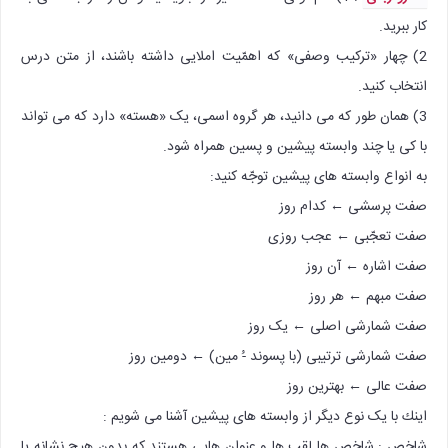
كار ببرید.
2) چهار «ترکیب وصفی» که اهمّیت املایی داشته باشند، از متن درس
انتخاب كنید.
3) همان طور که می دانید، هر گروه اسمی، یک «هسته» دارد که می تواند
با كی یا چند وابسته پیشین و پسین همراه شود.
به انواع وابسته های پیشین توجّه كنید:
صفت پرسشی ← کدام روز
صفت تعجّبی ← عجب روزی
صفت اشاره ← آن روز
صفت مبهم ← هر روز
صفت شمارشی اصلی ← یک روز
صفت شمارشی ترتیبی (با پسوند -ُ مین) ← دومین روز
صفت عالی ← بهترین روز
اینك با یک نوع دیگر از وابسته های پیشین آشنا می شویم :
شاخص : شاخص ها لقب ها و عنوان هایی هستند که بدون هیچ نشانه یا