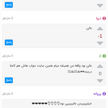

پاسخ
دریا
5 سال قبل

عالی
-1

پاسخ
2
5 سال قبل

عالی بود واقعا من همیشه میام همین سایت جواب هاش هم کاملا
درسته♥️♥️🙏🏻🙏🏻
0

پاسخ
پروانه
5 سال قبل
خیلیییییس عالیییییی بود👌👌👌👌⁦❤️⁩⁦❤️⁩⁦❤️⁩⁦❤️⁩⁦❤️⁩