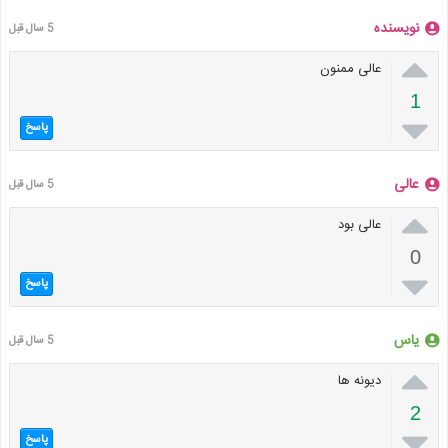
نویسنده
5 سال قبل

عالی ممنون
1

پاسخ
عالی
5 سال قبل

عالی بود
0

پاسخ
یاس
5 سال قبل

دیونه ها
2

پاسخ