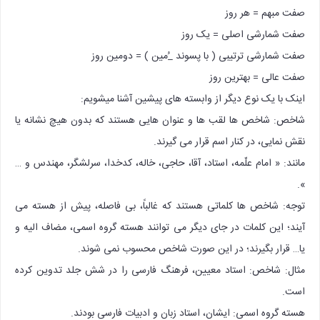
صفت مبهم =‌ هر روز
صفت شمارشی اصلی = یک روز
صفت شمارشی ترتیبی ( با پسوند _ُمین ) = دومین روز
صفت عالی = بهترین روز
اینک با یک نوع دیگر از وابسته های پیشین آشنا میشویم:
شاخص: شاخص ها لقب ها و عنوان هایی هستند که بدون هیچ نشانه یا
نقش نمایی، در کنار اسم قرار می گیرند.
مانند: « امام علّمه، استاد، آقا، حاجی، خاله، کدخدا، سرلشگر، مهندس و …
».
توجه: شاخص ها کلماتی هستند که غالباً، بی فاصله، پیش از هسته می
آیند؛ این کلمات در جای دیگر می توانند هسته گروه اسمی، مضاف الیه و
یا… قرار بگیرند؛ در این صورت شاخص محسوب نمی شوند.
مثال: شاخص: استاد معیین، فرهنگ فارسی را در شش جلد تدوین کرده
است.
هسته گروه اسمی: ایشان، استاد زبان و ادبیات فارسی بودند.