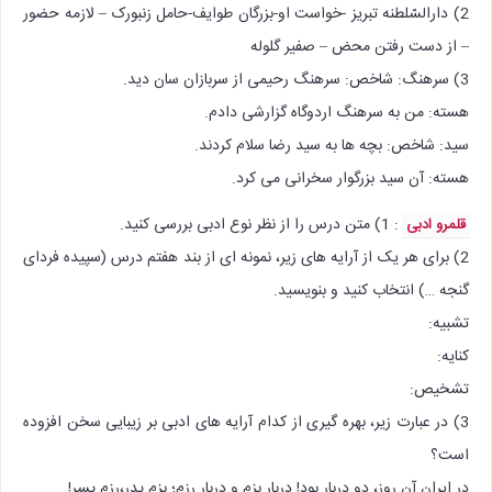
2) دارالسّلطنه تبریز -خواست او-بزرگان طوایف-حامل زنبورک – لازمه حضور
– از دست رفتن محض – صفیر گلوله
3) سرهنگ: شاخص: سرهنگ رحیمی از سربازان سان دید.
هسته: من به سرهنگ اردوگاه گزارشی دادم.
سید: شاخص: بچه ها به سید رضا سلام کردند.
هسته: آن سید بزرگوار سخرانی می کرد.
: 1) متن درس را از نظر نوع ادبی بررسی كنید.
قلمرو ادبی
2) برای هر یک از آرایه های زیر، نمونه ای از بند هفتم درس (سپیده فردای
گنجه …) انتخاب كنید و بنویسید.
تشبیه:
کنایه:
تشخیص:
3) در عبارت زیر، بهره گیری از کدام آرایه های ادبی بر زیبایی سخن افزوده
است؟
در ایران آن روز، دو دربار بود! دربار بزم و دربار رزم؛ بزم پدر،رزم پسر!