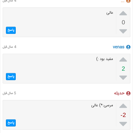
...
4 سال قبل

عالی
0

پاسخ
venas
4 سال قبل

مفید بود :)
2

پاسخ
حدیثه
5 سال قبل

مرسی:*) عالی
-2

پاسخ