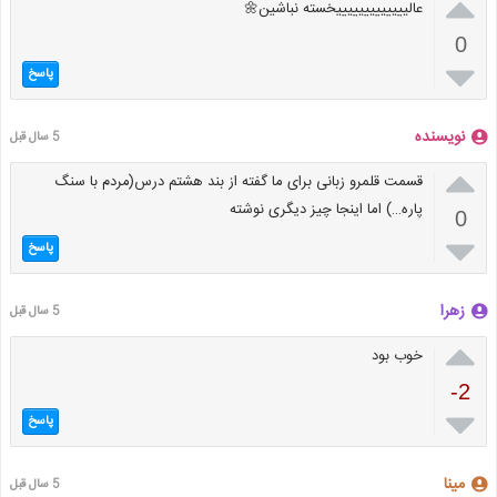

عالیییییییییییییخسته نباشین🌼
0

پاسخ
نویسنده
5 سال قبل

قسمت قلمرو زبانی برای ما گفته از بند هشتم درس(مردم با سنگ
پاره…) اما اینجا چیز دیگری نوشته
0

پاسخ
زهرا
5 سال قبل

خوب بود
-2

پاسخ
مینا
5 سال قبل