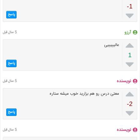
-1

پاسخ
آرزو
5 سال قبل

عالیییییی
1

پاسخ
نویسنده
5 سال قبل

معتی درس رو هم بزارید خوب میشه ستاره
-2

پاسخ
نویسنده
5 سال قبل