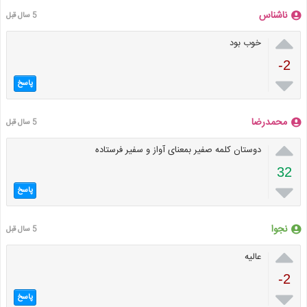
ناشناس
5 سال قبل

خوب بود
-2

پاسخ
محمدرضا
5 سال قبل

دوستان کلمه صفیر بمعنای آواز و سفیر فرستاده
32

پاسخ
نجوا
5 سال قبل

عالیه
-2

پاسخ