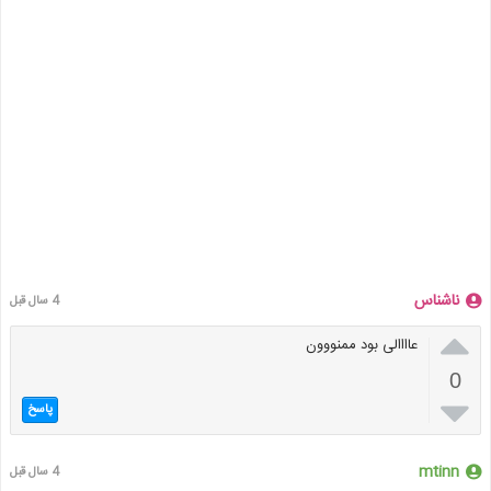
ناشناس
4 سال قبل

عاااالی بود ممنووون
0

پاسخ
mtinn
4 سال قبل